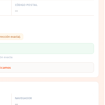
CÓDIGO POSTAL
…
rección exacta).
ón exacta.
plicamos
NAVEGADOR
…