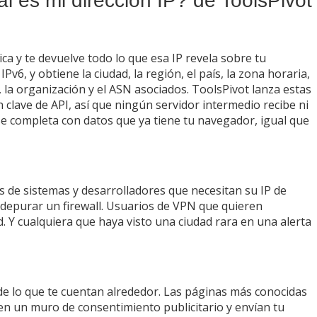
l es mi dirección IP? de ToolsPivot
ica y te devuelve todo lo que esa IP revela sobre tu
Pv6, y obtiene la ciudad, la región, el país, la zona horaria,
, la organización y el ASN asociados. ToolsPivot lanza estas
 clave de API, así que ningún servidor intermedio recibe ni
 se completa con datos que ya tiene tu navegador, igual que
es de sistemas y desarrolladores que necesitan su IP de
o depurar un firewall. Usuarios de VPN que quieren
. Y cualquiera que haya visto una ciudad rara en una alerta
 de lo que te cuentan alrededor. Las páginas más conocidas
den un muro de consentimiento publicitario y envían tu