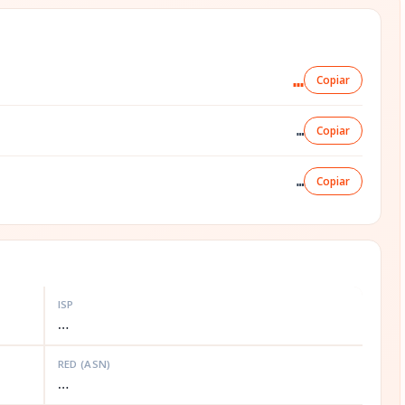
…
Copiar
Copiar
…
Copiar
…
ISP
…
RED (ASN)
…