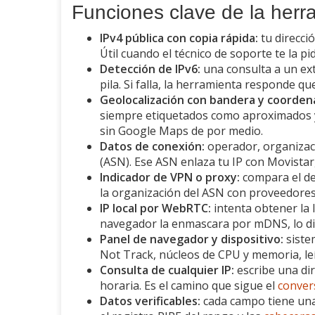
Funciones clave de la herr
IPv4 pública con copia rápida:
tu direcci
Útil cuando el técnico de soporte te la pi
Detección de IPv6:
una consulta a un ext
pila. Si falla, la herramienta responde qu
Geolocalización con bandera y coorden
siempre etiquetados como aproximados y
sin Google Maps de por medio.
Datos de conexión:
operador, organizac
(ASN). Ese ASN enlaza tu IP con Movistar
Indicador de VPN o proxy:
compara el des
la organización del ASN con proveedores
IP local por WebRTC:
intenta obtener la I
navegador la enmascara por mDNS, lo dice
Panel de navegador y dispositivo:
siste
Not Track, núcleos de CPU y memoria, leí
Consulta de cualquier IP:
escribe una di
horaria. Es el camino que sigue el
conver
Datos verificables:
cada campo tiene una