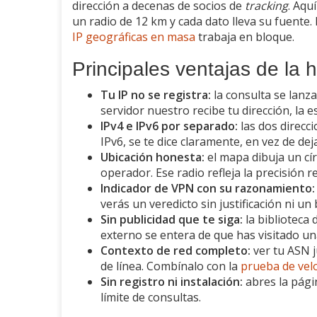
dirección a decenas de socios de
tracking
. Aqu
un radio de 12 km y cada dato lleva su fuente.
IP geográficas en masa
trabaja en bloque.
Principales ventajas de la 
Tu IP no se registra:
la consulta se lanz
servidor nuestro recibe tu dirección, la e
IPv4 e IPv6 por separado:
las dos direcc
IPv6, se te dice claramente, en vez de dej
Ubicación honesta:
el mapa dibuja un cí
operador. Ese radio refleja la precisión re
Indicador de VPN con su razonamiento:
verás un veredicto sin justificación ni u
Sin publicidad que te siga:
la biblioteca 
externo se entera de que has visitado un
Contexto de red completo:
ver tu ASN j
de línea. Combínalo con la
prueba de velo
Sin registro ni instalación:
abres la págin
límite de consultas.