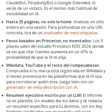
ClaudeBot, PerplexityBot o Google-Extended, lo
verás de un vistazo. Es el motivo más habitual de
invisibilidad en IA.
Hasta 25 páginas, no solo la home:
Analizas un sitio
entero en una sesión. Para profundizar en una URL
concreta, tira de un
analizador de meta etiquetas
.
Pesos basados en Princeton, no inventados:
Los 9
pilares salen del estudio Princeton KDD 2024, donde
se vio que citar fuentes aumenta en un 41% la
probabilidad de que la IA te elija.
Wikidata, YouTube y el resto del rompecabezas:
Comprueba si tu marca está registrada en Wikidata y
si tienes presencia en las plataformas que la IA usa
para corroborar quién eres. Juega bien con un
generador de meta descripción con IA
.
Resumen ejecutivo escrito por un LLM:
El informe
no es plantilla. Un modelo lee los datos y te redacta
un resumen específico para tu dominio, con los Key
Findings clasificados por gravedad y esfuerzo.