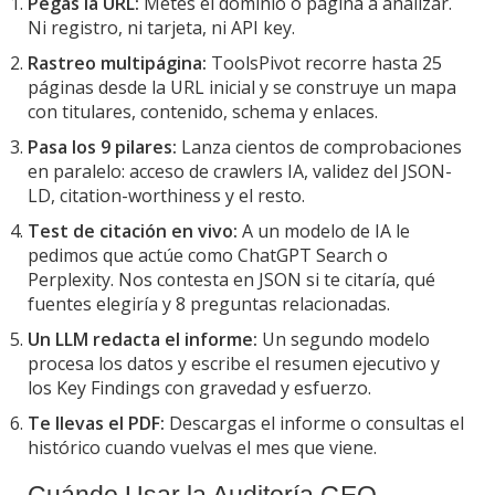
Pegas la URL:
Metes el dominio o página a analizar.
Ni registro, ni tarjeta, ni API key.
Rastreo multipágina:
ToolsPivot recorre hasta 25
páginas desde la URL inicial y se construye un mapa
con titulares, contenido, schema y enlaces.
Pasa los 9 pilares:
Lanza cientos de comprobaciones
en paralelo: acceso de crawlers IA, validez del JSON-
LD, citation-worthiness y el resto.
Test de citación en vivo:
A un modelo de IA le
pedimos que actúe como ChatGPT Search o
Perplexity. Nos contesta en JSON si te citaría, qué
fuentes elegiría y 8 preguntas relacionadas.
Un LLM redacta el informe:
Un segundo modelo
procesa los datos y escribe el resumen ejecutivo y
los Key Findings con gravedad y esfuerzo.
Te llevas el PDF:
Descargas el informe o consultas el
histórico cuando vuelvas el mes que viene.
Cuándo Usar la Auditoría GEO