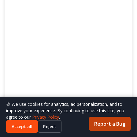
🍪 We use cookies for analytics, ad personalization, and to
improve your experience. By continuing to use this site, you
agree to our
Privacy Policy
.
Herramientas SEO populares
Report a Bug
Accept all
Reject