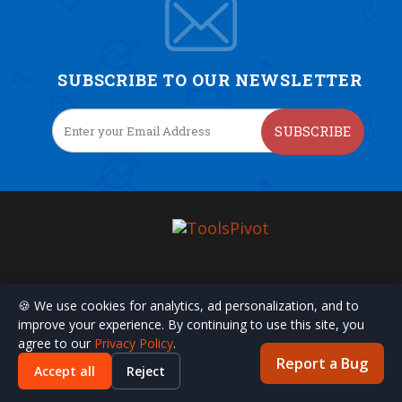
SUBSCRIBE TO OUR NEWSLETTER
SUBSCRIBE
CONTACT US
🍪 We use cookies for analytics, ad personalization, and to
marketing@toolspivot.com
improve your experience. By continuing to use this site, you
agree to our
Privacy Policy
.
ADDRESS
Report a Bug
Accept all
Reject
Ward No.1, Nehuta, P.O - Kusha, P.S - Dobhi, Gaya, Bihar, India, 824220