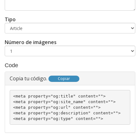
Tipo
Número de imágenes
Code
Copia tu código.
Copiar
<meta property="og:title" content="
">

<meta property="og:site_name" content="
">

<meta property="og:url" content="
">

<meta property="og:description" content="
">

<meta property="og:type" content="
">