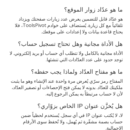
ما هو عدّاد زوار الموقع؟
هو عدّاد قابل للتضمين يعرض عدد زيارات صفحتك ويزداد
تلقائياً مع كل زيارة. يُستضاف على خوادم ToolsPivot، فلا
يحتاج قاعدة بيانات ولا إعدادات على موقعك.
هل الأداة مجانية وهل تحتاج تسجيل حساب؟
الأداة مجانية بالكامل ولا تتطلب أي حساب أو بريد إلكتروني. لا
توجد حدود على عدد العدّادات التي تنشئها.
ما هو مفتاح العدّاد ولماذا يجب حفظه؟
المفتاح رمز سرّي يُعرض مرة واحدة عند الإنشاء وهو ما يثبت
ملكيتك للعدّاد. بدونه لا يمكن فتح الإحصاءات أو تصفير العدّاد،
لأن لا حساب مرتبطاً به يمكن الرجوع إليه.
هل يُخزَّن عنوان IP الخاص بزوّاري؟
لا، لا يُكتب عنوان IP في أي سجل. يُستخدم لحظياً ضمن
حساب بصمة مشفّرة ثم يُهمل، ولا تُحفظ سوى الأرقام
الإجمالية.