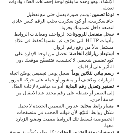
الإنشاء، وهو وحده ما يفتح لوحة إحصاءات العدّاد وأدوات
تعديله.
نوعا تضمين:
وسم صورة يعمل حتى مع تعطيل
جافاسكريبت، أو كود سكربت يجلب الرقم كنص عادي
لتضعه داخل تصميمك بحرية.
سجل منفصل للروبوتات:
الزواحف ومعاينات الروابط
وأدوات HTTP التي تعرّف عن نفسها تُحفظ في عدّاد
مستقل بدلاً من رفع رقم الزوار.
استبعاد زياراتك الخاصة:
تحصل من لوحة الإدارة على
كود تضمين شخصي لا يُحتسب، فتتصفّح موقعك دون
التأثير على أرقامك.
رسم بياني لثلاثين يوماً:
سجل يومي تجميعي يوضّح اتجاه
الزيارات ويكشف أثر منشور أو حملة على حركة المرور.
تصفير وتعديل رقم البداية:
أدوات مباشرة لإعادة العدّاد
إلى الصفر أو ضبطه على رقم محدد عند الانتقال من
خدمة أخرى.
مسار رابط محايد:
عناوين التضمين الجديدة لا تحمل
شكل روابط التتبّع، لأن قوائم الحجب في متصفحات
الخصوصية تُسقط تلك الروابط بصمت وتضيع الزيارة
معها.
ترويسات منع التخزين المؤقت:
كل طلب يُقدَّم بترويسة