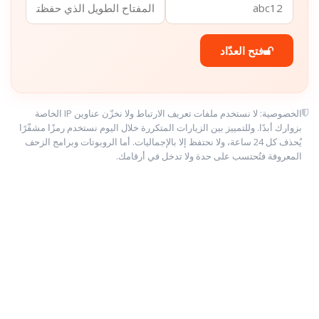
فتح العدّاد
الخصوصية: لا نستخدم ملفات تعريف الارتباط ولا نخزّن عناوين IP الخاصة
بزوارك أبدًا. وللتمييز بين الزيارات المتكررة خلال اليوم نستخدم رمزًا مشفّرًا
يُحذف كل 24 ساعة، ولا نحتفظ إلا بالإجماليات. أما الروبوتات وبرامج الزحف
المعروفة فتُحتسب على حدة ولا تدخل في أرقامك.