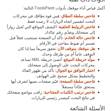
أكمل قياس أداء موقعك بأدوات ToolsPivot التالية:
فاحص سلطة النطاق
:
قِس قوة نطاقك في محركات
البحث لتفسير اتجاه الزيارات لا رصده فقط.
فاحص الروابط الخلفية
:
اكتشف المواقع التي تُحيل زواراً
إلى صفحاتك وتغذّي رقم عدّادك.
فاحص حالة الخادم
:
تأكد أن الصفحة تستجيب فعلاً قبل
تفسير أي هبوط مفاجئ في الأرقام.
هل موقعك متوقف الآن
:
تحقق سريعاً مما إذا كان
التوقف عاماً أم من طرفك وحدك.
مولّد خريطة الموقع
:
أنشئ خريطة XML تساعد
محركات البحث على الوصول إلى صفحاتك.
اختبار التوافق مع الجوال
:
تأكد من ظهور العدّاد
والتخطيط بشكل صحيح على الهواتف.
فاحص سلطة الصفحة
:
قيّم صفحات بعينها لتعرف أيها
يستحق عدّاداً مستقلاً.
فاحص ترتيب الكلمات المفتاحية
:
راقب مواضع صفحاتك
في نتائج البحث كمصدر رئيسي للزيارات.
الأسئلة الشائعة