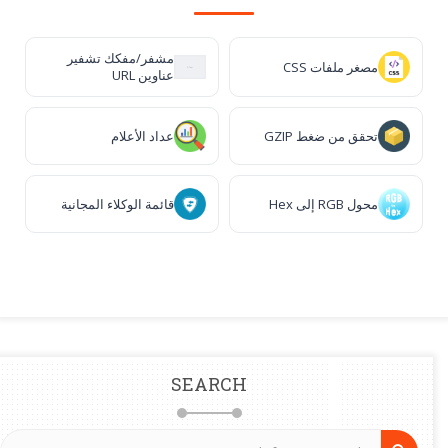
مشفر/مفكك تشفير
مصغر ملفات CSS
عناوين URL
تحقق من ضغط GZIP
عداد الأعلام
محول RGB إلى Hex
قائمة الوكلاء المجانية
SEARCH