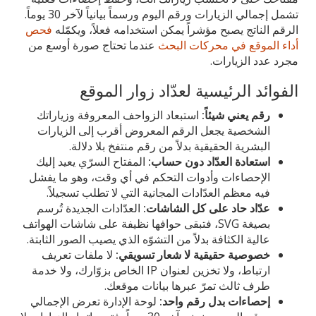
تشمل إجمالي الزيارات ورقم اليوم ورسماً بيانياً لآخر 30 يوماً.
الرقم الناتج يصبح مؤشراً يمكن استخدامه فعلاً، ويكمّله
فحص
أداء الموقع في محركات البحث
عندما تحتاج صورة أوسع من
مجرد عدد الزيارات.
الفوائد الرئيسية لعدّاد زوار الموقع
رقم يعني شيئاً:
استبعاد الزواحف المعروفة وزياراتك
الشخصية يجعل الرقم المعروض أقرب إلى الزيارات
البشرية الحقيقية بدلاً من رقم منتفخ بلا دلالة.
استعادة العدّاد دون حساب:
المفتاح السرّي يعيد إليك
الإحصاءات وأدوات التحكم في أي وقت، وهو ما يفشل
فيه معظم العدّادات المجانية التي لا تطلب تسجيلاً.
عدّاد حاد على كل الشاشات:
العدّادات الجديدة تُرسم
بصيغة SVG، فتبقى حوافها نظيفة على شاشات الهواتف
عالية الكثافة بدلاً من التشوّه الذي يصيب الصور الثابتة.
خصوصية حقيقية لا شعار تسويقي:
لا ملفات تعريف
ارتباط، ولا تخزين لعنوان IP الخاص بزوّارك، ولا خدمة
طرف ثالث تمرّ عبرها بيانات موقعك.
إحصاءات بدل رقم واحد:
لوحة الإدارة تعرض الإجمالي