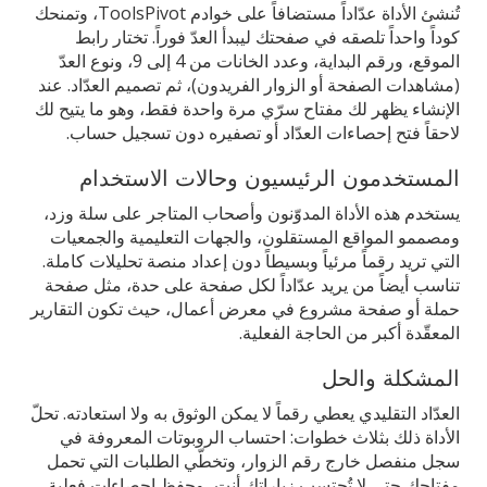
تُنشئ الأداة عدّاداً مستضافاً على خوادم ToolsPivot، وتمنحك
كوداً واحداً تلصقه في صفحتك ليبدأ العدّ فوراً. تختار رابط
الموقع، ورقم البداية، وعدد الخانات من 4 إلى 9، ونوع العدّ
(مشاهدات الصفحة أو الزوار الفريدون)، ثم تصميم العدّاد. عند
الإنشاء يظهر لك مفتاح سرّي مرة واحدة فقط، وهو ما يتيح لك
لاحقاً فتح إحصاءات العدّاد أو تصفيره دون تسجيل حساب.
المستخدمون الرئيسيون وحالات الاستخدام
يستخدم هذه الأداة المدوّنون وأصحاب المتاجر على سلة وزد،
ومصممو المواقع المستقلون، والجهات التعليمية والجمعيات
التي تريد رقماً مرئياً وبسيطاً دون إعداد منصة تحليلات كاملة.
تناسب أيضاً من يريد عدّاداً لكل صفحة على حدة، مثل صفحة
حملة أو صفحة مشروع في معرض أعمال، حيث تكون التقارير
المعقّدة أكبر من الحاجة الفعلية.
المشكلة والحل
العدّاد التقليدي يعطي رقماً لا يمكن الوثوق به ولا استعادته. تحلّ
الأداة ذلك بثلاث خطوات: احتساب الروبوتات المعروفة في
سجل منفصل خارج رقم الزوار، وتخطّي الطلبات التي تحمل
مفتاحك حتى لا تُحتسب زياراتك أنت، وحفظ إحصاءات فعلية