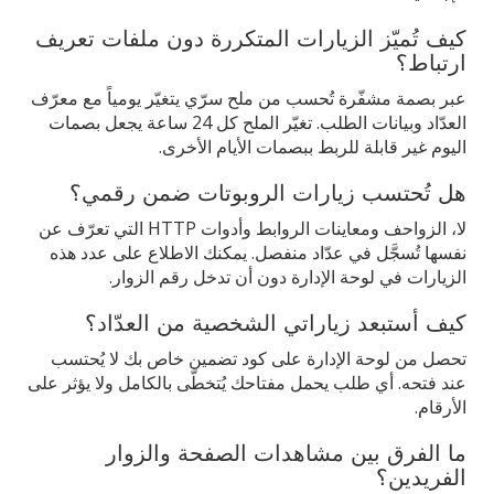
كيف تُميّز الزيارات المتكررة دون ملفات تعريف
ارتباط؟
عبر بصمة مشفّرة تُحسب من ملح سرّي يتغيّر يومياً مع معرّف
العدّاد وبيانات الطلب. تغيّر الملح كل 24 ساعة يجعل بصمات
اليوم غير قابلة للربط ببصمات الأيام الأخرى.
هل تُحتسب زيارات الروبوتات ضمن رقمي؟
لا، الزواحف ومعاينات الروابط وأدوات HTTP التي تعرّف عن
نفسها تُسجَّل في عدّاد منفصل. يمكنك الاطلاع على عدد هذه
الزيارات في لوحة الإدارة دون أن تدخل رقم الزوار.
كيف أستبعد زياراتي الشخصية من العدّاد؟
تحصل من لوحة الإدارة على كود تضمين خاص بك لا يُحتسب
عند فتحه. أي طلب يحمل مفتاحك يُتخطّى بالكامل ولا يؤثر على
الأرقام.
ما الفرق بين مشاهدات الصفحة والزوار
الفريدين؟