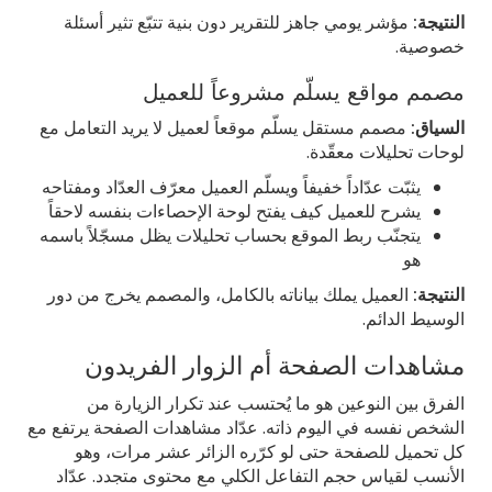
النتيجة:
مؤشر يومي جاهز للتقرير دون بنية تتبّع تثير أسئلة
خصوصية.
مصمم مواقع يسلّم مشروعاً للعميل
السياق:
مصمم مستقل يسلّم موقعاً لعميل لا يريد التعامل مع
لوحات تحليلات معقّدة.
يثبّت عدّاداً خفيفاً ويسلّم العميل معرّف العدّاد ومفتاحه
يشرح للعميل كيف يفتح لوحة الإحصاءات بنفسه لاحقاً
يتجنّب ربط الموقع بحساب تحليلات يظل مسجّلاً باسمه
هو
النتيجة:
العميل يملك بياناته بالكامل، والمصمم يخرج من دور
الوسيط الدائم.
مشاهدات الصفحة أم الزوار الفريدون
الفرق بين النوعين هو ما يُحتسب عند تكرار الزيارة من
الشخص نفسه في اليوم ذاته. عدّاد مشاهدات الصفحة يرتفع مع
كل تحميل للصفحة حتى لو كرّره الزائر عشر مرات، وهو
الأنسب لقياس حجم التفاعل الكلي مع محتوى متجدد. عدّاد