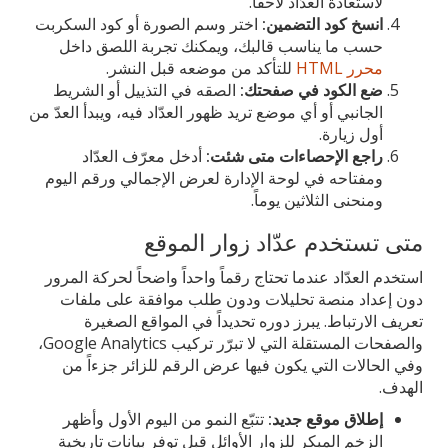
لاستعادة العدّاد لاحقاً.
انسخ كود التضمين:
اختر وسم الصورة أو كود السكربت
حسب ما يناسب قالبك، ويمكنك تجربة اللصق داخل
محرر HTML
للتأكد من موضعه قبل النشر.
ضع الكود في صفحتك:
الصقه في التذييل أو الشريط
الجانبي أو أي موضع تريد ظهور العدّاد فيه، ويبدأ العدّ من
أول زيارة.
راجع الإحصاءات متى شئت:
أدخل معرّف العدّاد
ومفتاحه في لوحة الإدارة لعرض الإجمالي ورقم اليوم
ومنحنى الثلاثين يوماً.
متى تستخدم عدّاد زوار الموقع
استخدم العدّاد عندما تحتاج رقماً واحداً واضحاً لحركة المرور
دون إعداد منصة تحليلات ودون طلب موافقة على ملفات
تعريف الارتباط. يبرز دوره تحديداً في المواقع الصغيرة
والصفحات المستقلة التي لا تبرّر تركيب Google Analytics،
وفي الحالات التي يكون فيها عرض الرقم للزائر جزءاً من
الهدف.
إطلاق موقع جديد:
تتبّع النمو من اليوم الأول وأظهر
الزخم المبكر للزوار الأوائل قبل توفر بيانات تاريخية