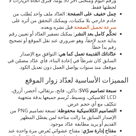
ورقم اليوم ومنحنى آخر 30 يوماً، فترى اتجاه الزيارات لا
لحظتها فقط.
حِمل خفيف على الصفحة:
العدّاد ملف واحد يُطلب من
خادم خارجي بلا مكتبات، ويمكنك التحقق من أثره على
سرعة تحميل الصفحة
قبل نشره وبعده.
تحكّم كامل بعد النشر:
يمكنك تصفير العدّاد أو تعيين رقم
بداية جديد لاحقاً، وهو ضروري عند نقل الموقع أو تصحيح
رقم بدأ خطأً.
عدّاداتك القديمة تعمل كما هي:
التوافق مع الإصدار
السابق كان شرطاً في إعادة البناء، فأي عدّاد مضمّن في
موقعك منذ سنوات يواصل العمل دون تعديل الكود.
المميزات الأساسية لعدّاد زوار الموقع
سبعة تصاميم SVG:
داكن، فاتح، برتقالي، أخضر، أزرق،
LCD كلاسيكي، وبسيط، تُرسم جميعها بدقة متجهية
تتكيّف مع أي حجم عرض.
التصاميم الكلاسيكية محفوظة:
تسعة تصاميم PNG من
الإصدار السابق ما زالت متاحة لمن يفضّل المظهر
القديم أو يريد مطابقة عدّاد موجود.
مفتاح إدارة سرّي:
مفتاح عشوائي يُعرض مرة واحدة عند