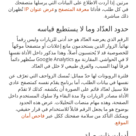
مرتين. إذا أردت الاطلاع على البيانات التي يرسلها متصفحك
في كل طلب، فأداتا
معرفة المتصفح
و
عرض عنوان IP
تُظهران
ذلك مباشرة.
حدود العدّاد وما لا يستطيع قياسه
الرقم الذي يعرضه العدّاد هو حد أدنى للزيارات وليس رقماً
نهائياً. الزوار الذين يستخدمون مانع إعلانات أو متصفحاً موجّهاً
للخصوصية قد لا يُحتسبون أصلاً، وهذا مذكور داخل الأداة نفسها
لا في الحواشي. المقارنة مع Google Analytics ستُظهر دائماً
فرقاً لهذا السبب، والفرق طبيعي لا خلل في العدّاد.
فلترة الروبوتات لها حدّ مماثل: تُمسك الزواحف التي تعرّف عن
نفسها في بيانات الطلب، أما برنامج يقدّم نفسه كمتصفح عادي
فلا سبيل لعدّاد قائم على الصورة أن يكشفه. كذلك لا تقدّم
الأداة مصادر الزيارات ولا مدة البقاء ولا سلوك المستخدم داخل
الصفحة، وهذه مهام منصات التحليلات. عرض هذه الحدود
بوضوح هو ما يجعل الرقم قابلاً للاستخدام في قرار حقيقي،
ويمكنك التأكد من سلامة صفحتك ككل عبر
فاحص أمان
الموقع
.
أدوات ذات صلة