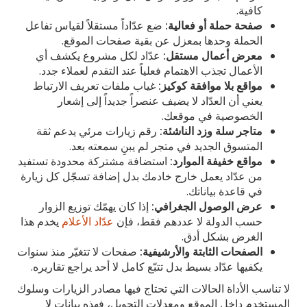
كافية.
صفحة حملة أو فعالية:
ضع عدّاداً مستقلاً لقياس تفاعل
الحملة وحدها بمعزل عن بقية صفحات الموقع.
معرض أعمال مستقل:
عدّاد لكل مشروع يكشف أي
الأعمال تجذب الاهتمام فعلياً عند التقدم لعملاء جدد.
مواقع بلا موافقة كوكيز:
غياب ملفات تعريف الارتباط
يعني أن العدّاد لا يضيف عنصراً جديداً إلى إشعار
الخصوصية في موقعك.
متاجر سلة وزد الناشئة:
رقم زيارات مرئي يدعم ثقة
المتسوق الجديد في متجر لم يبنِ سمعته بعد.
مواقع خفيفة الموارد:
استضافة مشتركة محدودة تستفيد
من عدّاد يعمل خارج خادمك بدل إضافة تسجّل كل زيارة
في قاعدة بياناتك.
عرض الوصول الجغرافي:
إذا كان يهمّك توزيع الزوار
حسب الدولة لا عددهم فقط، فإن
عدّاد الأعلام
يخدم هذا
الغرض بشكل أدق.
الصفحات الثابتة والأرشيفية:
صفحات لا تتغيّر منذ سنوات
يكفيها عدّاد بسيط بدل تتبّع كامل لا أحد يراجع تقاريره.
لا تناسب الأداة الحالات التي تحتاج فيها مصادر الزيارات وسلوك
المستخدم داخل الموقع ومعدلات التحويل، فهذه بيانات لا