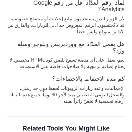
لماذا رقم العدّاد أقل من رقم Google
Analytics؟
لأن الزوار الذين يستخدمون مانع إعلانات أو متصفح خصوصية
قد لا يُحتسبون. الرقم المعروض حد أدنى للزيارات، والفارق بين
الأداتين متوقع وليس خطأً.
هل يعمل العدّاد مع ووردبريس وبلوجر وسلة
وزد؟
نعم، يعمل على أي منصة تسمح بلصق كود HTML مخصص. لا
يحتاج إضافة برمجية ولا صلاحيات خاصة على الاستضافة.
كم مدة الاحتفاظ بالإحصاءات؟
الإجماليات وعدد زيارات الروبوتات تُحفظ دون حد زمني،
والسجل اليومي التفصيلي يمتد لآخر 30 يوماً. جميع هذه البيانات
أرقام تجميعية لا تخصّ زائراً بعينه.
Related Tools You Might Like