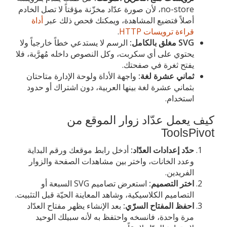
no-store، لأن صورة عدّاد مخزّنة مؤقتاً لا تصل الخادم
أصلاً فتضيع المشاهدة، ويمكنك فحص ذلك عبر
أداة
قراءة ترويسات HTTP
.
SVG مغلق بالكامل:
الرسم لا يستدعي خطاً خارجياً ولا
يحتوي على أي سكربت، وكل النصوص داخله مُهرَّبة، فلا
يفتح ثغرة في صفحتك.
ثماني عشرة لغة:
واجهة الأداة ولوحة الإدارة متاحتان
بثماني عشرة لغة بينها العربية، دون اشتراك أو حدود
استخدام.
كيف يعمل عدّاد زوار الموقع من
ToolsPivot
حدّد إعدادات العدّاد:
أدخل رابط موقعك ورقم البداية
وعدد الخانات، واختر بين مشاهدات الصفحة والزوار
الفريدين.
اختر التصميم:
استعرض تصاميم SVG السبعة أو
التصاميم الكلاسيكية، وشاهد المعاينة الحيّة قبل التثبيت.
احفظ المفتاح السرّي:
بعد الإنشاء يظهر مفتاح العدّاد
مرة واحدة، فانسخه واحتفظ به لأنه سبيلك الوحيد