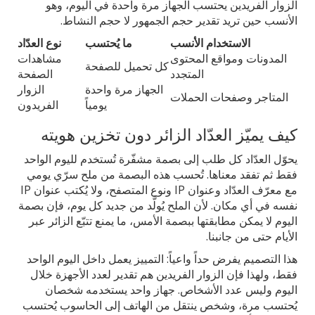
الزوار الفريدين يحتسب الجهاز مرة واحدة في اليوم، وهو
الأنسب حين تريد تقدير حجم الجمهور لا حجم النشاط.
الاستخدام الأنسب
ما يُحتسب
نوع العدّاد
المدونات ومواقع المحتوى
مشاهدات
كل تحميل للصفحة
المتجدد
الصفحة
الجهاز مرة واحدة
الزوار
المتاجر وصفحات الحملات
يومياً
الفريدون
كيف يميّز العدّاد الزائر دون تخزين هويته
يحوّل العدّاد كل طلب إلى بصمة مشفّرة تُستخدم لليوم الواحد
فقط ثم تفقد معناها. تُحسب هذه البصمة من ملح سرّي يومي
مع معرّف العدّاد وعنوان IP ونوع المتصفح، ولا يُكتب عنوان IP
نفسه في أي مكان. لأن الملح يُولَّد من جديد كل يوم، فإن بصمة
اليوم لا يمكن مطابقتها ببصمة الأمس، ما يمنع تتبّع الزائر عبر
الأيام حتى من جانبنا.
هذا التصميم يفرض حداً واعياً: التمييز يعمل داخل اليوم الواحد
فقط، ولهذا فإن الزوار الفريدين هم تقدير لعدد الأجهزة خلال
اليوم وليس عدد الأشخاص. جهاز واحد يستخدمه شخصان
يُحتسب مرة، وشخص ينتقل من الهاتف إلى الحاسوب يُحتسب