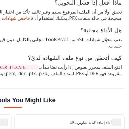
ماذا أفعل إذا فشل التحويل؟
تحقق أولًا من أن الملف المرفوع سليم وغير تالف. تأكد من اختيار 
صحيحة في حالة ملفات PFX. يمكنك استخدام أداة
فاحص شهادات SSL
هل الأداة مجانية؟
نعم، محوّل شهادات SSL من oolsPivot
حساب.
كيف أتحقق من نوع ملف الشهادة لديّ؟
افتح الملف بمحرر نصوص: إذا رأيت نصًا يبدأ بـ
-----BEGIN CERTIFICATE-----
مقروءة فهو DER أو PFX. امتداد الملف (.pem, .der, .pfx, .p7b) يساعد أيضًا في تحديد النوع.
ools You Might Like
أداة إعادة كتابة عناوين URL