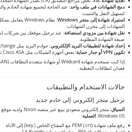
تجديد شهادة SSL:
بعض مراجع التصديق (CA) تصدر الشهادة المجددة بصيغة مختلفة عن التي يحتاجها خادمك.
دمج الشهادات في ملف واحد:
لتسهيل النقل والتثبيت.
استيراد شهادة إلى متجر Windows:
الشهادات إلى مخزن الشهادات.
نقل شهادة بين مزودي استضافة:
عند ترحيل موقعك بين شركات استض
صيغة الشهادة المطلوبة.
إعداد شهادة لتطبيقات البريد الإلكتروني:
خوادم البريد مثل Microsoft Exchange تحتاج صيغة PFX لتفعيل TLS.
تكوين VPN أو جدار حماية:
بعض أجهزة الشبكات مثل Cisco ASA تتطلب صيغة PEM أو PKCS#12 محددة.
فقدان لنطاقات التغطية.
حالات الاستخدام والتطبيقات
ترحيل متجر إلكتروني إلى خادم جديد
السياق:
Windows IIS.
العملية:
رفع ملف شهادة PEM (.crt) مع المفتاح الخاص (.key) إلى الأداة
اختيار صيغة الإخراج PFX مع إضافة شهادة CA Bundle