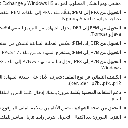
مشفر، وهو الشكل المطلوب لخوادم Windows IIS و Microsoft Exchange.
التحويل من PFX إلى PEM:
يفكّك ملف
تحتاجه خوادم Apache و Nginx.
التحويل من PEM إلى DER:
Java و Tomcat.
التحويل من DER إلى PEM:
يعكس العملية السابقة لتتمكن من استخدام شهادة Java على خادم
التحويل من P7B إلى PEM:
يستخرج الشهادات من ملف PKCS#7 لاستخدامها على خوادم تعمل بنظام Linux.
التحويل من P7B إلى PFX:
Windows.
الكشف التلقائي عن نوع الملف:
.cer, .der, .p7b, .pfx, .p12).
دعم الملفات المحمية بكلمة مرور:
الناتج.
التحقق من صحة الشهادة:
تتحقق الأداة من سلامة الملف المرفوع قب
التنزيل الفوري:
بعد اكتمال التحويل، يتوفر رابط تنزيل مباشر للملف ا