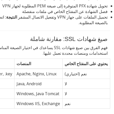
تحويل شهادة PFX المتوفرة إلى صيغة PEM المطلوبة لجهاز VPN
فصل الشهادة عن المفتاح الخاص في ملفات منفصلة
تحميل الملفات على جهاز VPN وتفعيل الاتصال المشفر
النتيجة:
بالصيغة المطلوبة.
صيغ شهادات SSL: مقارنة شاملة
فهم الفرق بين صيغ شهادات SSL يساعدك في اخت
استخدامات ومنصات محددة تعمل عليها.
يحتوي على المفتاح الخاص
المنصات
نعم (اختياري)
Apache, Nginx, Linux
er, .key
لا
Java, Android
لا
Windows, Java Tomcat
نعم
Windows IIS, Exchange