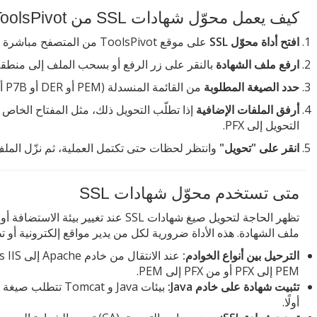
كيف يعمل محوّل شهادات SSL من ToolsPivot
افتح أداة محوّل SSL
على موقع ToolsPivot من المتصفح مباشرة دون الحاجة لتسجيل دخول.
ارفع ملف الشهادة
بالنقر على زر الرفع أو بسحب الملف إلى منطقة ا
حدد الصيغة المطلوبة
من القائمة المنسدلة (PEM أو DER أو P7B أو PFX).
أرفق الملفات الإضافية
التحويل إلى PFX.
انقر على "تحويل"
وانتظر لحظات حتى تكتمل العملية، ثم نزّل الملف 
متى تستخدم محوّل شهادات SSL
تظهر الحاجة لتحويل صيغ شهادات SSL عند
ملف الشهادة. هذه الأداة ضرورية لكل من يدير مواقع إلكترونية أو تطبي
الترحيل بين أنواع الخوادم:
PEM إلى PFX أو من PFX إلى PEM.
تثبيت شهادة على خادم Java:
أولًا.