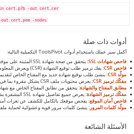
in cert.p7b -out cert.cer
-out cert.pem -nodes
أدوات ذات صلة
أكمل سير عملك باستخدام أدوات ToolsPivot التكميلية التالية:
فاحص شهادات SSL
:
يتحقق من صحة شهادة SSL المثبتة على موقعك ويعرض تفاصيل التشفير وتاريخ الانتهاء.
فاحص CSR
:
يفك ترميز طلب توقيع الشهادة (CSR) ويعرض المعلومات المضمنة فيه للتحقق من صحتها.
مولّد CSR
:
ينشئ طلب توقيع شهادة جديد مع المفتاح الخاص لتقديمه
مفكّك ترميز CSR
:
يعرض محتويات ملف CSR بشكل مقروء بما في ذلك اسم النطاق والمؤسسة ونوع التشفير.
مطابق المفتاح والشهادة
:
يتحقق من تطابق المفتاح الخاص مع شهادة SSL لضمان التثبيت الصح
مفكّك ترميز الشهادة
:
يعرض جميع تفاصيل شهادة SSL المشفرة بشكل مفصل ومقروء.
فاحص أمان الموقع
:
يفحص موقعك بالكامل للكشف عن ثغرات أمنية
مولّد كلمات المرور
:
ينشئ كلمات مرور قوية وعشوائية لحماية ملفات PFX والمفاتيح الخ
الأسئلة الشائعة