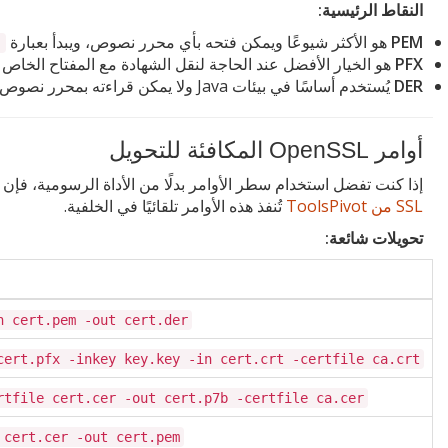
النقاط الرئيسية:
PEM
هو الأكثر شيوعًا ويمكن فتحه بأي محرر نصوص، ويبدأ بعبارة
--
PFX
هو الخيار الأفضل عند الحاجة لنقل الشهادة مع المفتاح الخا
DER
يُستخدم أساسًا في بيئات Java ولا يمكن قراءته بمحرر نصوص لأنه ثنائي الترميز
أوامر OpenSSL المكافئة للتحويل
إذا كنت تفضل استخدام سطر الأوامر بدلًا من الأداة الرسومية، فإن ه
SSL من ToolsPivot
تُنفذ هذه الأوامر تلقائيًا في الخلفية.
تحويلات شائعة:
n cert.pem -out cert.der
cert.pfx -inkey key.key -in cert.crt -certfile ca.crt
rtfile cert.cer -out cert.p7b -certfile ca.cer
 cert.cer -out cert.pem