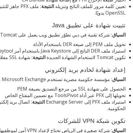
تعيين كلمة مرور للملف الناتج وتنزيله
النتيجة:
OpenSSL يدويًا.
تثبيت شهادة على تطبيق Java
السياق:
شركة تقنية في دبي تطوّر تطبيق ويب يعمل على Apache Tomcat وتحتاج لتحويل شهادتها.
تحويل ملف PEM إلى صيغة DER باستخدام الأداة
استيراد ملف DER الناتج إلى Java Keystore باستخدام أمر keytool
تكوين Tomcat لاستخدام الشهادة الجديدة
النتيجة:
شهادة SSL مفعّلة على بيئة Java دون أخطاء في التنسيق أو الترميز.
إعداد شهادة لخادم بريد إلكتروني
السياق:
مؤسسة حكومية مصرية تستخدم Microsoft Exchange وتحتاج لتفعيل تشفير TLS للبريد.
الحصول على شهادة SSL من مرجع التصديق بصيغة PEM
تحويلها إلى PFX عبر أداة ToolsPivot مع تضمين المفتاح الخاص
استيراد ملف PFX إلى Exchange Server
النتيجة:
اتصال بريد إلكت
الحكومية.
تكوين شبكة VPN للشركات
السياق:
شركة صغيرة في الرياض تحتاج لإعداد VPN آمن لموظفيها العاملين عن بُعد.