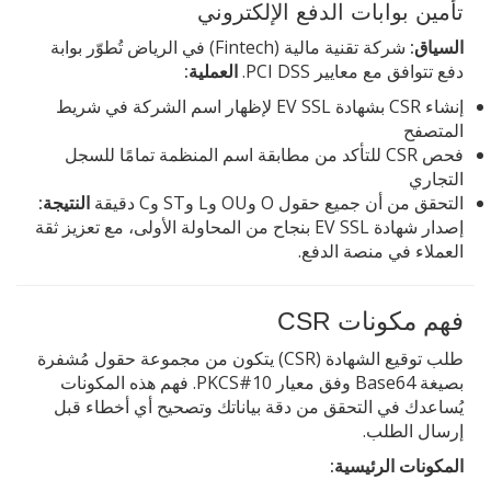
تأمين بوابات الدفع الإلكتروني
السياق:
شركة تقنية مالية (Fintech) في الرياض تُطوّر بوابة
دفع تتوافق مع معايير PCI DSS.
العملية:
إنشاء CSR بشهادة EV SSL لإظهار اسم الشركة في شريط
المتصفح
فحص CSR للتأكد من مطابقة اسم المنظمة تمامًا للسجل
التجاري
التحقق من أن جميع حقول O وOU وL وST وC دقيقة
النتيجة:
إصدار شهادة EV SSL بنجاح من المحاولة الأولى، مع تعزيز ثقة
العملاء في منصة الدفع.
فهم مكونات CSR
طلب توقيع الشهادة (CSR) يتكون من مجموعة حقول مُشفرة
بصيغة Base64 وفق معيار PKCS#10. فهم هذه المكونات
يُساعدك في التحقق من دقة بياناتك وتصحيح أي أخطاء قبل
إرسال الطلب.
المكونات الرئيسية: