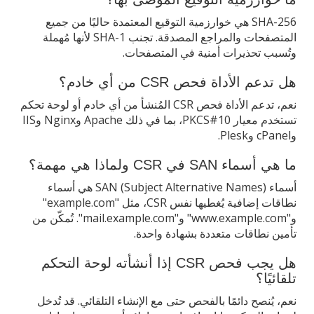
SHA-256 هي خوارزمية التوقيع المعتمدة حاليًا من جميع
المتصفحات والمراجع المصدقة. تجنب SHA-1 لأنها مُهملة
وتُسبب تحذيرات أمنية في المتصفحات.
هل تدعم الأداة فحص CSR من أي خادم؟
نعم، تدعم الأداة فحص CSR المُنشأ من أي خادم أو لوحة تحكم
تستخدم معيار PKCS#10، بما في ذلك Apache وNginx وIIS
وcPanel وPlesk.
ما هي أسماء SAN في CSR ولماذا هي مهمة؟
أسماء SAN (Subject Alternative Names) هي أسماء
نطاقات إضافية يُغطيها نفس CSR، مثل "example.com"
و"www.example.com" و"mail.example.com". تُمكّن من
تأمين نطاقات متعددة بشهادة واحدة.
هل يجب فحص CSR إذا أنشأته لوحة التحكم
تلقائيًا؟
نعم، يُنصح دائمًا بالفحص حتى مع الإنشاء التلقائي. قد تُدخل