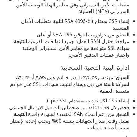
متطلبات الأمن السيبراني وفق معايير الهيئة الوطنية للأمن
السيبراني (NCA).
العملية:
إنشاء CSR بمفتاح RSA 4096-bit لتلبية متطلبات الأمان
المشددة
التحقق من خوارزمية التوقيع SHA-256 أو أعلى
مراجعة حقول SAN لتغطية جميع النطاقات الفرعية
النتيجة:
شهادة SSL متوافقة مع معايير الأمن السيبراني الوطنية
واجتياز عمليات التدقيق الأمني.
إدارة البنية التحتية السحابية
السياق:
مهندس DevOps يدير خوادم على AWS أو Azure
لشركة ناشئة في دبي ويحتاج لتثبيت شهادات SSL على خوادم
متعددة.
العملية:
إنشاء CSR لكل خادم باستخدام OpenSSL
فحص كل CSR للتأكد من صحة البيانات قبل الإرسال الجماعي
التحقق من دعم أسماء SAN المتعددة لشهادة واحدة
النتيجة:
تقليل وقت إصدار الشهادات بنسبة 60% وتجنب إعادة الإصدار
بسبب أخطاء البيانات.