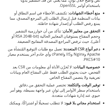
نص واضح خلال ثوانٍ، مما يُغني عن فك التشفير يدويًا
باستخدام أوامر OpenSSL.
منع أخطاء الشهادات:
تكتشف الأخطاء في اسم النطاق أو
بيانات المنظمة قبل إرسال الطلب إلى المرجع المصدق، مما
يمنع رفض الطلب أو إصدار شهادة خاطئة.
التحقق من معايير الأمان:
تتأكد من أن خوارزمية التشفير
وحجم المفتاح يستوفيان المعايير الحالية (RSA 2048-bit أو
أعلى)، حيث ترفض المراجع المصدقة المفاتيح الضعيفة.
دعم أنواع CSR المتعددة:
تعمل مع طلبات التوقيع المُنشأة من
Apache وNginx وIIS وcPanel وأي خادم آخر يستخدم معيار
PKCS#10.
خصوصية البيانات:
لا تُخزّن الأداة أي معلومات من CSR بعد
الفحص، حيث يحتوي الطلب فقط على المفتاح العام وبيانات
تعريفية ولا يتضمن المفتاح الخاص.
توفير الوقت والتكلفة:
تختصر عملية التحقق من دقائق
باستخدام سطر الأوامر إلى ثوانٍ عبر واجهة بسيطة، وهو أمر
حيوي عند إدارة شهادات متعددة.
استخدام مجاني بلا قيود:
لا تتطلب تسجيلًا أو اشتراكًا، ويمكنك