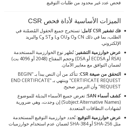
فحص عدد غير محدود من طلبات التوقيع.
الميزات الأساسية لأداة فحص CSR
فك تشفير CSR كامل:
تستخرج جميع الحقول المُضمّنة في
الطلب، بما في ذلك CN وO وOU وL وST وC والبريد
الإلكتروني.
عرض خوارزمية التشفير:
تُظهر نوع الخوارزمية المستخدمة
(RSA أو ECDSA أو DSA) وحجم المفتاح (2048 أو 4096 بت)
لضمان التوافق مع معايير الأمان.
التحقق من صيغة CSR:
تتأكد من أن النص يبدأ بـ "BEGIN
CERTIFICATE REQUEST" وينتهي بـ "END CERTIFICATE
REQUEST" وأن الترميز صحيح.
كشف أسماء SAN:
تعرض جميع الأسماء البديلة للموضوع
(Subject Alternative Names) إن وجدت، وهي ضرورية
لشهادات النطاقات المتعددة.
عرض خوارزمية التوقيع:
تُحدد خوارزمية التوقيع المستخدمة
مثل SHA-256 أو SHA-384 لضمان عدم استخدام خوارزميات