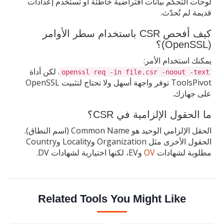
لوحات التحكم بيانات افتراضية خاطئة أو تستخدم إعدادات
قديمة لم تُحدّث.
كيف أفحص CSR باستخدام سطر الأوامر
(OpenSSL)؟
يمكنك استخدام الأمر:
. لكن أداة
openssl req -in file.csr -noout -text
ToolsPivot توفر واجهة أسهل ولا تحتاج لتثبيت OpenSSL
على جهازك.
ما الحقول الإلزامية في CSR؟
الحقل الإلزامي الوحيد هو Common Name (اسم النطاق).
الحقول الأخرى مثل Organization وLocality وCountry
مطلوبة لشهادات
OV
وEV، لكنها اختيارية لشهادات DV.
Related Tools You Might Like