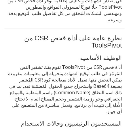
في إصدار الشهادات وتكاليف إضافية. توفر أداة فحص CSR من
ToolsPivot حلًا فوريًا لمسؤولي المواقع والمطورين
ومهندسي الشبكات للتحقق من كل تفاصيل طلب التوقيع بدقة
وسرعة.
نظرة عامة على أداة فحص CSR من
ToolsPivot
الوظيفة الأساسية
أداة فحص CSR من ToolsPivot تقوم بفك تشفير النص
المُرمّز في طلب توقيع الشهادة وتحويله إلى معلومات مقروءة
يمكن التحقق منها. تعمل الأداة بمعالجة كود CSR المُشفر
بصيغة Base64 واستخراج جميع الحقول المُضمّنة فيه، بما في
ذلك اسم النطاق (Common Name) واسم المنظمة والموقع
الجغرافي وخوارزمية التشفير وحجم المفتاح العام. لا تحتاج
الأداة إلى تثبيت أي برنامج، وتعمل مباشرة من المتصفح على
أي جهاز.
المستخدمون الرئيسيون وحالات الاستخدام