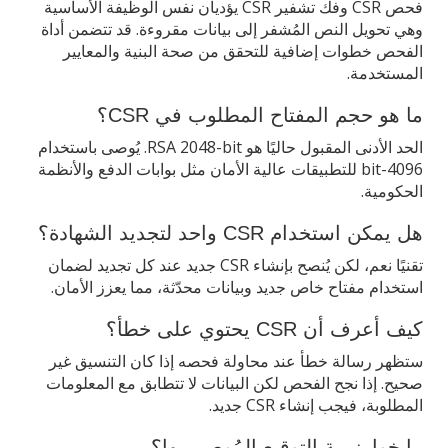
فحص CSR وفك تشفير CSR يؤديان نفس الوظيفة الأساسية
وهي تحويل النص المُشفر إلى بيانات مقروءة. قد تتضمن أداة
الفحص خطوات إضافية للتحقق من صحة البنية والمعايير
المستخدمة.
ما هو حجم المفتاح المطلوب في CSR؟
الحد الأدنى المقبول حاليًا هو RSA 2048-bit. يُوصى باستخدام
4096-bit للتطبيقات عالية الأمان مثل بوابات الدفع والأنظمة
الحكومية.
هل يمكن استخدام CSR واحد لتجديد الشهادة؟
تقنيًا نعم، لكن يُنصح بإنشاء CSR جديد عند كل تجديد لضمان
استخدام مفتاح خاص جديد وبيانات محدّثة، مما يعزز الأمان.
كيف أعرف أن CSR يحتوي على خطأ؟
ستظهر رسالة خطأ عند محاولة فحصه إذا كان التنسيق غير
صحيح. إذا نجح الفحص لكن البيانات لا تتطابق مع المعلومات
المطلوبة، فيجب إنشاء CSR جديد.
ما خوارزمية التوقيع المُوصى بها؟