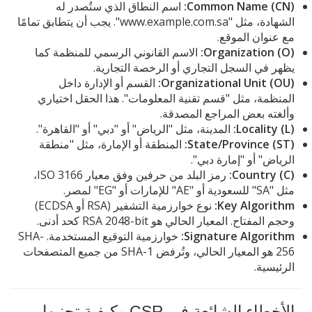
Common Name (CN):
اسم النطاق الذي ستُصدر له
الشهادة، مثل "www.example.com.sa". يجب أن يتطابق تمامًا
مع عنوان الموقع.
Organization (O):
الاسم القانوني الرسمي للمنظمة كما
يظهر في السجل التجاري أو الرخصة التجارية.
Organizational Unit (OU):
القسم أو الإدارة داخل
المنظمة، مثل "قسم تقنية المعلومات". هذا الحقل اختياري
وألغته بعض المراجع المصدقة.
Locality (L):
المدينة، مثل "الرياض" أو "دبي" أو "القاهرة".
State/Province (ST):
المنطقة أو الإمارة، مثل "منطقة
الرياض" أو "إمارة دبي".
Country (C):
رمز البلد من حرفين وفق معيار ISO 3166،
مثل "SA" للسعودية أو "AE" للإمارات أو "EG" لمصر.
Key Algorithm:
نوع خوارزمية التشفير (RSA أو ECDSA)
وحجم المفتاح. المعيار الحالي هو RSA 2048-bit كحد أدنى.
Signature Algorithm:
خوارزمية التوقيع المستخدمة. SHA-
256 هو المعيار الحالي، وتُرفض SHA-1 من جميع المتصفحات
الرئيسية.
الأخطاء الشائعة في CSR وكيفية تجنبها