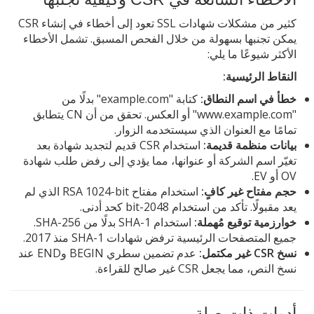
كثير من مشكلات شهادات SSL تعود إلى أخطاء في إنشاء CSR
يمكن تجنبها بسهولة من خلال الفحص المسبق. تشمل الأخطاء
الأكثر شيوعًا ما يلي:
النقاط الرئيسية:
خطأ في اسم النطاق:
كتابة "example.com" بدلًا من
"www.example.com" أو العكس. تحقق من أن CN يتطابق
تمامًا مع العنوان الذي سيستخدمه الزوار.
بيانات منظمة قديمة:
استخدام CSR قديم لتجديد شهادة بعد
تغيّر اسم الشركة أو عنوانها، مما يؤدي إلى رفض طلب شهادة
OV أو EV.
حجم مفتاح غير كافٍ:
استخدام مفتاح RSA 1024-bit الذي لم
يعد مقبولًا. تأكد من استخدام 2048-bit كحد أدنى.
خوارزمية توقيع مُهملة:
استخدام SHA-1 بدلًا من SHA-256.
جميع المتصفحات الرئيسية ترفض شهادات SHA-1 منذ 2017.
نسخ CSR غير مكتمل:
عدم تضمين سطري BEGIN وEND عند
نسخ النص، مما يجعل CSR غير صالح للقراءة.
أدوات ذات صلة