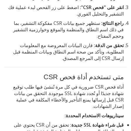
انقر على "فحص CSR":
اضغط على زر الفحص لبدء عملية فك
التشفير والتحليل الفوري.
راجع النتائج:
ستظهر جميع بيانات CSR مفكوكة التشفير، بما
في ذلك اسم النطاق والمنظمة والموقع وخوارزمية التشفير
وحجم المفتاح.
تحقق من الدقة:
قارن البيانات المعروضة مع المعلومات
المطلوبة، وتأكد من صحة اسم النطاق وبيانات المنظمة قبل
إرسال CSR إلى المرجع المصدق.
متى تستخدم أداة فحص CSR
أداة فحص CSR ضرورية في كل مرة تُنشئ فيها طلب توقيع
شهادة جديدًا أو تُجدد شهادة SSL موجودة. التحقق من بيانات
CSR قبل إرسالها يمنع التأخير والأخطاء المكلفة في عملية
إصدار الشهادات.
سيناريوهات الاستخدام المحددة:
قبل شراء شهادة SSL جديدة:
تحقق من أن CSR يحتوي على