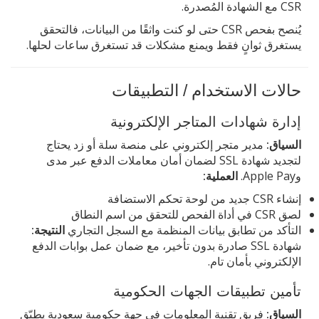
CSR مع الشهادة المُصدرة.
يُنصح بفحص CSR حتى لو كنت واثقًا من البيانات، فالتحقق
يستغرق ثوانٍ فقط ويمنع مشكلات قد تستغرق ساعات لحلها.
حالات الاستخدام / التطبيقات
إدارة شهادات المتاجر الإلكترونية
السياق:
مدير متجر إلكتروني على منصة سلة أو زد يحتاج
لتجديد شهادة SSL لضمان أمان معاملات الدفع عبر مدى
وApple Pay.
العملية:
إنشاء CSR جديد من لوحة تحكم الاستضافة
لصق CSR في أداة الفحص للتحقق من اسم النطاق
التأكد من تطابق بيانات المنظمة مع السجل التجاري
النتيجة:
شهادة SSL صادرة بدون تأخير، مع ضمان عمل بوابات الدفع
الإلكتروني بأمان تام.
تأمين تطبيقات الجهات الحكومية
السياق:
فريق تقنية المعلومات في جهة حكومية سعودية يطبّق