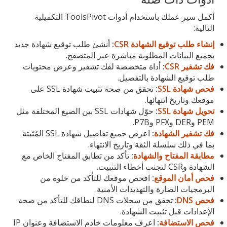
أكمل سير عملك باستخدام أدوات ToolsPivot التكميلية
التالية:
إنشاء طلب توقيع الشهادة CSR
:
أنشئ طلب توقيع شهادة جديد
بجميع البيانات المطلوبة مباشرة عبر المتصفح.
فك تشفير CSR
:
أداة متخصصة لفك تشفير وعرض محتويات
طلب توقيع الشهادة بالتفصيل.
فحص شهادة SSL
:
تحقق من صحة تثبيت شهادة SSL على
موقعك وتاريخ انتهائها.
تحويل شهادة SSL
:
حوّل شهادات SSL بين الصيغ المختلفة مثل
PEM وDER وPFX وP7B.
فك تشفير الشهادة
:
اعرض جميع تفاصيل شهادة SSL المُثبتة
بما في ذلك سلسلة الثقة وتاريخ الانتهاء.
مطابقة المفتاح والشهادة
:
تأكد من تطابق المفتاح الخاص مع
الشهادة وCSR لتجنب أخطاء التثبيت.
فحص أمان الموقع
:
افحص موقعك للتأكد من خلوه من
البرمجيات الضارة والتهديدات الأمنية.
فحص DNS
:
تحقق من سجلات DNS لنطاقك للتأكد من صحة
الإعدادات قبل تثبيت الشهادة.
فحص الاستضافة
:
اعرف معلومات خادم الاستضافة وعنوان IP