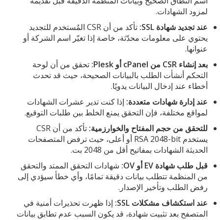
اسم النطاق الصحيح وبيانات المنظمة الدقيقة قبل تقديمه
لمزود الشهادات.
عند تجديد شهادة SSL:
تأكد من أن CSR المُستخدم للتجديد
يحتوي على معلومات محدّثة، خاصة إذا تغيّر اسم الشركة أو
عنوانها.
بعد إنشاء CSR من cPanel أو Plesk:
تحقق من أن لوحة
التحكم أنشأت الطلب بالبيانات الصحيحة، حيث قد تحدث
أخطاء عند إدخال البيانات يدويًا.
عند إدارة شهادات متعددة:
إذا كنت تدير عشرات الشهادات
لمواقع مختلفة، فإن التحقق يمنع الخلط بين طلبات التوقيع.
للتحقق من حجم المفتاح والخوارزمية:
تأكد من أن CSR
يستخدم RSA 2048-bit أو أعلى، حيث ترفض المتصفحات
الحديثة الشهادات بمفاتيح أقل من 2048 بت.
قبل طلب شهادة EV أو OV:
شهادات التحقق الممتد والتحقق
من المنظمة تتطلب بيانات دقيقة تمامًا، وأي خطأ سيؤدي إلى
رفض الطلب وتأخير الإصدار.
عند استكشاف مشكلات SSL:
إذا ظهرت تحذيرات أمنية في
المتصفح بعد تثبيت شهادة، قد يكون السبب عدم تطابق بيانات