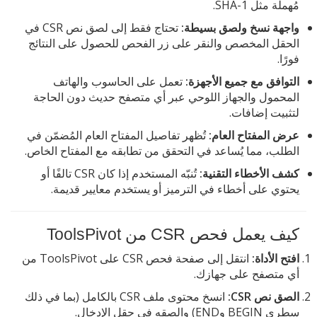
مُهملة مثل SHA-1.
واجهة نسخ ولصق بسيطة:
تحتاج فقط إلى لصق نص CSR في
الحقل المخصص والنقر على زر الفحص للحصول على النتائج
فورًا.
التوافق مع جميع الأجهزة:
تعمل على الحاسوب والهاتف
المحمول والجهاز اللوحي عبر أي متصفح حديث دون الحاجة
لتثبيت إضافات.
عرض المفتاح العام:
تُظهر تفاصيل المفتاح العام المُضمّن في
الطلب، مما يُساعد في التحقق من تطابقه مع المفتاح الخاص.
كشف الأخطاء التقنية:
تُنبّه المستخدم إذا كان CSR تالفًا أو
يحتوي على أخطاء في الترميز أو يستخدم معايير قديمة.
كيف يعمل فحص CSR من ToolsPivot
افتح الأداة:
انتقل إلى صفحة فحص CSR على ToolsPivot من
أي متصفح على جهازك.
الصق نص CSR:
انسخ محتوى ملف CSR بالكامل (بما في ذلك
سطري BEGIN وEND) والصقه في حقل الإدخال.