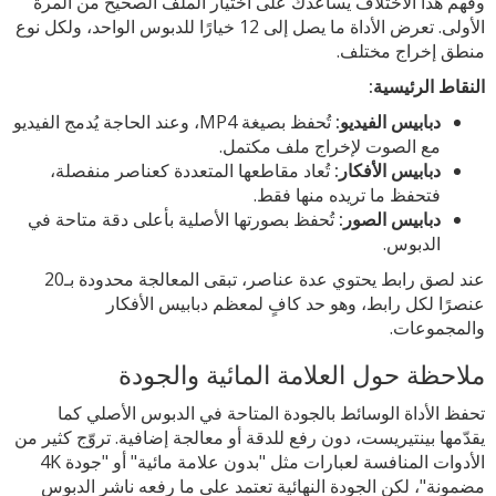
وفهم هذا الاختلاف يساعدك على اختيار الملف الصحيح من المرة
الأولى. تعرض الأداة ما يصل إلى 12 خيارًا للدبوس الواحد، ولكل نوع
منطق إخراج مختلف.
النقاط الرئيسية:
دبابيس الفيديو:
تُحفظ بصيغة MP4، وعند الحاجة يُدمج الفيديو
مع الصوت لإخراج ملف مكتمل.
دبابيس الأفكار:
تُعاد مقاطعها المتعددة كعناصر منفصلة،
فتحفظ ما تريده منها فقط.
دبابيس الصور:
تُحفظ بصورتها الأصلية بأعلى دقة متاحة في
الدبوس.
عند لصق رابط يحتوي عدة عناصر، تبقى المعالجة محدودة بـ20
عنصرًا لكل رابط، وهو حد كافٍ لمعظم دبابيس الأفكار
والمجموعات.
ملاحظة حول العلامة المائية والجودة
تحفظ الأداة الوسائط بالجودة المتاحة في الدبوس الأصلي كما
يقدّمها بينتيريست، دون رفع للدقة أو معالجة إضافية. تروّج كثير من
الأدوات المنافسة لعبارات مثل "بدون علامة مائية" أو "جودة 4K
مضمونة"، لكن الجودة النهائية تعتمد على ما رفعه ناشر الدبوس