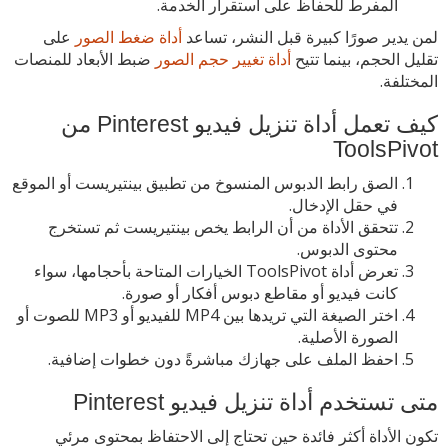
المفرط للحفاظ على استقرار الخدمة.
لمن يدير صورًا كبيرة قبل النشر، تساعد
أداة ضغط الصور
على
تقليل الحجم، بينما تتيح
أداة تغيير حجم الصور
ضبط الأبعاد للمنصات
المختلفة.
كيف تعمل أداة تنزيل فيديو Pinterest من
ToolsPivot
الصق رابط الدبوس المنسوخ من تطبيق بينتيريست أو الموقع
في حقل الإدخال.
تتحقق الأداة من أن الرابط يخص بينتيريست ثم تستخرج
محتوى الدبوس.
تعرض أداة ToolsPivot الخيارات المتاحة بأحجامها، سواء
كانت فيديو أو مقاطع دبوس أفكار أو صورة.
اختر الصيغة التي تريدها بين MP4 للفيديو أو MP3 للصوت أو
الصورة الأصلية.
احفظ الملف على جهازك مباشرةً دون خطوات إضافية.
متى تستخدم أداة تنزيل فيديو Pinterest
تكون الأداة أكثر فائدة حين تحتاج إلى الاحتفاظ بمحتوى مرئي