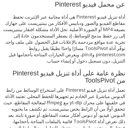
عن محمل فيديو Pinterest
أداة تنزيل فيديو Pinterest هي أداة مجانية عبر الإنترنت تحفظ
مقاطع الفيديو والصور ودبابيس الأفكار من بينتيريست على جهازك
بصيغة MP4 أو الصورة الأصلية. تحل الأداة مشكلة افتقار بينتيريست
إلى زر حفظ مدمج للوسائط، إذ يضطر المستخدمون عادةً إلى
تجربة عدة مواقع مزدحمة بالإعلانات قبل الحصول على ملف واحد.
توفّر أداة ToolsPivot مسارًا واحدًا نظيفًا يقبل روابط
pinterest.com وpin.it، ويعرض الخيارات المتاحة بأحجامها قبل
التنزيل، دون تسجيل دخول أو إنشاء حساب.
نظرة عامة على أداة تنزيل فيديو Pinterest
من ToolsPivot
تعمل أداة تنزيل فيديو Pinterest على استخراج الوسائط من رابط
الدبوس مباشرةً عبر الخادم ثم تجهيزها للحفظ المحلي. تعتمد الأداة
في خلفيتها على محرك yt-dlp مع ffmpeg لمعالجة المقاطع، حيث
تتحقق أولًا من أن الرابط يخص بينتيريست، ثم تكشف ما يحتويه
الدبوس: فيديو، أو دبوس أفكار متعدد المقاطع، أو صورة ثابتة. بعد
ذلك تعرض أداة ToolsPivot قائمة بالملفات المتاحة بأحجامها،
فيختار المستخدم ما يناسبه ويحفظه. للتعامل مع الروابط النصية