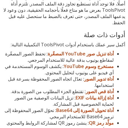
أصلًا، فلا توجد أداة تستطيع تجاوز دقة الملف المصدر. تلتزم أداة
ToolsPivot بعرض ما هو متاح فعلًا بأحجامه الحقيقية، دون وعود لا
يدعمها الملف المصدر، حتى تعرف بالضبط ما ستحصل عليه قبل
الحفظ.
أدوات ذات صلة
أكمل سير عملك باستخدام أدوات ToolsPivot التكميلية التالية:
أداة تنزيل صور YouTube المصغّرة
:
تحفظ الصور المصغّرة
لمقاطع يوتيوب بدقة عالية للاستخدام المرجعي.
مستخرج وسوم YouTube
:
يكشف الوسوم المستخدمة في
أي فيديو على يوتيوب لتحليل المحتوى.
أداة تدوير الصور
:
تعدّل اتجاه الصور المحفوظة بسرعة قبل
استخدامها.
أداة قص الصور
:
تقتطع الجزء المطلوب من الصورة بدقة.
أداة إزالة بيانات EXIF
:
تزيل البيانات الوصفية من الصور
لحماية الخصوصية قبل المشاركة.
أداة تحويل الصورة إلى Base64
:
تحوّل الصور المحفوظة إلى
ترميز Base64 للاستخدام البرمجي.
مولّد رمز QR
:
ينشئ رموز QR لمشاركة الروابط والمحتوى