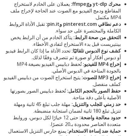
محرك yt-dlp وffmpeg:
يعملان على الخادم لاستخراج
المقاطع ودمج الفيديو مع الصوت عند الحاجة لإخراج ملف
MP4 مكتمل.
دعم نطاقي pinterest.com وpin.it:
تقبل الأداة الروابط
الكاملة والمختصرة على حد سواء.
التحقق من صحة الرابط:
يتأكد الخادم من أن الرابط يخص
بينتيريست قبل بدء الاستخراج لتفادي الأخطاء.
كشف نوع الدبوس تلقائيًا:
تحدد الأداة ما إذا كان الرابط فيديو
أو دبوس أفكار أو صورة ثم تتصرف وفقًا لذلك.
إخراج MP4 للفيديو:
تُحفظ دبابيس الفيديو بصيغة MP4
بالجودة المتاحة في الدبوس الأصلي.
إخراج MP3 للصوت:
يتيح استخراج الصوت من دبابيس الفيديو
كملف منفصل.
حفظ الصور بالحجم الكامل:
تُحفظ دبابيس الصور بصورتها
الأصلية بأعلى دقة متاحة.
حد زمني للجلب والتنزيل:
مهلة جلب تبلغ 45 ثانية ومهلة
تنزيل تبلغ 180 ثانية لضمان استجابة منضبطة.
حدود معالجة واضحة:
حتى 12 خيارًا لكل دبوس، وروابط
متعددة العناصر محدودة بـ20 عنصرًا.
حماية ضد إساءة الاستخدام:
يمنع حارس التنزيل الاستعمال