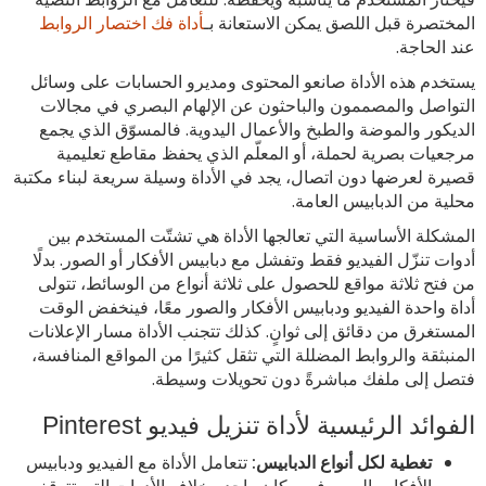
المختصرة قبل اللصق يمكن الاستعانة بـ
أداة فك اختصار الروابط
عند الحاجة.
يستخدم هذه الأداة صانعو المحتوى ومديرو الحسابات على وسائل
التواصل والمصممون والباحثون عن الإلهام البصري في مجالات
الديكور والموضة والطبخ والأعمال اليدوية. فالمسوّق الذي يجمع
مرجعيات بصرية لحملة، أو المعلّم الذي يحفظ مقاطع تعليمية
قصيرة لعرضها دون اتصال، يجد في الأداة وسيلة سريعة لبناء مكتبة
محلية من الدبابيس العامة.
المشكلة الأساسية التي تعالجها الأداة هي تشتّت المستخدم بين
أدوات تنزّل الفيديو فقط وتفشل مع دبابيس الأفكار أو الصور. بدلًا
من فتح ثلاثة مواقع للحصول على ثلاثة أنواع من الوسائط، تتولى
أداة واحدة الفيديو ودبابيس الأفكار والصور معًا، فينخفض الوقت
المستغرق من دقائق إلى ثوانٍ. كذلك تتجنب الأداة مسار الإعلانات
المنبثقة والروابط المضللة التي تثقل كثيرًا من المواقع المنافسة،
فتصل إلى ملفك مباشرةً دون تحويلات وسيطة.
الفوائد الرئيسية لأداة تنزيل فيديو Pinterest
تغطية لكل أنواع الدبابيس:
تتعامل الأداة مع الفيديو ودبابيس
الأفكار والصور في مكان واحد، بخلاف الأدوات التي تتوقف