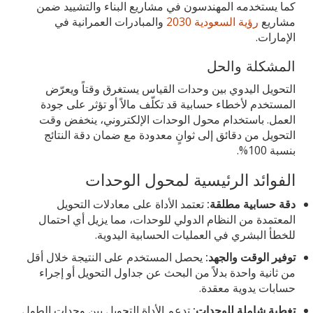
كما يستخدمه المهندسون في مشاريع البناء والتشييد ضمن
مشاريع
رؤية السعودية 2030
والمبادرات العمرانية في
الإمارات.
المشكلة والحل
التحويل اليدوي بين وحدات القياس يستغرق وقتاً ويعرّض
المستخدم لأخطاء حسابية قد تكلّف مالاً أو تؤثر على جودة
العمل. باستخدام محول الوحدات الإلكتروني، ينخفض وقت
التحويل من دقائق إلى ثوانٍ معدودة مع ضمان دقة النتائج
بنسبة 100%.
الفوائد الرئيسية لمحول الوحدات
دقة حسابية مطلقة:
تعتمد الأداة على معادلات التحويل
المعتمدة من النظام الدولي للوحدات، مما يزيل أي احتمال
للخطأ البشري في العمليات الحسابية اليدوية.
توفير الوقت والجهد:
يحصل المستخدم على النتيجة خلال أقل
من ثانية واحدة بدلاً من البحث عن جداول التحويل أو إجراء
حسابات يدوية معقدة.
تغطية شاملة للوحدات:
تدعم الأداة التحويل بين وحدات الطول