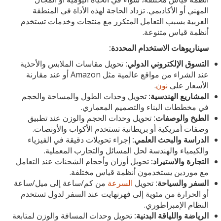
المهني أو الأكاديمي. تزداد الحاجة لهذه الأداة في المنطقة
العربية بسبب التعامل المتكرر مع منتجات وخدمات تستخدم
أنظمة قياس متنوعة.
سيناريوهات الاستخدام المحددة:
التسوق الإلكتروني الدولي:
تحويل مقاسات الملابس والأحذية
عند الشراء من مواقع عالمية مثل Amazon أو عند مقارنة
الأسعار على
نون
.
المشاريع الهندسية:
تحويل وحدات الطول والمساحة والحجم
في مخططات البناء والتصميم المعماري.
الطبخ والوصفات:
تحويل وحدات الحجم والوزن عند تطبيق
وصفات أمريكية أو بريطانية تستخدم الأكواب والأونصات.
الدراسة والبحث العلمي:
إجراء تحويلات دقيقة في الفيزياء
والكيمياء والهندسة لحل المسائل والتجارب المعملية.
التجارة والاستيراد:
تحويل أوزان وأحجام الشحنات عند التعامل
مع موردين يستخدمون أنظمة قياس مختلفة.
السفر والسياحة:
تحويل
السرعة
من كم/ساعة إلى ميل/ساعة
أو الحرارة من مئوية إلى فهرنهايت عند السفر لدول تستخدم
النظام الإمبراطوري.
الرياضة واللياقة البدنية:
تحويل وحدات المسافة والوزن لمتابعة