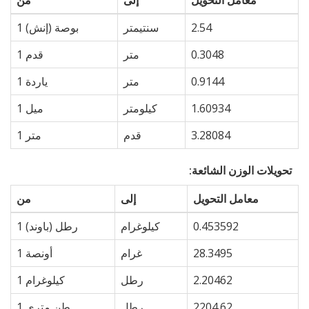
2.54
سنتيمتر
1 بوصة (إنش)
0.3048
متر
1 قدم
0.9144
متر
1 ياردة
1.60934
كيلومتر
1 ميل
3.28084
قدم
1 متر
تحويلات الوزن الشائعة:
معامل التحويل
إلى
من
0.453592
كيلوغرام
1 رطل (باوند)
28.3495
غرام
1 أونصة
2.20462
رطل
1 كيلوغرام
2204.62
رطل
1 طن متري