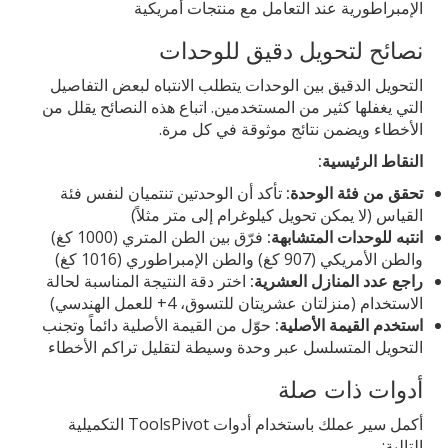
الإمبراطورية عند التعامل مع منتجات أمريكية
نصائح لتحويل دقيق للوحدات
التحويل الدقيق بين الوحدات يتطلب الانتباه لبعض التفاصيل
التي يغفلها كثير من المستخدمين. اتباع هذه النصائح يقلل من
الأخطاء ويضمن نتائج موثوقة في كل مرة.
النقاط الرئيسية:
تحقق من فئة الوحدة:
تأكد أن الوحدتين تنتميان لنفس فئة
القياس (لا يمكن تحويل كيلوغرام إلى متر مثلاً)
انتبه للوحدات المتشابهة:
فرّق بين الطن المتري (1000 كغ)
والطن الأمريكي (907 كغ) والطن الإمبراطوري (1016 كغ)
راجع عدد المنازل العشرية:
اختر دقة النتيجة المناسبة لحالة
الاستخدام (منزلتان عشريتان للتسوق، 4+ للعمل الهندسي)
استخدم القيمة الأصلية:
حوّل من القيمة الأصلية دائماً وتجنب
التحويل المتسلسل عبر وحدة وسيطة لتقليل تراكم الأخطاء
أدوات ذات صلة
أكمل سير عملك باستخدام أدوات ToolsPivot التكميلية
التالية: