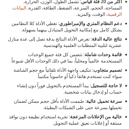
أكثر من 20 فئة قياس:
تشمل الطول، الوزن، الحرارة،
المساحة، الحجم، السرعة، الضغط، الطاقة، القدرة،
البيانات
الرقمية
، الوقت، والمزيد.
دعم النظام المتري والإمبراطوري:
تغطي الأداة كلا النظامين
بشكل كامل مع إمكانية التحويل المتبادل بينهما بسهولة.
نتائج عالية الدقة:
تعرض الأداة النتائج بدقة تصل إلى عدة منازل
عشرية لتلبية المتطلبات العلمية والهندسية.
قائمة وحدات شاملة:
تتضمن كل فئة جميع الوحدات
المستخدمة عالمياً ومحلياً، بما في ذلك الوحدات الأقل شيوعاً.
تصميم متجاوب:
تتكيف واجهة الأداة تلقائياً مع حجم الشاشة
سواء كنت تستخدم هاتفاً ذكياً أو حاسوباً مكتبياً.
لا حاجة للتسجيل:
يبدأ المستخدم بالتحويل فوراً دون إنشاء
حساب أو إدخال بيانات شخصية.
سرعة تحميل عالية:
صُممت الأداة بأقل حجم ممكن لضمان
تحميلها بسرعة حتى على الشبكات البطيئة.
خالية من الإعلانات المزعجة:
تجربة استخدام نظيفة دون نوافذ
منبثقة أو إعلانات تعيق عملية التحويل.