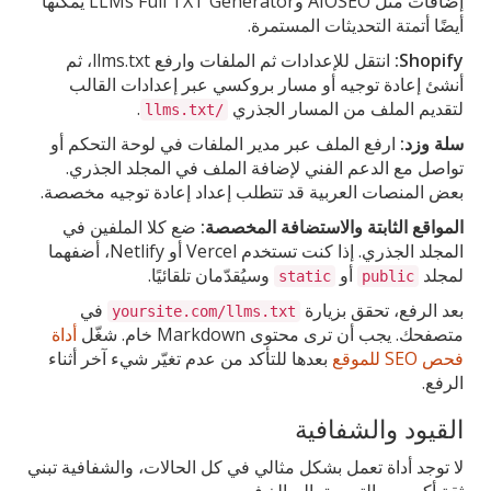
إضافات مثل AIOSEO وLLMs Full TXT Generator يمكنها
أيضًا أتمتة التحديثات المستمرة.
Shopify:
انتقل للإعدادات ثم الملفات وارفع llms.txt، ثم
أنشئ إعادة توجيه أو مسار بروكسي عبر إعدادات القالب
لتقديم الملف من المسار الجذري
.
/llms.txt
سلة وزد:
ارفع الملف عبر مدير الملفات في لوحة التحكم أو
تواصل مع الدعم الفني لإضافة الملف في المجلد الجذري.
بعض المنصات العربية قد تتطلب إعداد إعادة توجيه مخصصة.
المواقع الثابتة والاستضافة المخصصة:
ضع كلا الملفين في
المجلد الجذري. إذا كنت تستخدم Vercel أو Netlify، أضفهما
لمجلد
أو
وسيُقدّمان تلقائيًا.
static
public
بعد الرفع، تحقق بزيارة
في
yoursite.com/llms.txt
متصفحك. يجب أن ترى محتوى Markdown خام. شغّل
أداة
فحص SEO للموقع
بعدها للتأكد من عدم تغيّر شيء آخر أثناء
الرفع.
القيود والشفافية
لا توجد أداة تعمل بشكل مثالي في كل الحالات، والشفافية تبني
ثقة أكبر من التسويق المبالغ فيه.