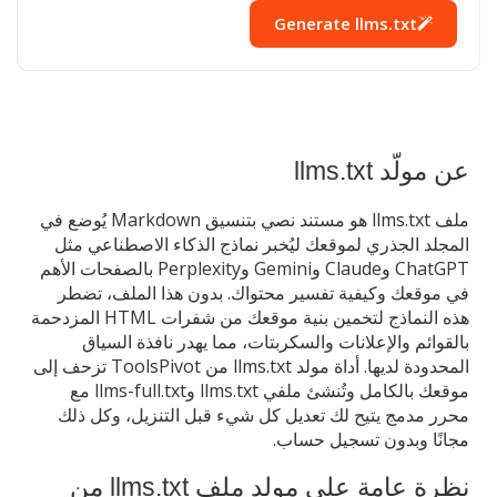
Generate llms.txt
عن مولّد llms.txt
ملف llms.txt هو مستند نصي بتنسيق Markdown يُوضع في
المجلد الجذري لموقعك ليُخبر نماذج الذكاء الاصطناعي مثل
ChatGPT وClaude وGemini وPerplexity بالصفحات الأهم
في موقعك وكيفية تفسير محتواك. بدون هذا الملف، تضطر
هذه النماذج لتخمين بنية موقعك من شفرات HTML المزدحمة
بالقوائم والإعلانات والسكربتات، مما يهدر نافذة السياق
المحدودة لديها. أداة مولد llms.txt من ToolsPivot تزحف إلى
موقعك بالكامل وتُنشئ ملفي llms.txt وllms-full.txt مع
محرر مدمج يتيح لك تعديل كل شيء قبل التنزيل، وكل ذلك
مجانًا وبدون تسجيل حساب.
نظرة عامة على مولد ملف llms.txt من