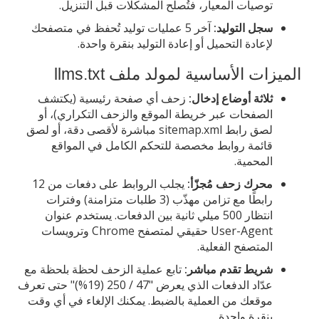
توصيات المعيار، فتُصلح المشكلات قبل التنزيل.
سجل التوليد:
آخر 5 عمليات توليد تُحفظ في متصفحك
لإعادة التحميل أو إعادة التوليد بنقرة واحدة.
الميزات الأساسية لمولد ملف llms.txt
ثلاثة أوضاع إدخال:
زحف أي صفحة رئيسية (يكتشف
الصفحات عبر خريطة الموقع والزحف التكراري)، أو
لصق رابط sitemap.xml مباشرة لأقصى دقة، أو لصق
قائمة روابط مخصصة للتحكم الكامل في المواقع
المحمية.
محرك زحف مُجزّأ:
يجلب الروابط على دفعات من 12
رابطًا مع تزامن مهذّب (3 طلبات متزامنة) وفترات
انتظار 500 ميلي ثانية بين الدفعات. يستخدم عنوان
User-Agent حقيقي لمتصفح Chrome وترويسات
المتصفح الفعلية.
شريط تقدم مباشر:
تابع عملية الزحف لحظة بلحظة مع
عدّاد الدفعات الذي يعرض "47 / 250 (19%)" حتى تعرف
موقعك من العملية بالضبط. يمكنك الإلغاء في أي وقت
بنقرة واحدة.