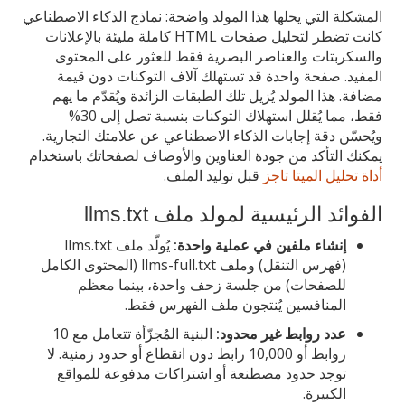
المشكلة التي يحلها هذا المولد واضحة: نماذج الذكاء الاصطناعي
كانت تضطر لتحليل صفحات HTML كاملة مليئة بالإعلانات
والسكربتات والعناصر البصرية فقط للعثور على المحتوى
المفيد. صفحة واحدة قد تستهلك آلاف التوكنات دون قيمة
مضافة. هذا المولد يُزيل تلك الطبقات الزائدة ويُقدّم ما يهم
فقط، مما يُقلل استهلاك التوكنات بنسبة تصل إلى 30%
ويُحسّن دقة إجابات الذكاء الاصطناعي عن علامتك التجارية.
يمكنك التأكد من جودة العناوين والأوصاف لصفحاتك باستخدام
أداة تحليل الميتا تاجز
قبل توليد الملف.
الفوائد الرئيسية لمولد ملف llms.txt
إنشاء ملفين في عملية واحدة:
يُولّد ملف llms.txt
(فهرس التنقل) وملف llms-full.txt (المحتوى الكامل
للصفحات) من جلسة زحف واحدة، بينما معظم
المنافسين يُنتجون ملف الفهرس فقط.
عدد روابط غير محدود:
البنية المُجزّأة تتعامل مع 10
روابط أو 10,000 رابط دون انقطاع أو حدود زمنية. لا
توجد حدود مصطنعة أو اشتراكات مدفوعة للمواقع
الكبيرة.