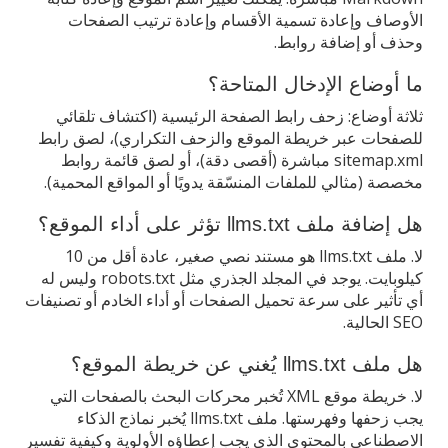
الأوصاف وإعادة تسمية الأقسام وإعادة ترتيب الصفحات
وحذف أو إضافة روابط.
ما أوضاع الإدخال المتاحة؟
ثلاثة أوضاع: زحف رابط الصفحة الرئيسية (اكتشاف تلقائي
للصفحات عبر خريطة الموقع والزحف التكراري)، لصق رابط
sitemap.xml مباشرة (أقصى دقة)، أو لصق قائمة روابط
مخصصة (مثالي للملفات المنسّقة يدويًا أو المواقع المحمية).
هل إضافة ملف llms.txt تؤثر على أداء الموقع؟
لا. ملف llms.txt هو مستند نصي صغير، عادة أقل من 10
كيلوبايت. يوجد في المجلد الجذري مثل robots.txt وليس له
أي تأثير على سرعة تحميل الصفحات أو أداء الخادم أو تصنيفات
SEO الحالية.
هل ملف llms.txt يُغني عن خريطة الموقع؟
لا. خريطة موقع XML تُخبر محركات البحث بالصفحات التي
يجب زحفها وفهرستها. ملف llms.txt يُخبر نماذج الذكاء
الاصطناعي بالمحتوى الذي يجب إعطاؤه الأولوية وكيفية تفسير