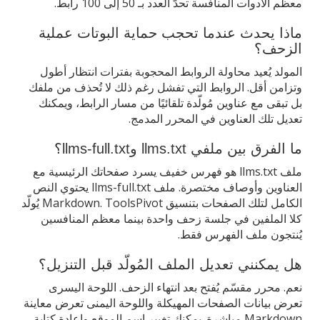
معظم الأدوات المنافسة تحدّ العدد بـ 50 إلى 100 رابط.
ماذا يحدث عندما تحجب حماية البوتات عملية
الزحف؟
المولد يُعيد محاولة الروابط المحجوبة بفترات انتظار أطول
وتزامن أقل. الروابط التي تفشل رغم ذلك لا تُحذف من ملفك
بل تبقى مع عناوين مُولّدة تلقائيًا من مسار الرابط، ويمكنك
تعديل تلك العناوين في المحرر المدمج.
ما الفرق بين ملفي llms.txt وllms-full.txt؟
ملف llms.txt هو فهرس خفيف يسرد صفحاتك الرئيسية مع
العناوين وأوصاف مختصرة. ملف llms-full.txt يحتوي النص
الكامل لتلك الصفحات بتنسيق Markdown. ToolsPivot يُولّد
كلا الملفين في جلسة زحف واحدة بينما معظم المنافسين
يُنتجون ملف الفهرس فقط.
هل يمكنني تعديل الملف المُولّد قبل التنزيل؟
نعم. محرر مقسّم يُفتح بعد انتهاء الزحف. اللوحة اليسرى
تعرض بيانات الصفحات المهيكلة واللوحة اليمنى تعرض معاينة
Markdown مباشرة. يمكنك تغيير اسم الموقع وإعادة كتابة