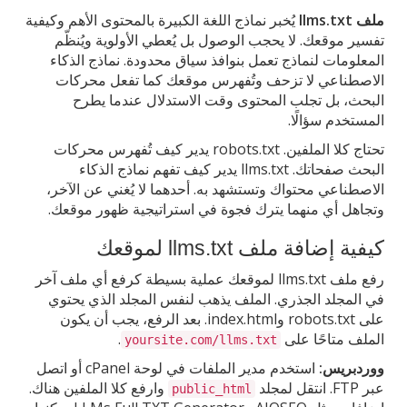
ملف llms.txt
يُخبر نماذج اللغة الكبيرة بالمحتوى الأهم وكيفية
تفسير موقعك. لا يحجب الوصول بل يُعطي الأولوية ويُنظّم
المعلومات لنماذج تعمل بنوافذ سياق محدودة. نماذج الذكاء
الاصطناعي لا تزحف وتُفهرس موقعك كما تفعل محركات
البحث، بل تجلب المحتوى وقت الاستدلال عندما يطرح
المستخدم سؤالًا.
تحتاج كلا الملفين. robots.txt يدير كيف تُفهرس محركات
البحث صفحاتك. llms.txt يدير كيف تفهم نماذج الذكاء
الاصطناعي محتواك وتستشهد به. أحدهما لا يُغني عن الآخر،
وتجاهل أي منهما يترك فجوة في استراتيجية ظهور موقعك.
كيفية إضافة ملف llms.txt لموقعك
رفع ملف llms.txt لموقعك عملية بسيطة كرفع أي ملف آخر
في المجلد الجذري. الملف يذهب لنفس المجلد الذي يحتوي
على robots.txt وindex.html. بعد الرفع، يجب أن يكون
الملف متاحًا على
.
yoursite.com/llms.txt
ووردبريس:
استخدم مدير الملفات في لوحة cPanel أو اتصل
عبر FTP. انتقل لمجلد
وارفع كلا الملفين هناك.
public_html