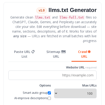
llms.txt Generator
v1.0
Generate clean
and
files so
llms.txt
llms-full.txt
ChatGPT, Claude, Gemini, and Perplexity can accurately
cite your site. Edit everything before download — site
name, sections, descriptions, all of it. Works for sites of
any size
— URLs are fetched in small batches with live
progress.
📋 Paste URL
🗺️ Sitemap
🌐 Crawl
List
URL
URL
Website URL
required
Options
Max URLs
Smart auto-group
AI-improve descriptions