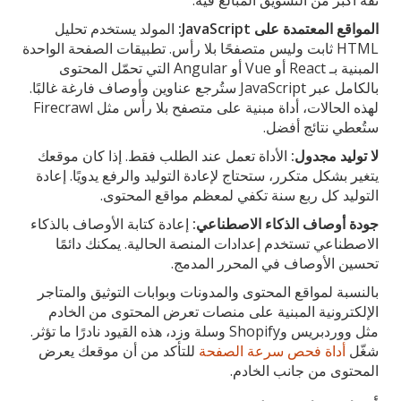
المواقع المعتمدة على JavaScript:
المولد يستخدم تحليل
HTML ثابت وليس متصفحًا بلا رأس. تطبيقات الصفحة الواحدة
المبنية بـ React أو Vue أو Angular التي تحمّل المحتوى
بالكامل عبر JavaScript ستُرجع عناوين وأوصاف فارغة غالبًا.
لهذه الحالات، أداة مبنية على متصفح بلا رأس مثل Firecrawl
ستُعطي نتائج أفضل.
لا توليد مجدول:
الأداة تعمل عند الطلب فقط. إذا كان موقعك
يتغير بشكل متكرر، ستحتاج لإعادة التوليد والرفع يدويًا. إعادة
التوليد كل ربع سنة تكفي لمعظم مواقع المحتوى.
جودة أوصاف الذكاء الاصطناعي:
إعادة كتابة الأوصاف بالذكاء
الاصطناعي تستخدم إعدادات المنصة الحالية. يمكنك دائمًا
تحسين الأوصاف في المحرر المدمج.
بالنسبة لمواقع المحتوى والمدونات وبوابات التوثيق والمتاجر
الإلكترونية المبنية على منصات تعرض المحتوى من الخادم
مثل ووردبريس وShopify وسلة وزد، هذه القيود نادرًا ما تؤثر.
شغّل
أداة فحص سرعة الصفحة
للتأكد من أن موقعك يعرض
المحتوى من جانب الخادم.