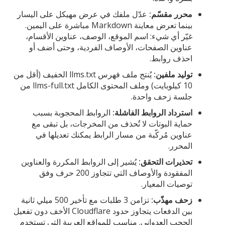
محرر مقسّم:
عدّل ملفك في عرض مهيكل على اليسار
بينما تعرض معاينة Markdown مباشرة على اليمين.
غيّر أي شيء: اسم الموقع، الوصف، عناوين الأقسام،
عناوين الصفحات، الأوصاف الفردية، وحتى أضف أو
احذف روابط.
توليد ملفين:
يُنتج ملف فهرس llms.txt الخفيف (أقل من
10 كيلوبايت) وملف المحتوى الكامل llms-full.txt من
جلسة زحف واحدة.
استرداد الروابط الفاشلة:
الروابط المحجوبة بسبب
حماية البوتات لا تُحذف من المخرجات، بل تبقى مع
عناوين مُركّبة من مسار الرابط يمكنك تعديلها في
المحرر.
تحذيرات التحقق:
يُشير إلى الروابط المكررة والعناوين
المفقودة والأوصاف التي تتجاوز 200 حرف وفق
توصيات المعيار.
زحف مهذّب:
تزامن 3 طلبات مع تأخير 500 ميلي ثانية
بين الدفعات يتجاوز حدود Cloudflare الأخف دون تفعيل
الحجب العدواني. مناسب للمواقع العربية التي تستخدم