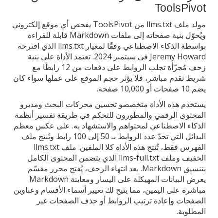
ToolsPivot
مولد ملف llms.txt من ToolsPivot يفحص أي موقع إلكتروني
ويُحوّل بنية صفحاته إلى ملفات Markdown قابلة للقراءة
بواسطة الذكاء الاصطناعي وفقًا لمعيار llms.txt الذي اقترحه
Jeremy Howard في سبتمبر 2024. تعتمد الأداة على بنية
زحف مُجزّأة تجلب الروابط على دفعات من 12 رابطًا مع
شريط تقدم مباشر، فلا يؤثر حجم الموقع على عملها سواء كان
يضم 10 صفحات أو 10,000 صفحة.
يستخدم هذه الأداة متخصصو تحسين محركات البحث ومديرو
المحتوى الرقمي والمطورون للتحكم في طريقة تفسير أنظمة
الذكاء الاصطناعي لمحتواهم والاستشهاد به. على عكس معظم
البدائل التي تحدّ عدد الروابط بـ 50 إلى 100 رابط وتُنتج ملف
الفهرس فقط، تُنتج هذه الأداة كلا الملفين: ملف llms.txt
الخفيف وملف llms-full.txt الذي يتضمن المحتوى الكامل
بتنسيق Markdown. بعد انتهاء الزحف، يُفتح محرر مقسّم
يعرض البيانات المهيكلة على اليسار ومعاينة Markdown
مباشرة على اليمين، مما يتيح لك تغيير أسماء الأقسام وعناوين
الصفحات وإعادة ترتيب الروابط أو حذف الصفحات غير
المطلوبة.