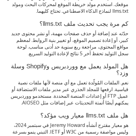
موقعك. استخدم مولد خريطة الموقع لمحركات البحث ومولد
llms.txt لنماذج الذكاء الاصطناعي. تحتاج كليهما.
كم مرة يجب تحديث ملف llms.txt؟
حدّثه عند إضافة أو حذف صفحات مهمة، أو نشر محتوى جديد
كبير، أو إعادة تصميم الموقع، أو تغيير بنية الروابط. لمعظم
مواقع المحتوى، مراجعة ربع سنوية حد أدنى مناسب. لوحة
سجل التوليد تحفظ آخر 5 نتائج لإعادة التوليد السريع.
هل المولد يعمل مع ووردبريس وShopify وسلة
وزد؟
نعم. الملفات المُولّدة تعمل مع أي منصة لأنها ملفات نصية
قياسية. ارفعها للمجلد الجذري عبر مدير ملفات الاستضافة أو
عميل FTP أو إعدادات المنصة المحددة. مستخدمو ووردبريس
يمكنهم أيضًا أتمتة التحديثات عبر إضافات مثل AIOSEO.
هل ملف llms.txt معيار ويب مؤكد؟
هو معيار مقترح أنشأه Jeremy Howard في سبتمبر 2024،
وليس مواصفة رسمية من W3C أو IETF. التبني ينمو بسرعة