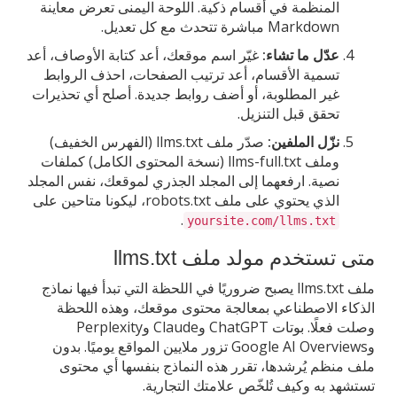
المنظمة في أقسام ذكية. اللوحة اليمنى تعرض معاينة
Markdown مباشرة تتحدث مع كل تعديل.
عدّل ما تشاء:
غيّر اسم موقعك، أعد كتابة الأوصاف، أعد
تسمية الأقسام، أعد ترتيب الصفحات، احذف الروابط
غير المطلوبة، أو أضف روابط جديدة. أصلح أي تحذيرات
تحقق قبل التنزيل.
نزّل الملفين:
صدّر ملف llms.txt (الفهرس الخفيف)
وملف llms-full.txt (نسخة المحتوى الكامل) كملفات
نصية. ارفعهما إلى المجلد الجذري لموقعك، نفس المجلد
الذي يحتوي على ملف robots.txt، ليكونا متاحين على
.
yoursite.com/llms.txt
متى تستخدم مولد ملف llms.txt
ملف llms.txt يصبح ضروريًا في اللحظة التي تبدأ فيها نماذج
الذكاء الاصطناعي بمعالجة محتوى موقعك، وهذه اللحظة
وصلت فعلًا. بوتات ChatGPT وClaude وPerplexity
وGoogle AI Overviews تزور ملايين المواقع يوميًا. بدون
ملف منظم يُرشدها، تقرر هذه النماذج بنفسها أي محتوى
تستشهد به وكيف تُلخّص علامتك التجارية.