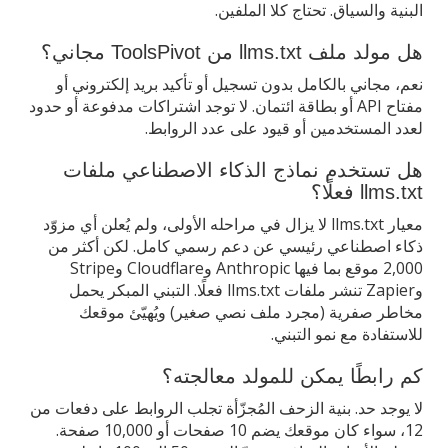
البنية والسياق. تحتاج كلا الملفين.
هل مولد ملف llms.txt من ToolsPivot مجاني؟
نعم، مجاني بالكامل بدون تسجيل أو تأكيد بريد إلكتروني أو
مفتاح API أو بطاقة ائتمان. لا توجد اشتراكات مدفوعة أو حدود
لعدد المستخدمين أو قيود على عدد الروابط.
هل تستخدم نماذج الذكاء الاصطناعي ملفات
llms.txt فعلًا؟
معيار llms.txt لا يزال في مراحله الأولى، ولم يُعلن أي مزوّد
ذكاء اصطناعي رئيسي عن دعم رسمي كامل. لكن أكثر من
2,000 موقع بما فيها Anthropic وCloudflare وStripe
وZapier تنشر ملفات llms.txt فعلًا. التبني المبكر يحمل
مخاطر صفرية (مجرد ملف نصي صغير) ويُهيّئ موقعك
للاستفادة مع نمو التبني.
كم رابطًا يمكن للمولد معالجته؟
لا يوجد حد. بنية الزحف المُجزّأة تجلب الروابط على دفعات من
12، سواء كان موقعك يضم 10 صفحات أو 10,000 صفحة.