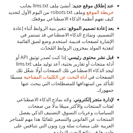
عند إطلاق موقع جديد:
أنشئ ملف llms.txt بجانب
خريطة الموقع
وملف robots.txt من اليوم الأول لتحديد
كيف تفهم أنظمة الذكاء الاصطناعي موقعك.
بعد إعادة تصميم الموقع:
تتغير بنية الروابط أثناء إعادة
التصميم، ونماذج الذكاء الاصطناعي قد تستمر في
الإشارة لصفحات قديمة. استخدم وضع لصق القائمة
لتغذية المولد بمخزون الروابط المُحدّث.
قبل نشر محتوى رئيسي:
إذا كنت تُصدر توثيق API أو
أدلة منتجات أو تقارير بحثية، أعد توليد ملف llms.txt
ليجد الذكاء الاصطناعي تلك الصفحات أولًا. شغّل تلك
الصفحات في
أداة البحث عن الكلمات المفتاحية
مسبقًا
للتأكد من استهدافها للمصطلحات التي يبحث عنها
جمهورك.
لإدارة متجر إلكتروني:
وجّه نماذج الذكاء الاصطناعي
لفئات المنتجات والأكثر مبيعًا بدلًا من صفحات
السياسات وعربات التسوق. التصنيف الذكي يفصل
المنتجات عن القانوني والتسعير تلقائيًا. هذا مهم للمتاجر
العربية على منصات سلة وزد ونون التي تتنافس على
ظهورها في نتائج البحث التوليدي.