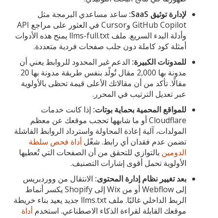
لإدارة توثيق SaaS:
ساعد مساعدي البرمجة مثل
GitHub Copilot وCursor في العثور على مراجع API
وأدلة البدء السريع. ملف llms-full.txt يمنح هذه الأدوات
أمثلة كود كاملة دون جلب صفحات فردية متعددة.
للمدونات الكبيرة:
الدعم غير المحدود للروابط يعني أن
مدونة بها 2,000 مقال تُولّد بنفس طريقة مدونة بها 20
مقالًا. تأكد من أن مقالاتك الأعلى قيمة تحظى بالأولوية
عبر تعديل الترتيب في المحرر.
للمواقع المحمية بحماية بوتات:
إذا كانت خدمات
Cloudflare أو ما شابهها تحجب موقعك عن معظم
المولدات، آلية إعادة المحاولة واسترداد الروابط الفاشلة
تضمن عدم فقدان أي رابط. شغّل
أداة فحص سلطة
الدومين
بالتوازي للتحقق من أن الصفحات التي تُعطيها
الأولوية تحمل أقوى إشارات التصنيف.
بعد تغيير نظام إدارة المحتوى:
الانتقال من ووردبريس
إلى Webflow أو من Wix إلى Shopify يكسر أنماط
الربط الداخلي غالبًا. ملف llms.txt جديد يعيد بناء خريطة
موقعك القابلة لقراءة الذكاء الاصطناعي. استخدم
أداة