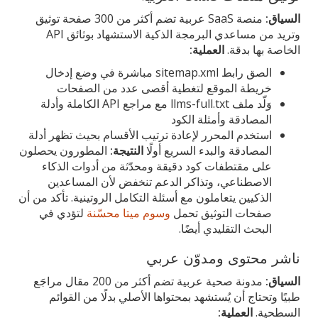
السياق:
منصة SaaS عربية تضم أكثر من 300 صفحة توثيق
وتريد من مساعدي البرمجة الذكية الاستشهاد بوثائق API
الخاصة بها بدقة.
العملية:
الصق رابط sitemap.xml مباشرة في وضع إدخال
خريطة الموقع لتغطية أقصى عدد من الصفحات
وَلّد ملف llms-full.txt مع مراجع API الكاملة وأدلة
المصادقة وأمثلة الكود
استخدم المحرر لإعادة ترتيب الأقسام بحيث تظهر أدلة
المصادقة والبدء السريع أولًا
النتيجة:
المطورون يحصلون
على مقتطفات كود دقيقة ومحدّثة من أدوات الذكاء
الاصطناعي، وتذاكر الدعم تنخفض لأن المساعدين
الذكيين يتعاملون مع أسئلة التكامل الروتينية. تأكد من أن
صفحات التوثيق تحمل
وسوم ميتا محسّنة
لتؤدي في
البحث التقليدي أيضًا.
ناشر محتوى ومدوّن عربي
السياق:
مدونة صحية عربية تضم أكثر من 200 مقال مراجَع
طبيًا وتحتاج أن يُستشهد بمحتواها الأصلي بدلًا من القوائم
السطحية.
العملية: