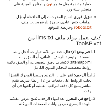
حماية متقدمة مثل متاجر
نون
والمتاجر المبنية على
منصتي سلة وزد.
تنزيل فوري:
انسخ المخرجات إلى الحافظة أو نزّل
الملفات كنص عادي، جاهزة للرفع بجانب ملف
robots.txt
وخريطة الموقع.
كيف يعمل مولد ملف llms.txt من
ToolsPivot
اختر وضع الإدخال:
حدد من ثلاثة خيارات: أدخل رابط
الصفحة الرئيسية للزحف التلقائي، أو الصق رابط
sitemap.xml لاكتشاف دقيق للصفحات، أو الصق قائمة
روابط مخصصة للتحكم اليدوي الكامل.
ابدأ الزحف:
انقر على زر التوليد وسيبدأ المحرك المُجزّأ
بجلب الروابط على دفعات من 12 رابطًا. شريط تقدم
مباشر يتتبع كل دفعة لتراقب العملية أو تُلغيها في أي
وقت.
راجع في المحرر:
بعد انتهاء الزحف، يُفتح عرض مقسّم.
اللوحة اليسرى تعرض بيانات الصفحات المهيكلة