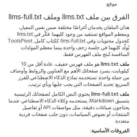
موقع.
الفرق بين ملف llms.txt وملف llms-full.txt
هذان الملفان يخدمان أغراضًا مختلفة ضمن نفس المعيار،
ومعظم المواقع تستفيد من وجود كليهما. فكّر في llms.txt
كجدول محتويات وفي llms-full.txt ككتاب كامل. ToolsPivot
يُولّد كليهما في جلسة زحف واحدة بينما معظم المولدات
المنافسة تُنتج ملف الفهرس فقط.
ملف llms.txt
هو ملف فهرس خفيف، عادة أقل من 10
كيلوبايت، يسرد صفحاتك الأهم مع العناوين والروابط وأوصاف
من جملة واحدة. تستخدمه نماذج الذكاء الاصطناعي للفرز
السريع: تحديد الصفحات التي يجب جلبها وبأي ترتيب.
ملف llms-full.txt
يحتوي النص الكامل لصفحاتك الرئيسية
بتنسيق Markdown. يستخدمه وكلاء الذكاء الاصطناعي عندما
يحتاجون صياغات دقيقة، مثل مواصفات API أو تفاصيل
المنتجات أو نصوص السياسات، دون جلب صفحات فردية
متعددة.
الفروقات الأساسية: