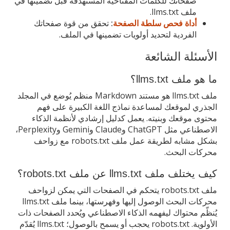
صفحاتك للكلمات المفتاحية المستهدفة قبل تضمينها في
ملف llms.txt.
أداة فحص سلطة الصفحة
:
تحقق من قوة صفحاتك
الفردية لتحديد أولويات تضمينها في الملف.
الأسئلة الشائعة
ما هو ملف llms.txt؟
ملف llms.txt هو مستند Markdown منظم يُوضع في المجلد
الجذري لموقعك لمساعدة نماذج اللغة الكبيرة على فهم
محتوى موقعك وبنيته. يعمل كدليل إرشادي لأنظمة الذكاء
الاصطناعي مثل ChatGPT وClaude وGemini وPerplexity،
بشكل مشابه لطريقة عمل ملف robots.txt مع زواحف
محركات البحث.
كيف يختلف ملف llms.txt عن ملف robots.txt؟
ملف robots.txt يتحكم في الصفحات التي يمكن لزواحف
محركات البحث الوصول إليها وفهرستها، بينما ملف llms.txt
يُنظّم محتواك ليفهمه الذكاء الاصطناعي ويُحدد الصفحات ذات
الأولوية. robots.txt يحجب أو يسمح بالوصول؛ llms.txt يُقدّم