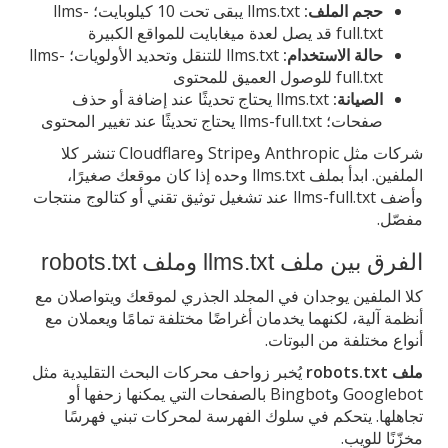
حجم الملف:
llms.txt يبقى تحت 10 كيلوبايت؛ llms-
full.txt قد يصل لعدة ميغابايت للمواقع الكبيرة
حالة الاستخدام:
llms.txt للتنقل وتحديد الأولويات؛ llms-
full.txt للوصول العميق للمحتوى
الصيانة:
llms.txt يحتاج تحديثًا عند إضافة أو حذف
صفحات؛ llms-full.txt يحتاج تحديثًا عند تغيير المحتوى
شركات مثل Anthropic وStripe وCloudflare تنشر كلا
الملفين. ابدأ بملف llms.txt وحده إذا كان موقعك صغيرًا،
وأضف llms-full.txt عند تشغيل توثيق تقني أو كتالوج منتجات
مفصّل.
الفرق بين ملف llms.txt وملف robots.txt
كلا الملفين يوجدان في المجلد الجذري لموقعك ويتواصلان مع
أنظمة آلية، لكنهما يخدمان أغراضًا مختلفة تمامًا ويعملان مع
أنواع مختلفة من البوتات.
ملف robots.txt
يُخبر زواحف محركات البحث التقليدية مثل
Googlebot وBingbot بالصفحات التي يمكنها زحفها أو
تجاهلها. يتحكم في سلوك الفهرسة لمحركات تبني فهرسًا
مخزّنًا للويب.