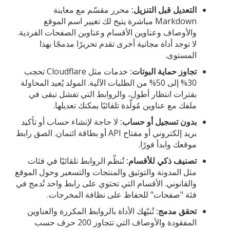
التعديل قبل التنزيل:
محرر مقسّم مع معاينة
Markdown مباشرة يتيح لك تغيير اسم الموقع
والأوصاف وعناوين الأقسام وعناوين الصفحات الفردية.
لا توجد أداة مجانية أخرى تقدم تحريرًا مدمجًا بهذا
المستوى.
تجاوز حماية البوتات:
خدمات مثل Cloudflare تحجب
30% إلى 50% من الطلبات الآلية. المولد يُعيد المحاولة
بفترات انتظار أطول، والروابط التي تفشل تبقى في
ملفك مع عناوين مُولّدة تلقائيًا يمكنك تعديلها.
بدون تسجيل أو حساب:
لا حاجة لإنشاء حساب أو تأكيد
بريد إلكتروني أو مفتاح API أو بطاقة ائتمان. الصق رابط
موقعك وابدأ فورًا.
تصنيف ذكي للأقسام:
تُنظّم الروابط تلقائيًا في فئات
مثل المدونة والتوثيق والمنتجات والتسعير وحول الموقع
والقانوني. الأقسام التي تحتوي على رابط واحد تُدمج في
فئة "صفحات" للحفاظ على نظافة المخرجات.
تحقق مدمج:
تُنبّهك الأداة بالروابط المكررة والعناوين
المفقودة والأوصاف التي تتجاوز 200 حرف حسب