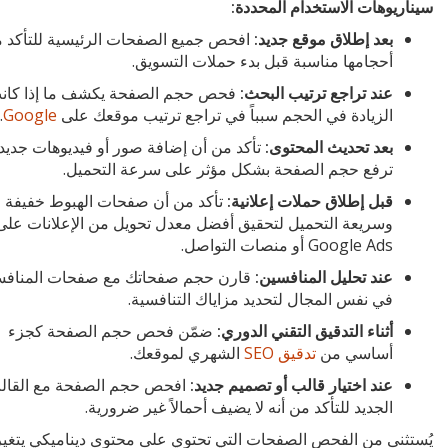
سيناريوهات الاستخدام المحددة:
بعد إطلاق موقع جديد:
افحص جميع الصفحات الرئيسية للتأكد 
أحجامها مناسبة قبل بدء حملات التسويق.
عند تراجع ترتيب البحث:
فحص حجم الصفحة يكشف ما إذا كان
الزيادة في الحجم سبباً في تراجع ترتيب موقعك على
Google
.
بعد تحديث المحتوى:
تأكد من أن إضافة صور أو فيديوهات جديد
ترفع حجم الصفحة بشكل مؤثر على سرعة التحميل.
قبل إطلاق حملات إعلانية:
تأكد من أن صفحات الهبوط خفيفة
وسريعة التحميل لتحقيق أفضل معدل تحويل من الإعلانات على
Google Ads أو منصات التواصل.
عند تحليل المنافسين:
قارن حجم صفحاتك مع صفحات المنافس
في نفس المجال لتحديد مزاياك التنافسية.
أثناء التدقيق التقني الدوري:
ضمّن فحص حجم الصفحة كجزء
أساسي من
تدقيق SEO
الشهري لموقعك.
عند اختيار قالب أو تصميم جديد:
افحص حجم الصفحة مع القال
الجديد للتأكد من أنه لا يضيف أحمالاً غير ضرورية.
يُستثنى من الفحص الصفحات التي تحتوي على محتوى ديناميكي يتغير