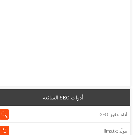
أدوات SEO الشائعة
أداة تدقيق GEO
مولّد llms.txt