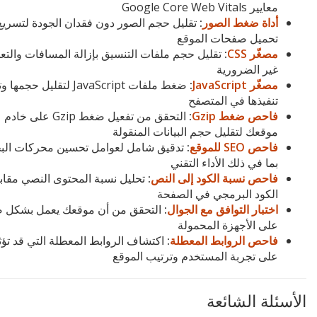
معايير Google Core Web Vitals
أداة ضغط الصور
:
تقليل حجم الصور دون فقدان الجودة لتسريع
تحميل صفحات الموقع
مصغّر CSS
:
تقليل حجم ملفات التنسيق بإزالة المسافات والتع
غير الضرورية
مصغّر JavaScript
:
ضغط ملفات JavaScript لتقليل حج
تنفيذها في المتصفح
فاحص ضغط Gzip
:
التحقق من تفعيل ضغط Gzip على خادم
موقعك لتقليل حجم البيانات المنقولة
فاحص SEO للموقع
:
تدقيق شامل لعوامل تحسين محركات ال
بما في ذلك الأداء التقني
فاحص نسبة الكود إلى النص
:
تحليل نسبة المحتوى النصي مقاب
الكود البرمجي في الصفحة
اختبار التوافق مع الجوال
:
التحقق من أن موقعك يعمل بشكل 
على الأجهزة المحمولة
فاحص الروابط المعطلة
:
اكتشاف الروابط المعطلة التي قد تؤث
على تجربة المستخدم وترتيب الموقع
الأسئلة الشائعة