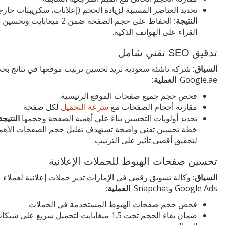
تحديد العناصر المسببة لزيادة الحجم (إعلانات، سكريبتات خارج
النتيجة:
الحفاظ على حجم الصفحة ضمن 2 ميغابايت وت
القراء على الهواتف الذكية.
تدقيق SEO تقني شامل
السياق:
شركة ناشئة سعودية تريد تحسين ترتيب موقعها في نتائج بح
Google.ae.
العملية:
فحص حجم جميع صفحات الموقع الرئيسية
مقارنة أحجام الصفحات مع
سرعة التحميل
لكل صفحة
تحديد أولويات التحسين بناءً على أهمية الصفحة وحجمها
النتيجة
خطة تحسين تقني واضحة تستهدف تقليل حجم الصفحات الأهم أو
لتحقيق أقصى تأثير على الترتيب.
تحسين صفحات الهبوط للحملات الإعلانية
السياق:
وكالة تسويق رقمي في الإمارات تدير حملات إعلانية لعملاء 
Google Ads وSnapchat.
العملية:
فحص حجم صفحات الهبوط المستخدمة في الحملات
ضمان بقاء الحجم تحت 1.5 ميغابايت لتحميل سريع على شبك