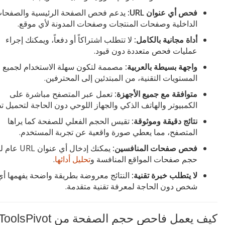
فحص أي عنوان URL:
يدعم فحص الصفحة الرئيسية والصفحا
الداخلية وصفحات المنتجات وصفحات المدونة لأي موقع.
أداة مجانية بالكامل:
لا تتطلب اشتراكاً أو دفعاً، ويمكنك إجراء
عمليات فحص متعددة دون قيود.
واجهة بسيطة بالعربية:
مصممة لتكون سهلة الاستخدام لجميع
المستويات التقنية، من المبتدئين إلى المحترفين.
متوافقة مع جميع الأجهزة:
تعمل عبر المتصفح مباشرة على
الكمبيوتر والهاتف الذكي والجهاز اللوحي دون الحاجة لتحميل ت
نتائج دقيقة وموثوقة:
تقيس الحجم الفعلي للصفحة كما يراها
المتصفح، مما يعطي صورة واقعية عن تجربة المستخدم.
فحص صفحات المنافسين:
يمكنك إدخال أي عن
حجم صفحات المواقع المنافسة و
تحليل أدائها
.
لا يتطلب خبرة تقنية:
النتائج معروضة بطريقة واضحة يفهمها أي
شخص دون الحاجة لمعرفة تقنية متقدمة.
كيف يعمل فاحص حجم الصفحة من ToolsPivot