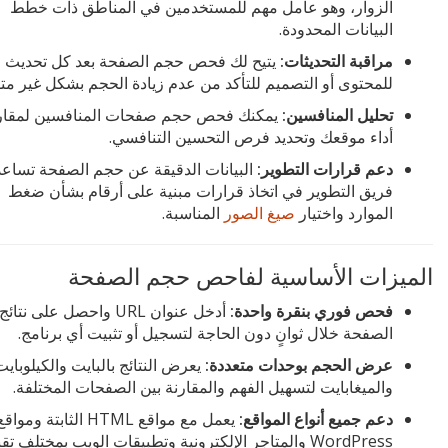
الزوار، وهو عامل مهم للمستخدمين في المناطق ذات خطط
البيانات المحدودة.
مراقبة التحديثات:
يتيح لك فحص حجم الصفحة بعد كل تحديث
للمحتوى أو التصميم للتأكد من عدم زيادة الحجم بشكل غير متو
تحليل المنافسين:
يمكنك فحص حجم صفحات المنافسين لمقار
أداء موقعك وتحديد فرص التحسين التنافسي.
دعم قرارات التطوير:
البيانات الدقيقة عن حجم الصفحة تساعد
فريق التطوير في اتخاذ قرارات مبنية على أرقام بشأن ضغط
الموارد واختيار
صيغ الصور
المناسبة.
الميزات الأساسية لفاحص حجم الصفحة
فحص فوري بنقرة واحدة:
أدخل عنوان URL واحصل على ن
الصفحة خلال ثوانٍ دون الحاجة لتسجيل أو تثبيت أي برنامج.
عرض الحجم بوحدات متعددة:
يعرض النتائج بالبايت والكيلوبايت
والميغابايت لتسهيل الفهم والمقارنة بين الصفحات المختلفة.
دعم جميع أنواع المواقع:
يعمل مع مواقع HTML الثابتة ومواق
WordPress والمتاجر الإلكترونية وتطبيقات الويب بمختلف تقنياتها.