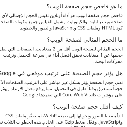
ما هو فاحص حجم صفحة الويب؟
فاحص حجم صفحة الويب هو أداة أونلاين تقيس الحجم الإجمالي لأي
صفحة ويب بالبايت والكيلوبايت. يشمل القياس جميع مكونات الصفح
كود HTML وملفات CSS وJavaScript والصور والخطوط.
ما الحجم المثالي لصفحة الويب؟
الحجم المثالي لصفحة الويب أقل من 2 ميغابايت. الصفحات التي يقل
حجمها عن 1 ميغابايت تحقق أفضل أداء في سرعة التحميل وترتيب
محركات البحث.
هل يؤثر حجم الصفحة على ترتيب موقعي في Google؟
نعم، حجم الصفحة يؤثر بشكل غير مباشر على الترتيب. الصفحات الأك
حجماً تستغرق وقتاً أطول في التحميل، مما يرفع معدل الارتداد ويؤثر س
على مؤشرات Core Web Vitals التي تعتمدها Google.
كيف أقلل حجم صفحة الويب؟
ابدأ بضغط الصور وتحويلها إلى صيغة WebP، ثم صغّر ملفات CSS
وJavaScript، وفعّل ضغط Gzip على الخادم. هذه الخطوات الثلاث 