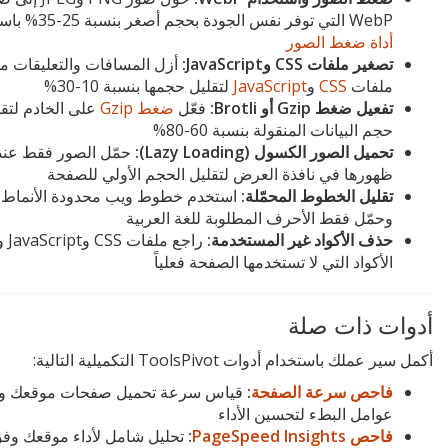
WebP التي توفر نفس الجودة بحجم أصغر بنسبة 25-35% باستخدام
أداة ضغط الصور
تصغير ملفات CSS وJavaScript:
أزل المسافات والتعليقات م
ملفات
CSS
و
JavaScript
لتقليل حجمها بنسبة 10-30%
تفعيل ضغط Gzip أو Brotli:
فعّل
ضغط Gzip
على الخادم لتقل
حجم البيانات المنقولة بنسبة 60-80%
تحميل الصور الكسول (Lazy Loading):
حمّل الصور فقط عند
ظهورها في نافذة العرض لتقليل الحجم الأولي للصفحة
تقليل الخطوط المحمّلة:
استخدم خطوط ويب محدودة الأنماط
وحمّل فقط الأحرف المطلوبة للغة العربية
حذف الأكواد غير المستخدمة:
راجع مل
الأكواد التي لا تستخدمها الصفحة فعلياً
أدوات ذات صلة
أكمل سير عملك باستخدام أدوات ToolsPivot التكميلية التالية:
فاحص سرعة الصفحة
:
قياس سرعة تحميل صفحات موقعك وت
عوامل البطء لتحسين الأداء
فاحص PageSpeed Insights
:
تحليل شامل لأداء موقعك وف