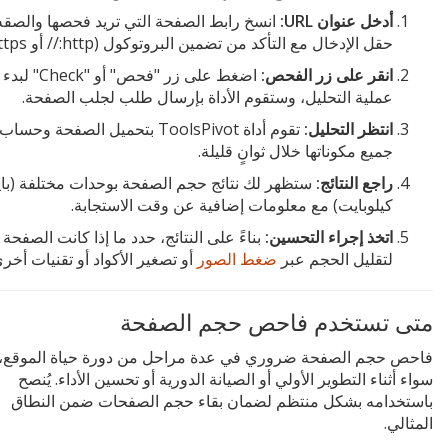
أدخل عنوان URL:
انسخ رابط الصفحة التي تريد فحصها والصق
حقل الإدخال مع التأكد من تضمين البروتوكول (http:// أو https://).
انقر على زر الفحص:
اضغط على زر "فحص" أو "Check" لبدء
عملية التحليل، وستقوم الأداة بإرسال طلب لجلب الصفحة.
انتظر التحليل:
تقوم أداة ToolsPivot بتحميل الصفحة و
جميع مكوناتها خلال ثوانٍ قليلة.
راجع النتائج:
ستظهر لك نتائج حجم الصفحة بوحدات مختلفة (با
كيلوبايت) مع معلومات إضافية عن وقت الاستجابة.
اتخذ إجراء التحسين:
بناءً على النتائج، حدد ما إذا كانت الصفحة 
لتقليل الحجم عبر
ضغط الصور
أو تصغير الأكواد أو تقنيات أخرى
متى تستخدم فاحص حجم الصفحة
فاحص حجم الصفحة ضروري في عدة مراحل من دورة حياة الموقع،
سواء أثناء التطوير الأولي أو الصيانة الدورية أو تحسين الأداء. يُنصح
باستخدامه بشكل منتظم لضمان بقاء حجم الصفحات ضمن النطاق
المثالي.