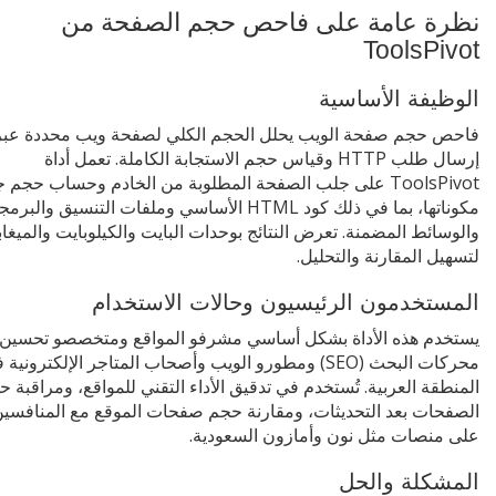
نظرة عامة على فاحص حجم الصفحة من
ToolsPivot
الوظيفة الأساسية
فاحص حجم صفحة الويب يحلل الحجم الكلي لصفحة ويب محددة عبر
إرسال طلب HTTP وقياس حجم الاستجابة الكاملة. تعمل أداة
ToolsPivot على جلب الصفحة المطلوبة من الخادم وحساب حجم 
مكوناتها، بما في ذلك كود HTML الأساسي وملفات التنسيق والبرم
والوسائط المضمنة. تعرض النتائج بوحدات البايت والكيلوبايت والميغاب
لتسهيل المقارنة والتحليل.
المستخدمون الرئيسيون وحالات الاستخدام
يستخدم هذه الأداة بشكل أساسي مشرفو المواقع ومتخصصو تحسين
محركات البحث (SEO) ومطورو الويب وأصحاب المتاجر الإلكترونية
المنطقة العربية. تُستخدم في تدقيق الأداء التقني للمواقع، ومراقبة 
الصفحات بعد التحديثات، ومقارنة حجم صفحات الموقع مع المنافسي
على منصات مثل نون وأمازون السعودية.
المشكلة والحل