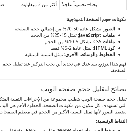
يحتاج تحسيناً عاجلاً
أكثر من 3 ميغابايت
ضع
مكونات حجم الصفحة النموذجية:
الصور:
تشكل عادة 50-70% من إجمالي حجم الصفحة
ملفات JavaScript:
تمثل 15-25% من الحجم
ملفات CSS:
تشكل 5-10% من الحجم
كود HTML:
يمثل عادة 2-5% فقط
الخطوط والوسائط الأخرى:
تمثل النسبة المتبقية
فهم هذا التوزيع يساعدك في تحديد أين يجب التركيز عند تقليل حجم
الصفحة.
نصائح لتقليل حجم صفحة الويب
تقليل حجم صفحة الويب يتطلب مجموعة من الإجراءات التقنية المتك
التي تستهدف كل مكون من مكونات الصفحة. الخطوة الأهم هي البدء
بضغط الصور لأنها تمثل النسبة الأكبر من الحجم في معظم الصفحات.
النقاط الرئيسية:
ضغط الصور واستخدام WebP:
حوّل صور PNG وPEG