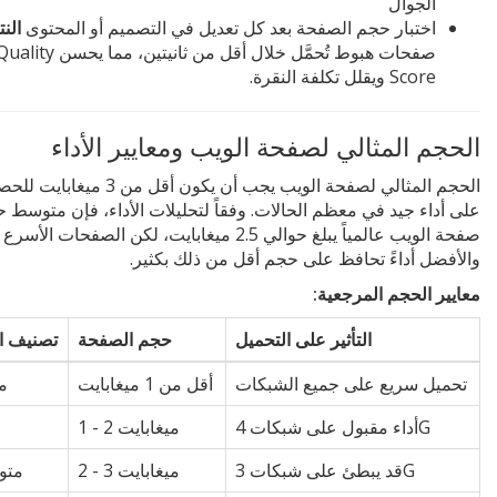
الجوال
اختبار حجم الصفحة بعد كل تعديل في التصميم أو المحتوى
النت
صفحات هبوط تُحمَّل خلال أقل من ثانيتين، مما يحسن ity
Score ويقلل تكلفة النقرة.
الحجم المثالي لصفحة الويب ومعايير الأداء
الحجم المثالي لصفحة الويب يجب أن يكون أقل من 3 ميغ
على أداء جيد في معظم الحالات. وفقاً لتحليلات الأداء، فإن متوسط 
صفحة الويب عالمياً يبلغ حوالي 2.5 ميغابايت، لكن الصفحات الأسرع
والأفضل أداءً تحافظ على حجم أقل من ذلك بكثير.
معايير الحجم المرجعية:
التأثير على التحميل
حجم الصفحة
تصنيف ال
تحميل سريع على جميع الشبكات
أقل من 1 ميغابايت
م
أداء مقبول على شبكات 4G
1 - 2 ميغابايت
قد يبطئ على شبكات 3G
2 - 3 ميغابايت
متو