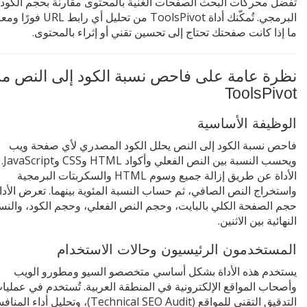
تفضل محركات البحث الصفحات الغنية بالمحتوى مقارنة بحجم الكود
البرمجي. تُمكّنك أداة ToolsPivot من تحليل أي راب
ما إذا كانت صفحتك تحتاج إلى تحسين تقني أو إثراء بالمحتوى.
نظرة عامة على فاحص نسبة الكود إلى النص م
ToolsPivot
الوظيفة الأساسية
فاحص نسبة الكود إلى النص يحلل الكود المصدري لأي صفحة ويب
ويحسب ال
الأداة عن طريق إزالة جميع وسوم HTML والسكربتات البرمجية
واستخراج النص الصافي، ثم حساب النسبة المئوية بينهما. تعرض الأدا
حجم الصفحة الكلي بالبايت، وحجم النص الفعلي، وحجم الكود، والنس
النهائية بين الاثنين.
المستخدمون الرئيسيون وحالات الاستخدام
يستخدم هذه الأداة بشكل أساسي متخصصو السيو ومطورو الويب
وأصحاب المواقع الإلكترونية في المنطقة العربية. تُستخدم في عمليا
التدقيق التقني للمواقع (Technical SEO Audit)، وتحليل أدا