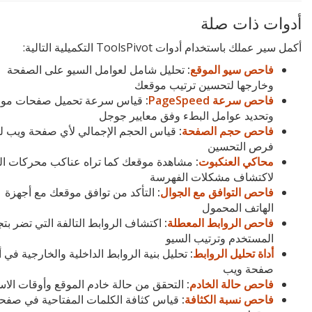
أدوات ذات صلة
أكمل سير عملك باستخدام أدوات ToolsPivot التكميلية التالية:
فاحص سيو الموقع
:
تحليل شامل لعوامل السيو على الصفحة
وخارجها لتحسين ترتيب موقعك
فاحص سرعة PageSpeed
:
قياس سرعة تحميل صفحات مو
وتحديد عوامل البطء وفق معايير جوجل
فاحص حجم الصفحة
:
قياس الحجم الإجمالي لأي صفحة ويب لت
فرص التحسين
محاكي العنكبوت
:
مشاهدة موقعك كما تراه عناكب محركات ا
لاكتشاف مشكلات الفهرسة
فاحص التوافق مع الجوال
:
التأكد من توافق موقعك مع أجهزة
الهاتف المحمول
فاحص الروابط المعطلة
:
اكتشاف الروابط التالفة التي تضر بتج
المستخدم وترتيب السيو
أداة تحليل الروابط
:
تحليل بنية الروابط الداخلية والخارجية في 
صفحة ويب
فاحص حالة الخادم
:
التحقق من حالة خادم الموقع وأوقات الاس
فاحص نسبة الكثافة
:
قياس كثافة الكلمات المفتاحية في صفح