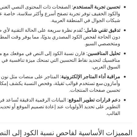
تحسين تجربة المستخدم:
الصفحات ذات المحتوى النصي الغني
والكود الخفيف توفر تجربة تصفح أسرع وأكثر سلاسة، خاصة ع
شبكات الجوال في المنطقة العربية.
تدقيق تقني شامل:
تُقدم نظرة سريعة على الحالة التقنية لأي 
دون الحاجة لفحص الكود المصدري يدويًا، مما يوفر وقت المط
ومتخصصي السيو.
تحليل المنافسين:
قارن نسبة الكود إلى النص في موقعك مع م
منافسيك لتحديد نقاط التحسين التي تمنحك ميزة تنافسية في
السوق العربي.
مراقبة أداء المتاجر الإلكترونية:
المتاجر على منصات مثل نون
وأمازون.سع تستخدم قوالب ثقيلة، وفحص النسبة يكشف إمكان
تحسين صفحات المنتجات.
دعم قرارات تطوير الموقع:
البيانات الرقمية الدقيقة تُساعد ف
التطوير على تحديد الأولويات عند إعادة تصميم الموقع أو تحدي
القالب.
المميزات الأساسية لفاحص نسبة الكود إلى الن