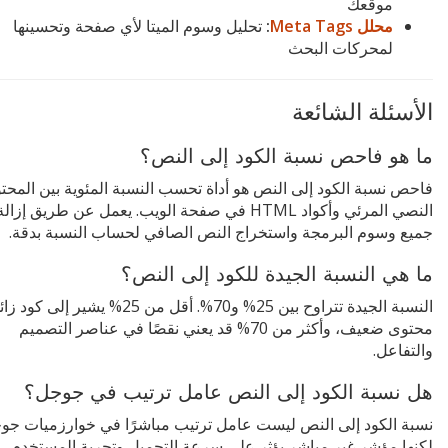
موقعك
محلل Meta Tags
:
تحليل وسوم الميتا لأي صفحة وتحسينها
لمحركات البحث
الأسئلة الشائعة
ما هو فاحص نسبة الكود إلى النص؟
فاحص نسبة الكود إلى النص هو أداة تحسب النسبة المئوية بين المحت
النصي المرئي وأكواد HTML في صفحة الويب. يعمل عن طريق إزالة
جميع وسوم البرمجة واستخراج النص الصافي لحساب النسبة بدقة.
ما هي النسبة الجيدة للكود إلى النص؟
النسبة الجيدة تتراوح بين 25% و70%. أقل من 25% يشير إلى ك
محتوى ضعيف، وأكثر من 70% قد يعني نقصًا في عناصر التصميم
والتفاعل.
هل نسبة الكود إلى النص عامل ترتيب في جوجل؟
نسبة الكود إلى النص ليست عامل ترتيب مباشرًا في خوارزميات جو
لكنها مؤشر غير مباشر يؤثر على سرعة التحميل وتجربة المستخدم، و