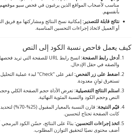
مناسب لأصحاب المواقع الذين يرغبون في فحص سيو موقعهم
بأنفسهم.
نتائج قابلة للتصدير:
إمكانية نسخ النتائج ومشاركتها مع فريق ال
أو العميل لاتخاذ إجراءات التحسين المناسبة.
كيف يعمل فاحص نسبة الكود إلى النص
أدخل رابط الصفحة:
انسخ رابط URL للصفحة التي تريد فحصها
والصقه في حقل الإدخال.
اضغط على زر الفحص:
انقر على "Check" لبدء عملية التحل
تستغرق ثوانٍ معدودة.
استلم النتائج التفصيلية:
تعرض الأداة حجم الصفحة الكلي وحجم
النص وحجم الكود والنسبة المئوية النهائية.
قيّم النتيجة:
قارن النسبة بالمعيار المقبول (25%-
كانت الصفحة تحتاج لتحسين.
اتخذ إجراءات التحسين:
بناءً على النتائج، حسّن الكود البرمجي أ
أضف محتوى نصيًا لتحقيق التوازن المطلوب.