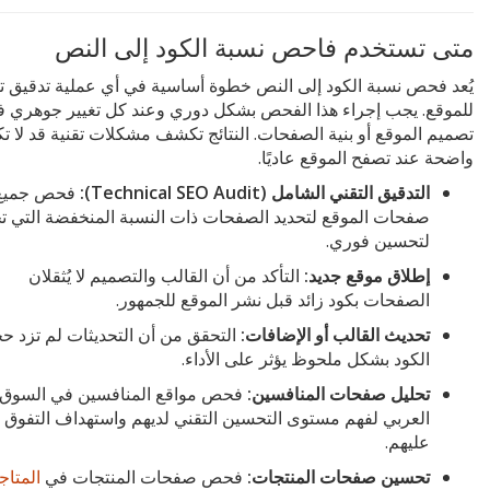
متى تستخدم فاحص نسبة الكود إلى النص
يُعد فحص نسبة الكود إلى النص خطوة أساسية في أي عملية تدقيق ت
للموقع. يجب إجراء هذا الفحص بشكل دوري وعند كل تغيير جوهري 
تصميم الموقع أو بنية الصفحات. النتائج تكشف مشكلات تقنية قد لا ت
واضحة عند تصفح الموقع عاديًا.
التدقيق التقني الشامل (Technical SEO Audit):
فحص جميع
صفحات الموقع لتحديد الصفحات ذات النسبة المنخفضة التي تح
لتحسين فوري.
إطلاق موقع جديد:
التأكد من أن القالب والتصميم لا يُثقلان
الصفحات بكود زائد قبل نشر الموقع للجمهور.
تحديث القالب أو الإضافات:
التحقق من أن التحديثات لم تزد ح
الكود بشكل ملحوظ يؤثر على الأداء.
تحليل صفحات المنافسين:
فحص مواقع المنافسين في السوق
العربي لفهم مستوى التحسين التقني لديهم واستهداف التفوق
عليهم.
تحسين صفحات المنتجات:
فحص صفحات المنتجات في
المتاج