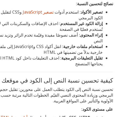
نصائح لتحسين النسبة:
تصغير الأكواد:
استخدم أدوات
تصغير JavaScript
وCSS لتقل
الكود البرمجي
إزالة الكود غير المستخدم:
احذف الإضافات والسكربتات التي لا
تُستخدم فعليًا في الصفحة
إثراء المحتوى:
أضف نصوصًا مفيدة وقيّمة تخدم الزائر وتزيد نس
النص
استخدام ملفات خارجية:
انقل أكواد CSS وJavaScript 
خارجية بدلاً من تضمينها في HTML
تقليل التعليقات البرمجية:
احذف الت
يحتاجها المتصفح
كيفية تحسين نسبة النص إلى الكود في موقعك
تحسين نسبة النص إلى الكود يتطلب العمل على محورين: تقليل حجم 
البرمجي وزيادة المحتوى النصي القيّم. الخطوات التالية مرتبة حسب
الأولوية والتأثير على المواقع العربية.
على مستوى الكود: