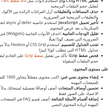
تصغير HTML وCSS وJS:
استخدم أدوات مثل
أداة ضغط HTML
لتقليل حجم الملفات البرمجية
حذف المسافات والتعليقات:
أزل الفراغات الزائدة بين الأكواد
والتعليقات البرمجية غير الضرورية
تأخير تحميل JavaScript:
استخدم خاصية efer
السكربتات بعد عرض المحتوى
تقليل الودجات الجانبية:
احذف الأدوات الجانبية (Widgets) غير
الضرورية التي تضيف كودًا ثقيلًا
تجنب الجداول للتصميم:
استخدم CSS Grid أو Flexbox بدلا
جداول HTML التي تتطلب كودًا كبيرًا
فحص ضغط Gzip:
تأكد من تفعيل
ضغط Gzip
على الخادم لتق
حجم الملفات المنقولة
على مستوى المحتوى:
إنشاء محتوى نصي غني:
اكتب محتوى مفصّلاً يتجاوز
للصفحات المهمة
تحسين أوصاف المنتجات:
أضف أوصافًا تفصيلية لمنتجاتك بدلاً
الاعتماد على الصور فقط
إضافة أقسام الأسئلة الشائعة:
أضف قسم FAQ في الصفحات
المهمة لزيادة المحتوى النصي