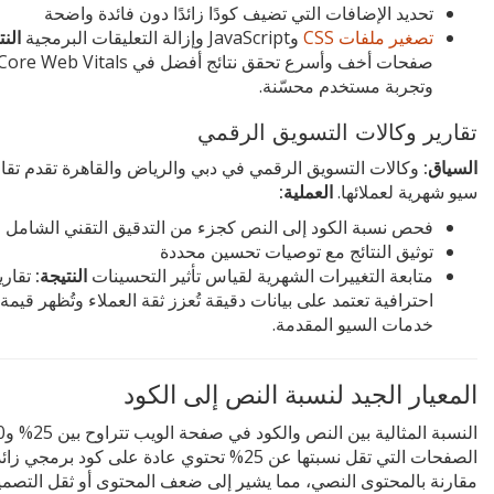
تحديد الإضافات التي تضيف كودًا زائدًا دون فائدة واضحة
تصغير ملفات CSS
وJavaScript وإزالة التعليقات البرمجية
النت
صفحات أخف وأسرع تحقق نتائج أفضل في ore Web Vitals
وتجربة مستخدم محسّنة.
تقارير وكالات التسويق الرقمي
السياق:
وكالات التسويق الرقمي في دبي والرياض والقاهرة تقدم تقار
سيو شهرية لعملائها.
العملية:
فحص نسبة الكود إلى النص كجزء من التدقيق التقني الشامل
توثيق النتائج مع توصيات تحسين محددة
متابعة التغييرات الشهرية لقياس تأثير التحسينات
النتيجة:
تقاري
احترافية تعتمد على بيانات دقيقة تُعزز ثقة العملاء وتُظهر قيمة
خدمات السيو المقدمة.
المعيار الجيد لنسبة النص إلى الكود
الصفحات التي تقل نسبتها عن 25% تحتوي عادة على كود برمجي زائ
مقارنة بالمحتوى النصي، مما يشير إلى ضعف المحتوى أو ثقل التصمي