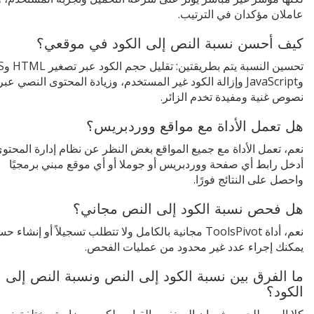
عاملان مؤكدان في الترتيب.
كيف أحسن نسبة النص إلى الكود في موقعي؟
تحسين النسبة ي
وJavaScript وإزالة الكود غير المستخدم، وزيادة المحتوى النصي عبر
نصوص غنية ومفيدة تخدم الزائر.
هل تعمل الأداة مع مواقع ووردبريس؟
نعم، تعمل الأداة مع جميع المواقع بغض النظر عن نظام إدارة المحتوى
أدخل رابط أي صفحة ووردبريس أو جوملا أو أي موقع مبني برمجيًا
واحصل على النتائج فورًا.
هل فحص نسبة الكود إلى النص مجاني؟
نعم، أداة ToolsPivot مجانية بالكامل ولا تتطلب تسجيلاً أو إنشاء 
يمكنك إجراء عدد غير محدود من عمليات الفحص.
ما الفرق بين نسبة الكود إلى النص ونسبة النص إلى
الكود؟
كلا المصطلحين يشيران إلى نفس القياس لكن من زاوية مختلفة. نسب