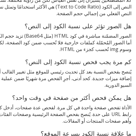
النص إلى الكود (Text to Code Ratio) هي الأكثر استخدامًا وتمث
النص الفعلي من إجمالي حجم الصفحة.
هل الصور تؤثر على نسبة الكود إلى النص؟
الصور المضمّنة مباشرة في كود HTML (مثل Base64) تز
أما الصور المُحمّلة كملفات خارجية فلا تُحسب ضمن كود الصفحة، لك
وسوم img تُحسب كجزء من HTML.
كم مرة يجب فحص نسبة الكود إلى النص؟
يُنصح بفحص النسبة بعد كل تحديث رئيسي للموقع مثل تغيير القالب أ
إضافة ميزات جديدة. كحد أدنى، أجرِ الفحص مرة شهريًا ضمن عملية 
السيو الدورية.
هل يمكن فحص أكثر من صفحة في وقت واحد؟
الأداة تفحص صفحة واحدة في كل مرة. لفحص عدة صفحات، أدخل ك
رابط URL على حدة. يُنصح بفحص الصفحة الرئيسية وصفحات الفئات
وأهم صفحات المنتجات أو المقالات.
ما علاقة نسبة الكود بسرعة الموقع؟