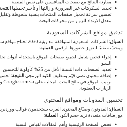
مقارنة النتائج مع صفحات المنافسين على نفس المنصة
تحديد السكربتات غير الضرورية وإزالتها أو تأخير تحميلها
النتيجة
تحسين سرعة تحميل صفحات المنتجات بنسبة ملحوظة وتقليل
معدل الارتداد للزوار من محركات البحث.
تدقيق مواقع الشركات السعودية
السياق:
الشركات السعودية المتوافقة مع رؤية 2030 تحتا
ومحسّنة تقنيًا لتعزيز حضورها الرقمي.
العملية:
إجراء فحص شامل لجميع صفحات الموقع باستخدام أدوات تحل
السيو
تحديد الصفحات ذات النسبة الأقل من 25% كأولوية للتحسين
إضافة محتوى نصي قيّم وتنظيف الكود البرمجي
النتيجة:
تحسي
ترتيب الموقع في ن
الزيارات العضوية.
تحسين المدونات ومواقع المحتوى
السياق:
المدونون وصنّاع المحتوى العرب يستخدمون قوالب ووردبر
مع إضافات متعددة تزيد حجم الكود.
العملية:
فحص الصفحة الرئيسية وأهم المقالات لقياس النسبة