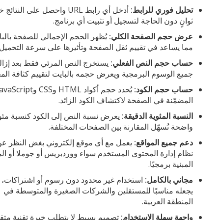
تحليل فوري للرابط:
أدخل أي رابط URL واحصل على النتائج
ثوانٍ دون الحاجة لتسجيل أو تثبيت أي برنامج.
عرض حجم الصفحة الكلي:
يُظهر الحجم الإجمالي للصفحة بالبا
مما يساعد في تقييم ثقل الصفحة وتأثيرها على سرعة التحميل.
حساب حجم النص الفعلي:
يستخرج النص المرئي فقط بعد إزال
جميع الوسوم البرمجية ويعرض حجمه بالبايت لتقييم كثافة الم
حساب حجم الكود:
يُحدد حجم أكواد HTML وCSS وaScript
المضمّنة في الصفحة لاكتشاف الكود الزائد.
النسبة المئوية الدقيقة:
يعرض نسبة النص إلى الكود كنسبة مئو
واضحة تُسهّل المقارنة بين الصفحات المختلفة.
دعم جميع المواقع:
يعمل مع أي موقع إلكتروني بغض النظر ع
نظام إدارة المحتوى المستخدم سواء ووردبريس أو جوملا أو الم
المبنية برمجيًا.
مجاني بالكامل:
استخدام غير محدود دون رسوم أو اشتراكات، 
يجعله مناسبًا للمستقلين والشركات الصغيرة والمتوسطة في
المنطقة العربية.
واجهة سهلة الاستخدام:
تصميم بسيط لا يتطلب خبرة تقنية متق