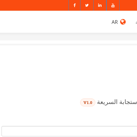
AR
استجابة السريعة
V1.0