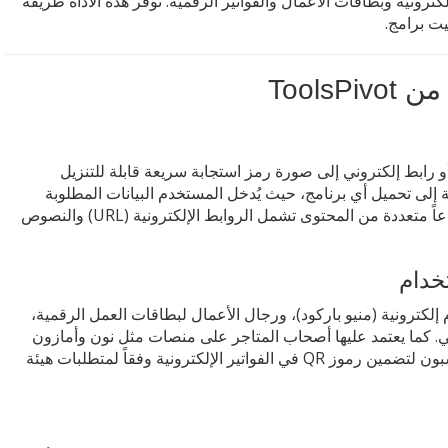
 رموز QR لقوائم الطعام الإلكترونية وبطاقات الأعمال والفواتير الرقمية. توفر هذه الأداة طريقة
يت برامج.
ّل أي محتوى نصي أو رابط إلكتروني إلى صورة رمز استجابة سريعة قابلة للتنزيل
 إلى تحميل أي برنامج، حيث يُدخل المستخدم البيانات المطلوبة
وتُنشئ الأداة الرمز خلال ثوانٍ معدودة. يدعم المولد أنواعاً متعددة من المحتوى تشمل الروابط الإلكترونية (URL) والنصوص
خدام
لكترونية (منيو باركود)، ورجال الأعمال لبطاقات العمل الرقمية،
ي. كما يعتمد عليها أصحاب المتاجر على منصات مثل نون وأمازون
لتسهيل وصول العملاء إلى صفحات المنتجات، والمحاسبون لتضمين رموز QR في الفواتير الإلكترونية وفقاً لمتطلبات هيئة