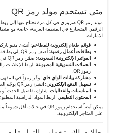
متى تستخدم مولد رمز QR
مولد رمز QR ضروري في كل مرة تحتاج فيها إلى 
الرقمي المتسارع في المنطقة العربية، خاصة مع متطلبا
الإمارات.
قوائم طعام إلكترونية للمطاعم:
أنشئ منيو باركود
بطاقات أعمال رقمية:
أضف رمز QR إلى بطاقة عملك ليتمكن الآخرون من حفظ بياناتك بمسحة واحدة.
الفواتير الإلكترونية السعودية:
ضمّن رمز QR في فواتيرك وفقاً لمتطلبات هيئة الزكاة والضريبة والجمارك (ZATCA).
الحملات التسويقية المطبوعة:
اربط الإعلانات و
رموز QR.
مشاركة بيانات الواي فاي:
وفّر رمزاً في المقهى أ
تسهيل الدفع الإلكتروني:
أنشئ رمز QR يوجّه العملاء إلى بوابة الدفع أو تطبيقات مثل STC Pay وApple Pay.
المناسبات والفعاليات:
شارك تفاصيل الحدث أو رابط التسجيل عب
المحتوى التعليمي:
اربط المواد الدراسية المطبوع
يمكن أيضاً استخدام رموز QR في حالات أقل شيوعاً مثل تتبع الأصول في المستودعات أو ربط
على المتاجر الإلكترونية.
حالات الاستخدام والتطبيقات