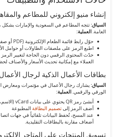
إنشاء منيو إلكتروني للمطاعم والمقاه
السياق:
تتجه المطاعم في السعودية والإمارات بشكل متزا
العامة.
العملية:
حوّل رابط قائمة الطعام الإلكترونية (PDF أو صفحة ويب) إلى رمز QR
اطبع الرمز على ملصقات الطاولات أو حوامل الأ
حدّث المحتوى الرقمي دون الحاجة لتغيير الرمز
العملاء مع إمكانية تحديث الأسعار والأصناف لحظيا
بطاقات الأعمال الذكية لرجال الأعمال
السياق:
الورقي والرقمي.
العملية:
أنشئ رمز QR يحتوي على بيانات vCard (الاسم، الهاتف، البريد، الموقع)
أضف الرمز إلى
تصميم البطاقة
المطبوعة
عند المسح، تُحفظ البيانات تلقائياً في جهات اتص
أضعاف مقارنة بالبطاقات التقليدية.
تسويق المنتجات على المتاجر الإلكترون