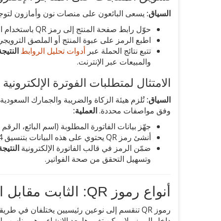
السياق:
يسعى البائعون على منصات نون وأمازون لتوجيه
حوّل رابط صفحة المنتج إلى رمز QR باستخدام المولد
اطبع الرمز على عبوة المنتج أو الملصق الترويجي
تتبع نتائج الحملة عبر
أدوات تحليل الروابط
النتيجة
والمبيعات عبر الإنترنت.
الامتثال لمتطلبات الفوترة الإلكترونية
السياق:
وفق مواصفات محددة.
العملية:
جهّز بيانات الفاتورة المطلوبة (اسم البائع، الرقم
أنشئ رمز QR يحتوي على هذه البيانات بتنسيق Base64
ضمّن الرمز في قالب الفاتورة الإلكترونية
النتيجة
وتسهيل التحقق من صحة الفواتير.
أنواع رموز QR: الثابت مقابل الديناميكي
داخل الرمز ولا يمكن تغييرها بعد الإنشاء، وهو مناسب ل