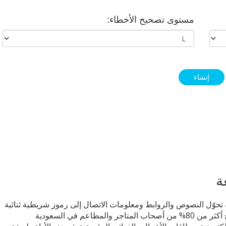
مستوى تصحيح الأخطاء:
ة
لسريعة (QR Code) هو أداة رقمية تحوّل النصوص والروابط ومعلومات الاتصال إلى رموز شريطية ثنائية
الأبعاد قابلة للمسح الضوئي بكاميرا الهاتف الذكي. يحتاج أكثر من 80% من أصحاب المتاجر والمطاعم في السعودية