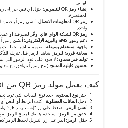
الهاتف.
إنشاء رمز QR للنصوص:
حوّل أي نص حر إلى رمز
المختصرة.
رمز QR لمعلومات الاتصال:
أنشئ رمزاً يتضمن ال
واحدة.
رمز QR لشبكة الواي فاي:
وفّر لضيوفك أو عملائ
دعم رموز SMS والبريد الإلكتروني:
أنشئ رموزاً تف
واجهة استخدام بسيطة:
تصميم مباشر بخطوات واض
معاينة فورية للرمز:
شاهد الرمز قبل تنزيله للتأكد
توليد غير محدود:
لا قيود على عدد الرموز التي يمك
تحسين قابلية المسح:
يُنتج رموزاً تتوافق مع معايير ISO/IEC 18004 لضمان قراءتها من جميع تطبيقات المسح ا
كيف يعمل مولد رمز QR من ToolsPivot
اختر نوع المحتوى:
حدد نوع البيانات التي تريد تح
أدخل البيانات المطلوبة:
اكتب الرابط أو النص أو
أنشئ الرمز:
اضغط على زر "إنشاء رمز QR" وانتظر ظهور الرمز خلال ثوانٍ معدودة.
تحقق من الرمز:
استخدم هاتفك لمسح الرمز ضوئيا
حمّل الرمز:
انقر على زر التنزيل لحفظ الرمز كصورة PNG على 