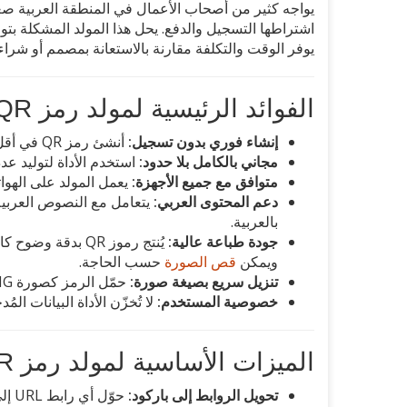
يوفر الوقت والتكلفة مقارنة بالاستعانة بمصمم أو شرا
الفوائد الرئيسية لمولد رمز QR
إنشاء فوري بدون تسجيل:
أنشئ رمز QR في أقل من 10 ثوانٍ دون الحاجة لإنشاء حساب أو تقديم بيانات شخصية.
مجاني بالكامل بلا حدود:
استخدم الأداة لتوليد عدد غير محدود من رموز 
متوافق مع جميع الأجهزة:
يعمل المولد على الهوات
دعم المحتوى العربي:
يتعامل مع النصوص العربية
بالعربية.
جودة طباعة عالية:
يُنتج رموز QR بد
ويمكن
قص الصورة
حسب الحاجة.
تنزيل سريع بصيغة صورة:
حمّل الرمز كصورة PNG جاهزة للاستخدام في
خصوصية المستخدم:
لا تُخزّن الأداة البيانات 
الميزات الأساسية لمولد رمز QR
تحويل الروابط إلى باركود: