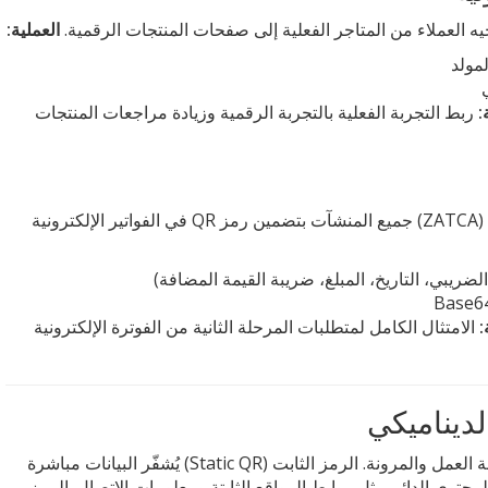
 العملاء من المتاجر الفعلية إلى صفحات المنتجات الرقمية.
العملية:
:
ربط التجربة الفعلية بالتجربة الرقمية وزيادة مراجعات المنتجات
تُلزم هيئة الزكاة والضريبة والجمارك السعودية (ZATCA) جميع المنشآت بتضمين رمز QR في الفواتير الإلكترونية
 الضريبي، التاريخ، المبلغ، ضريبة القيمة المضافة)
:
الامتثال الكامل لمتطلبات المرحلة الثانية من الفوترة الإلكترونية
رموز QR تنقسم إلى نوعين رئيسيين يختلفان في طريقة العمل والمرونة. الرمز الثابت (Static QR) يُشفّر البيانات مباشرة
لمحتوى الدائم مثل روابط المواقع الثابتة ومعلومات الاتصال. الرمز