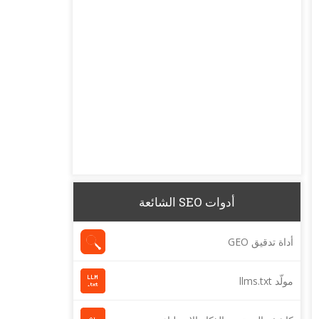
أدوات SEO الشائعة
أداة تدقيق GEO
مولّد llms.txt