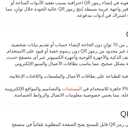
يواجه كثير من أصحاب الأعمال في المنطقة العربية صعوبة في إنشاء رموز QR احترافية بسبب تعقيد الأدوات المتاحة أو
اشتراطها التسجيل والدفع. يحل هذا المولد المشكلة بتوفير واجهة عربية بسيطة تُنتج رموز QR عالية الجودة خلال ثوانٍ، مما
ء اشتراك في أدوات مدفوعة.
QR دون رسوم خفية أو قيود على الاستخدام.
ف الذكية والأجهزة اللوحية وأجهزة الكمبيوتر عبر أي متصفح حديث.
 بشكل صحيح، مما يناسب بطاقات الأعمال والمنيو الإلكتروني
قة وضوح كافية للطباعة على بطاقات الأعمال والملصقات واللافتات الإعلانية،
المستندات
والتصاميم والمواقع الإلكترونية.
المُدخلة، مما يحمي خصوصية معلومات الاتصال والروابط الحساسة.
حوّل أي رابط URL إلى رمز QR قابل للمسح يفتح الصفحة المطلوبة تلقائياً في متصفح