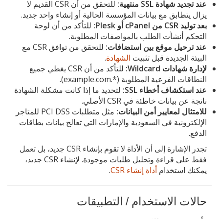
عند تجديد شهادة SSL منتهية:
للتحقق من أن CSR القديم لا
يزال يتطابق مع بيانات المؤسسة الحالية أو إنشاء واحد جديد.
بعد توليد CSR من cPanel أو Plesk:
للتأكد من أن لوحة
التحكم أنشأت الطلب بالمواصفات المطلوبة.
عند ترحيل موقع بين استضافات:
للتحقق من توافق CSR مع
البيئة الجديدة قبل تثبيت
الشهادة
.
لإدارة شهادات Wildcard:
للتأكد من أن CSR يغطي جميع
النطاقات الفرعية المطلوبة (*.example.com).
عند استكشاف أخطاء SSL:
لتحديد ما إذا كانت مشكلة الشهادة
ناتجة عن بيانات خاطئة في CSR الأصلي.
للامتثال لمعايير أمن البيانات:
مثل متطلبات PCI DSS للمتاجر
الإلكترونية في السعودية والإمارات التي تعالج بيانات بطاقات
الدفع.
تجدر الإشارة إلى أن الأداة لا تقوم بإنشاء CSR جديد، بل تعمل
فقط على قراءة وتحليل طلبات موجودة. لإنشاء CSR جديد،
يمكنك استخدام
أداة إنشاء CSR
.
حالات الاستخدام / التطبيقات