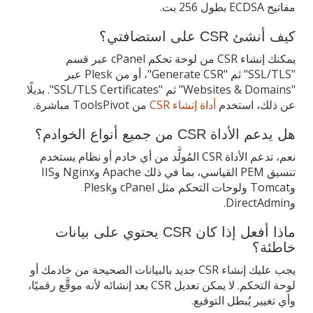
مفاتيح ECDSA بطول 256 بت.
كيف أنشئ CSR على استضافتي؟
يمكنك إنشاء CSR من لوحة تحكم cPanel عبر قسم
"SSL/TLS" ثم "Generate CSR"، أو من Plesk عبر
"Websites & Domains" ثم "SSL/TLS Certificates". بديلًا
عن ذلك، استخدم
أداة إنشاء CSR
من ToolsPivot مباشرة.
هل يدعم الأداة CSR من جميع أنواع الخوادم؟
نعم، تدعم الأداة CSR المُولَّد من أي خادم أو نظام يستخدم
تنسيق PEM القياسي، بما في ذلك Apache وNginx وIIS
وTomcat ولوحات التحكم مثل cPanel وPlesk
وDirectAdmin.
ماذا أفعل إذا كان CSR يحتوي على بيانات
خاطئة؟
يجب عليك إنشاء CSR جديد بالبيانات الصحيحة من خادمك أو
لوحة التحكم. لا يمكن تعديل CSR بعد إنشائه لأنه موقَّع رقميًا،
وأي تغيير يُبطل التوقيع.