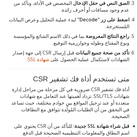
الصق النص في حقل الإدخال
المخصص في الأداة، وتأكد من
عدم وجود مسافات أو أحرف زائدة.
اضغط على زر "Decode"
لبدء عملية التحليل وعرض البيانات
المُستخرجة.
راجع النتائج المعروضة
بما في ذلك الاسم الشائع والمؤسسة
ونوع المفتاح وطوله وخوارزمية التوقيع.
تأكد من صحة جميع البيانات
قبل إرسال CSR إلى جهة إصدار
الشهادات لاستكمال عملية الحصول على
شهادة SSL
.
متى تستخدم أداة فك تشفير CSR
أداة فك تشفير CSR ضرورية في كل مرحلة من مراحل إدارة
شهادات SSL/TLS. تزداد أهميتها عند التعامل مع شهادات
متعددة أو عند ترحيل المواقع بين خوادم مختلفة، حيث تساعد
في التحقق من أن الطلبات المُولَّدة تتوافق مع النطاقات
الصحيحة.
قبل شراء شهادة SSL جديدة:
للتأكد من أن CSR يحتوي على
اسم النطاق والمعلومات التنظيمية الصحيحة قبل الدفع.