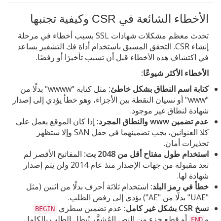
الأخطاء الشائعة في CSR وكيفية تجنبها
تحدث معظم مشكلات شهادات SSL بسبب أخطاء في مرحلة
إنشاء CSR. التحقق المسبق باستخدام أداة فك التشفير يساعد
في اكتشاف هذه الأخطاء قبل أن تسبب تأخيرًا أو رفضًا.
الأخطاء الأكثر شيوعًا:
كتابة اسم النطاق بشكل خاطئ:
مثل كتابة "wwww" بدلًا من
"www" أو نسيان النقطة بين الأجزاء، وهو خطأ يؤدي إلى إصدار
شهادة لنطاق غير موجود.
عدم تضمين www والنطاق المجرد:
إذا كان الموقع يعمل على
كلا العنوانين، يجب تضمينهما في حقل SAN وإلا ستظهر
تحذيرات أمان.
استخدام طول مفتاح أقل من 2048 بت:
المفاتيح الأقصر لم
تعد مقبولة من جهات الإصدار منذ عام 2014 ولن يتم إصدار
شهادة لها.
خطأ في رمز البلد:
استخدام ثلاثة أحرف بدلًا من اثنين (مثل
"UAE" بدلًا من "AE") يؤدي إلى رفض الطلب.
نسخ CSR بشكل غير كامل:
عدم تضمين سطري
BEGIN
و
أو قطع جزء من النص المُشفَّر يُبطل الطلب بالكامل.
END