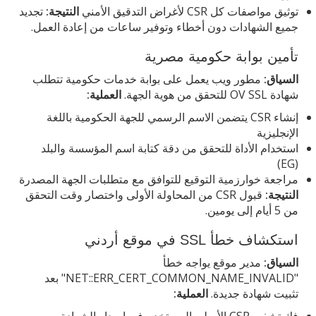
توثيق مواصفات كل CSR لأغراض التدقيق الأمني
النتيجة:
تجديد
جميع الشهادات دون أخطاء وتوفير ساعات من إعادة العمل.
تأمين بوابة حكومية مصرية
السياق:
مطور ويب يعمل على بوابة خدمات حكومية تتطلب
شهادة OV SSL للتحقق من هوية الجهة.
العملية:
إنشاء CSR يتضمن الاسم الرسمي للجهة الحكومية باللغة
الإنجليزية
استخدام الأداة للتحقق من دقة كتابة اسم المؤسسة والبلد
(EG)
مراجعة خوارزمية التوقيع للتوافق مع متطلبات الجهة المصدرة
النتيجة:
قبول CSR من المحاولة الأولى واختصار وقت التحقق
من 5 أيام إلى يومين.
استكشاف خطأ SSL في موقع أردني
السياق:
مدير موقع يواجه خطأ
"NET::ERR_CERT_COMMON_NAME_INVALID" بعد
تثبيت شهادة جديدة.
العملية:
فك تشفير CSR الأصلي المستخدم في إصدار الشهادة