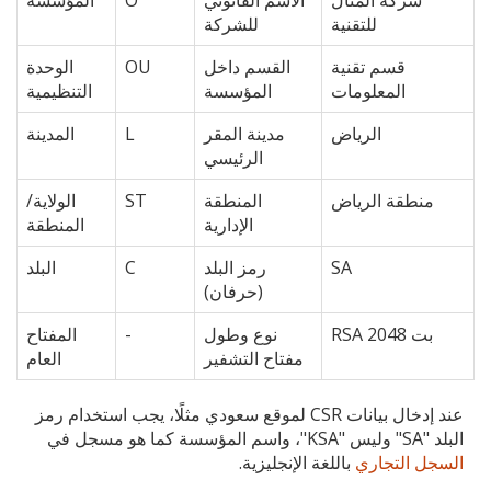
للتقنية
للشركة
قسم تقنية
القسم داخل
OU
الوحدة
المعلومات
المؤسسة
التنظيمية
الرياض
مدينة المقر
L
المدينة
الرئيسي
منطقة الرياض
المنطقة
ST
الولاية/
الإدارية
المنطقة
SA
رمز البلد
C
البلد
(حرفان)
RSA 2048 بت
نوع وطول
-
المفتاح
مفتاح التشفير
العام
عند إدخال بيانات CSR لموقع سعودي مثلًا، يجب استخدام رمز
البلد "SA" وليس "KSA"، واسم المؤسسة كما هو مسجل في
السجل التجاري
باللغة الإنجليزية.