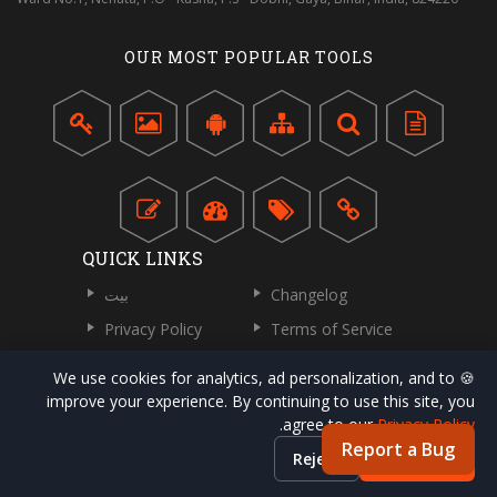
OUR MOST POPULAR TOOLS
QUICK LINKS
Changelog
بيت
Privacy Policy
Terms of Service
اتصل بنا
اكتب لنا
🍪 We use cookies for analytics, ad personalization, and to
معلومات عنا
improve your experience. By continuing to use this site, you
.
agree to our
Privacy Policy
Report a Bug
Reject
Accept all