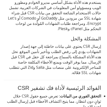
يستخدم هذه الأداة بشكل أساسي مديرو الخوادم ومطورو
الويب ومسؤولو أمن المعلومات في الشركات العربية. تشمل
حالات الاستخدام الشائعة التحقق من بيانات CSR قبل شراء
شهادة SSL من مزودين مثل GoDaddy أو Comodo أو Let's
Encrypt، ومراجعة طلبات الشهادات المُولَّدة من لوحات
التحكم مثل cPanel وPlesk.
المشكلة والحل
إرسال CSR يحتوي على بيانات خاطئة إلى جهة إصدار
الشهادات يؤدي إلى رفض الطلب وتأخير تأمين الموقع. تحل
هذه الأداة المشكلة بالسماح بمراجعة كل حقل في CSR قبل
الإرسال، مما يوفر الوقت ويمنع الأخطاء المكلفة خاصة
للمتاجر الإلكترونية على منصات مثل Salla وZid التي تتطلب
شهادات SSL فعّالة.
الفوائد الرئيسية لأداة فك تشفير CSR
التحقق الفوري من البيانات:
تعرض جميع حقول CSR خلال
ثوانٍ دون انتظار، مما يتيح اكتشاف الأخطاء قبل إرسال الطلب
لجهة الإصدار.