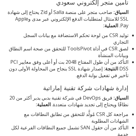
تأمين متجر إلكتروني سعودي
السياق:
صاحب متجر على منصة Salla أو Zid يحتاج إلى شهادة
SSL للامتثال لمتطلبات الدفع الإلكتروني عبر مدى وApple
Pay.
العملية:
توليد CSR من لوحة تحكم الاستضافة مع بيانات السجل
التجاري
لصق CSR في أداة ToolsPivot للتحقق من صحة اسم النطاق
وبيانات المنشأة
التأكد من أن طول المفتاح 2048 بت أو أعلى وفق معايير PCI
DSS
النتيجة:
إصدار شهادة SSL بنجاح من المحاولة الأولى دون
تأخير في تفعيل بوابة الدفع.
إدارة شهادات شركة تقنية إماراتية
السياق:
فريق DevOps في شركة تقنية بدبي يدير أكثر من 20
نطاقًا ويحتاج إلى تجديد شهادات متعددة.
العملية:
مراجعة كل CSR مُولَّد للتحقق من تطابق النطاقات مع
الشهادات المطلوبة
التأكد من أن حقول SAN تشمل جميع النطاقات الفرعية لكل
خدمة