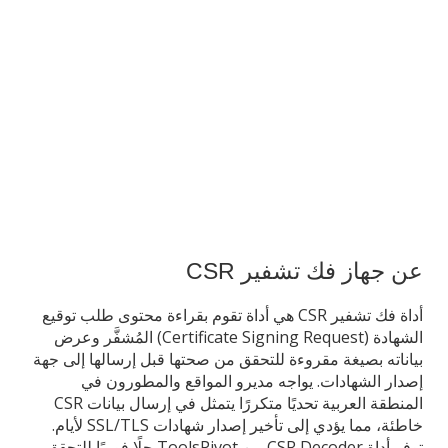
عن جهاز فك تشفير CSR
أداة فك تشفير CSR هي أداة تقوم بقراءة محتوى طلب توقيع
الشهادة (Certificate Signing Request) المُشفَّر وعرض
بياناته بصيغة مقروءة للتحقق من صحتها قبل إرسالها إلى جهة
إصدار الشهادات. يواجه مديرو المواقع والمطورون في
المنطقة العربية تحديًا متكررًا يتمثل في إرسال بيانات CSR
خاطئة، مما يؤدي إلى تأخير إصدار شهادات SSL/TLS لأيام.
توفر أداة CSR Decoder من ToolsPivot حلًا فوريًا للتحقق