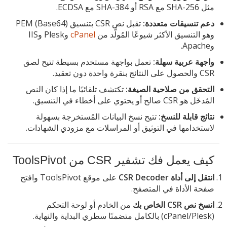
مثل SHA-256 مع RSA أو SHA-384 مع ECDSA.
دعم تنسيقات متعددة:
تقبل نص CSR بتنسيق PEM (Base64)
وهو التنسيق الأكثر شيوعًا المُولَّد من
cPanel
وPlesk وIIS
وApache.
واجهة عربية سهلة:
تعمل بواجهة مستخدم بسيطة تتيح لصق
CSR والحصول على النتائج بنقرة واحدة دون تعقيد.
التحقق من صلاحية الصيغة:
تكتشف تلقائيًا ما إذا كان النص
المُدخَل هو CSR صالح أو يحتوي على أخطاء في التنسيق.
نتائج قابلة للنسخ:
تتيح نسخ البيانات المُستخرجة بسهولة
لاستخدامها في التوثيق أو المراسلات مع مزودي الشهادات.
كيف يعمل فك تشفير CSR من ToolsPivot
انتقل إلى أداة CSR Decoder
على موقع ToolsPivot وافتح
صفحة الأداة في المتصفح.
انسخ نص CSR الخاص بك
من الخادم أو لوحة التحكم
(cPanel/Plesk) بالكامل متضمنًا سطري البداية والنهاية.