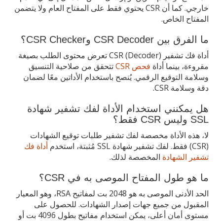
خارجي. كما أن CSR يحتوي فقط على المفتاح العام ولا يتضمن
المفتاح الخاص.
ما الفرق بين CSR Decoder وCSR Checker؟
أداة فك تشفير CSR (Decoder) تعرض محتوى الطلب بصيغة
مقروءة، بينما أداة
فحص CSR
تتحقق من صلاحية التنسيق
وسلامة التوقيع الرقمي. يُنصح باستخدام الأداتين معًا لضمان
دقة وسلامة CSR.
هل يمكنني استخدام الأداة لفك تشفير شهادة
SSL وليس CSR فقط؟
لا، هذه الأداة مخصصة لفك تشفير طلبات توقيع الشهادات
(CSR) فقط. لفك تشفير شهادة SSL مُثبتة، استخدم
أداة فك
تشفير الشهادة
المخصصة لذلك.
ما هو طول المفتاح الموصى به في CSR؟
الحد الأدنى الموصى به هو 2048 بت لمفاتيح RSA، وهو المعيار
المقبول من جميع جهات إصدار الشهادات. للحصول على
مستوى أمان أعلى، يمكن استخدام مفاتيح بطول 4096 بت أو