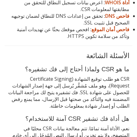
أداة WHOIS
:
اعرض بيانات تسجيل النطاق للتحقق من
مطابقتها لمعلومات CSR.
فاحص DNS
:
تحقق من إعدادات DNS للنطاق لضمان توجيهه
الصحيح قبل تثبيت SSL.
فاحص أمان الموقع
:
افحص موقعك بحثًا عن تهديدات أمنية
وتأكد من سلامة تكوين HTTPS.
الأسئلة الشائعة
ما هو CSR ولماذا أحتاج إلى فك تشفيره؟
CSR هو طلب توقيع الشهادة (Certificate Signing
Request)، وهو ملف مُشفَّر يُرسل إلى جهة إصدار الشهادات
للحصول على شهادة SSL. فك تشفيره يتيح لك مراجعة البيانات
المضمنة فيه والتأكد من صحتها قبل الإرسال، مما يمنع رفض
الطلب أو إصدار شهادة بمعلومات خاطئة.
هل أداة فك تشفير CSR آمنة للاستخدام؟
نعم، الأداة آمنة تمامًا. تتم معالجة بيانات CSR محليًا في
المتصفح، ولا يتم تخزين أو إرسال النص المُدخَل إلى أي خادم