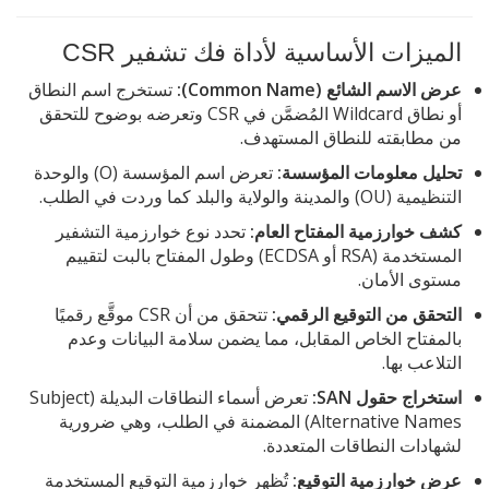
الميزات الأساسية لأداة فك تشفير CSR
عرض الاسم الشائع (Common Name):
تستخرج اسم النطاق
أو نطاق Wildcard المُضمَّن في CSR وتعرضه بوضوح للتحقق
من مطابقته للنطاق المستهدف.
تحليل معلومات المؤسسة:
تعرض اسم المؤسسة (O) والوحدة
التنظيمية (OU) والمدينة والولاية والبلد كما وردت في الطلب.
كشف خوارزمية المفتاح العام:
تحدد نوع خوارزمية التشفير
المستخدمة (RSA أو ECDSA) وطول المفتاح بالبت لتقييم
مستوى الأمان.
التحقق من التوقيع الرقمي:
تتحقق من أن CSR موقَّع رقميًا
بالمفتاح الخاص المقابل، مما يضمن سلامة البيانات وعدم
التلاعب بها.
استخراج حقول SAN:
تعرض أسماء النطاقات البديلة (Subject
Alternative Names) المضمنة في الطلب، وهي ضرورية
لشهادات النطاقات المتعددة.
عرض خوارزمية التوقيع:
تُظهر خوارزمية التوقيع المستخدمة