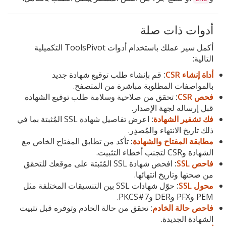
أدوات ذات صلة
أكمل سير عملك باستخدام أدوات ToolsPivot التكميلية
التالية:
أداة إنشاء CSR
:
قم بإنشاء طلب توقيع شهادة جديد
بالمواصفات المطلوبة مباشرة من المتصفح.
فحص CSR
:
تحقق من صلاحية وسلامة طلب توقيع الشهادة
قبل إرساله لجهة الإصدار.
فك تشفير الشهادة
:
اعرض تفاصيل شهادة SSL المُثبتة بما في
ذلك تاريخ الانتهاء والمُصدِر.
مطابقة المفتاح والشهادة
:
تأكد من تطابق المفتاح الخاص مع
الشهادة وCSR لتجنب أخطاء التثبيت.
فاحص SSL
:
افحص شهادة SSL المُثبتة على موقعك للتحقق
من صحتها وتاريخ انتهائها.
محول SSL
:
حوّل شهادات SSL بين التنسيقات المختلفة مثل
PEM وPFX وDER وPKCS#7.
فاحص حالة الخادم
:
تحقق من حالة الخادم وتوفره قبل تثبيت
الشهادة الجديدة.