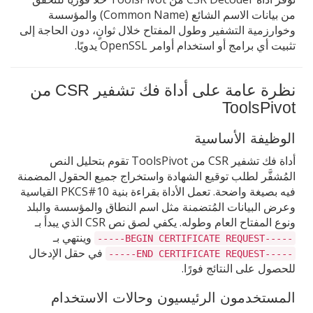
من بيانات الاسم الشائع (Common Name) والمؤسسة
وخوارزمية التشفير وطول المفتاح خلال ثوانٍ، دون الحاجة إلى
تثبيت أي برامج أو استخدام أوامر OpenSSL يدويًا.
نظرة عامة على أداة فك تشفير CSR من
ToolsPivot
الوظيفة الأساسية
أداة فك تشفير CSR من ToolsPivot تقوم بتحليل النص
المُشفَّر لطلب توقيع الشهادة واستخراج جميع الحقول المضمنة
فيه بصيغة واضحة. تعمل الأداة بقراءة بنية PKCS#10 القياسية
وعرض البيانات المُتضمنة مثل اسم النطاق والمؤسسة والبلد
ونوع المفتاح العام وطوله. يكفي لصق نص CSR الذي يبدأ بـ
وينتهي بـ
-----BEGIN CERTIFICATE REQUEST-----
في حقل الإدخال
-----END CERTIFICATE REQUEST-----
للحصول على النتائج فورًا.
المستخدمون الرئيسيون وحالات الاستخدام