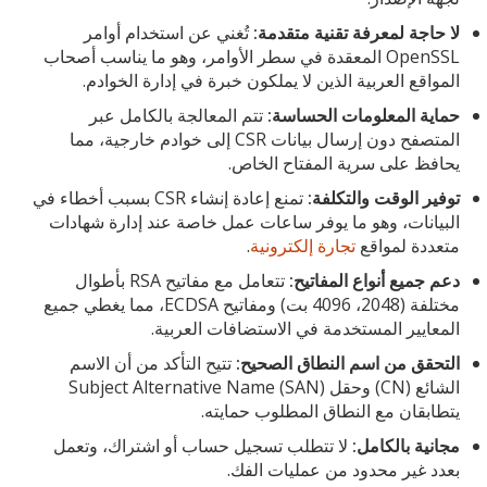
لا حاجة لمعرفة تقنية متقدمة:
تُغني عن استخدام أوامر
OpenSSL المعقدة في سطر الأوامر، وهو ما يناسب أصحاب
المواقع العربية الذين لا يملكون خبرة في إدارة الخوادم.
حماية المعلومات الحساسة:
تتم المعالجة بالكامل عبر
المتصفح دون إرسال بيانات CSR إلى خوادم خارجية، مما
يحافظ على سرية المفتاح الخاص.
توفير الوقت والتكلفة:
تمنع إعادة إنشاء CSR بسبب أخطاء في
البيانات، وهو ما يوفر ساعات عمل خاصة عند إدارة شهادات
متعددة لمواقع
تجارة إلكترونية
.
دعم جميع أنواع المفاتيح:
تتعامل مع مفاتيح RSA بأطوال
مختلفة (2048، 4096 بت) ومفاتيح ECDSA، مما يغطي جميع
المعايير المستخدمة في الاستضافات العربية.
التحقق من اسم النطاق الصحيح:
تتيح التأكد من أن الاسم
الشائع (CN) وحقل Subject Alternative Name (SAN)
يتطابقان مع النطاق المطلوب حمايته.
مجانية بالكامل:
لا تتطلب تسجيل حساب أو اشتراك، وتعمل
بعدد غير محدود من عمليات الفك.