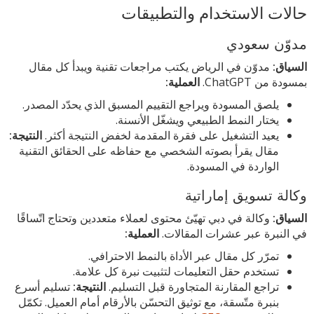
حالات الاستخدام والتطبيقات
مدوّن سعودي
السياق:
مدوّن في الرياض يكتب مراجعات تقنية ويبدأ كل مقال
بمسودة من ChatGPT.
العملية:
يلصق المسودة ويراجع التقييم المسبق الذي يحدّد المصدر.
يختار النمط الطبيعي ويشغّل الأنسنة.
يعيد التشغيل على فقرة المقدمة لخفض النتيجة أكثر.
النتيجة:
مقال يقرأ بصوته الشخصي مع حفاظه على الحقائق التقنية
الواردة في المسودة.
وكالة تسويق إماراتية
السياق:
وكالة في دبي تهيّئ محتوى لعملاء متعددين وتحتاج اتّساقًا
في النبرة عبر عشرات المقالات.
العملية:
تمرّر كل مقال عبر الأداة بالنمط الاحترافي.
تستخدم حقل التعليمات لتثبيت نبرة كل علامة.
تراجع المقارنة المتجاورة قبل التسليم.
النتيجة:
تسليم أسرع
بنبرة متّسقة، مع توثيق التحسّن بالأرقام أمام العميل. تكمّل