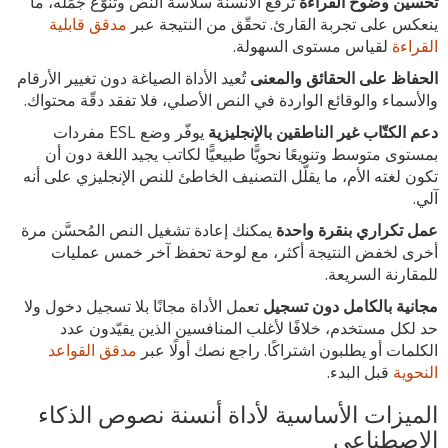
تحسين وضوح القراءة
ترفع الأنسنة سلاسة النص وتنوّع جُمَله، ما
ينعكس على تجربة القارئ. تحقّق من النتيجة عبر
مدقق قابلية
القراءة
لقياس مستوى السهولة.
الحفاظ على الحقائق والمعنى
تُعيد الأداة الصياغة دون تغيير الأرقام
والأسماء والوقائع الواردة في النص الأصلي، فلا تفقد دقّة محتواك.
دعم الكتّاب غير الناطقين بالإنجليزية
يوفّر وضع ESL مفردات
بمستوى متوسط وتنويعًا نحويًّا طبيعيًّا لكاتب يجيد اللغة دون أن
تكون لغته الأم، ما يقلّل التصنيف الخاطئ للنص الإنجليزي على أنه
آلي.
عمل تكراري بنقرة واحدة
يمكنك إعادة تشغيل النص المُحسَّن مرة
أخرى لخفض النتيجة أكثر، مع لوحة تحفظ آخر خمس عمليات
للمقارنة السريعة.
مجانية بالكامل دون تسجيل
تعمل الأداة مجانًا بلا تسجيل دخول ولا
حد لكل مستخدم، خلافًا لأغلب المنافسين الذين يقيّدون عدد
الكلمات أو يطلبون اشتراكًا. راجع نصك أولًا عبر
مدقق القواعد
النحوية
قبل البدء.
الميزات الأساسية لأداة أنسنة نصوص الذكاء
الاصطناعي