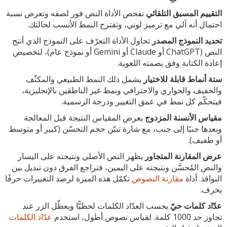
التقييم المسبق التلقائي
تفحص الأداة النص فور لصقه وتعرض نسبة
احتمال أنه آلي مع ترميز لوني، وتقترح النمط الأنسب لحالتك.
تحديد النموذج المصدر
تحاول الأداة التعرّف على النموذج الذي أنتج
النص (ChatGPT أو Claude أو Gemini أو نموذج عام)، لتخصيص
إعادة الكتابة وفق بصمته اللغوية.
ستة أنماط قابلة للاختيار
يشمل ذلك النمط الطبيعي والمكثّف
والخفيف والحواري والاحترافي ونمط غير الناطقين بالإنجليزية،
فيتحكّم كل نمط في عمق التغيير ودرجة الرسمية.
مقياس الأنسنة المزدوج
يعرض المقياس النتيجة قبل المعالجة
وبعدها جنبًا إلى جنب، مع شارة تبيّن حجم التحسّن (كبير أو متوسط
أو طفيف).
عرض المقارنة المتجاور
يظهر النص الأصلي ونتيجته على اليسار
والنص المُحسَّن ونتيجته على اليمين، فتراجع الفرق دون تبديل بين
النوافذ. أداة
مقارنة النصوص
تكمّل هذه الميزة لرصد التغييرات حرفًا
بحرف.
عدّاد كلمات حيّ
يحسب العدّاد الكلمات لحظيًّا ويعطّل الزر عند
تجاوز حد 1000 كلمة. لقياس نصوص أطول، استخدم
عدّاد الكلمات