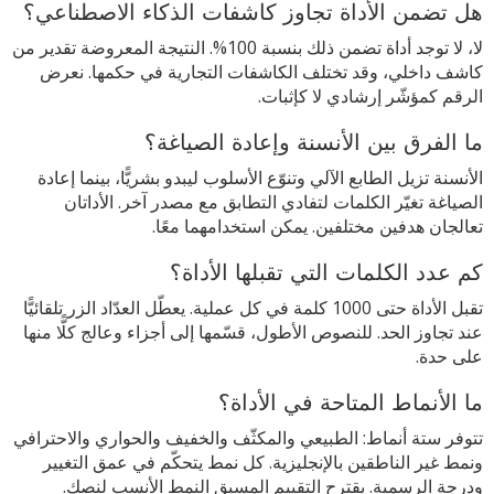
هل تضمن الأداة تجاوز كاشفات الذكاء الاصطناعي؟
لا، لا توجد أداة تضمن ذلك بنسبة 100%. النتيجة المعروضة تقدير من
كاشف داخلي، وقد تختلف الكاشفات التجارية في حكمها. نعرض
الرقم كمؤشّر إرشادي لا كإثبات.
ما الفرق بين الأنسنة وإعادة الصياغة؟
الأنسنة تزيل الطابع الآلي وتنوّع الأسلوب ليبدو بشريًّا، بينما إعادة
الصياغة تغيّر الكلمات لتفادي التطابق مع مصدر آخر. الأداتان
تعالجان هدفين مختلفين. يمكن استخدامهما معًا.
كم عدد الكلمات التي تقبلها الأداة؟
تقبل الأداة حتى 1000 كلمة في كل عملية. يعطّل العدّاد الزر تلقائيًّا
عند تجاوز الحد. للنصوص الأطول، قسّمها إلى أجزاء وعالج كلًّا منها
على حدة.
ما الأنماط المتاحة في الأداة؟
تتوفر ستة أنماط: الطبيعي والمكثّف والخفيف والحواري والاحترافي
ونمط غير الناطقين بالإنجليزية. كل نمط يتحكّم في عمق التغيير
ودرجة الرسمية. يقترح التقييم المسبق النمط الأنسب لنصك.