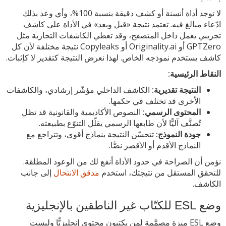
لا توجد أداة أنسنة أو كشف دقيقة بنسبة 100%، وأي وعد بذلك
ادّعاء مبالغ فيه. تعتمد نتيجة «قبل وبعد» في الأداة على كاشف
تجريبي يعمل داخل المتصفح، وقد تعطي الكاشفات التجارية مثل
GPTZero أو Originality.ai أو Copyleaks نتيجة مختلفة لأن كل
كاشف يستخدم نموذجه الخاص. لهذا نعرض النتيجة كتقدير لا كإثبات.
النقاط الرئيسية:
النتيجة تقديرية:
الكاشف الداخلي مؤشّر إرشادي، والكاشفات
الأخرى قد تختلف في حكمها.
المحتوى الرسمي:
النصوص الأكاديمية والقانونية قد تظل
تُصنَّف آليًّا لأن طابعها الرسمي يقلّل التنوّع بطبيعته.
جودة النموذج:
تتحسّن النتيجة بنماذج أقوى، وتتراجع مع
النماذج الأقدم أو الأقصر نصًّا.
نؤمن أن الصراحة في حدود الأداة أنفع لك من الوعود المطلقة.
للتحقق المستقل من نتيجتك، استخدم
مدقق الانتحال
إلى جانب
الكاشف.
وضع ESL للكتّاب غير الناطقين بالإنجليزية
وضع ESL ميزة مصمَّمة لمن يكتبون محتوى إنجليزيًّا وليست