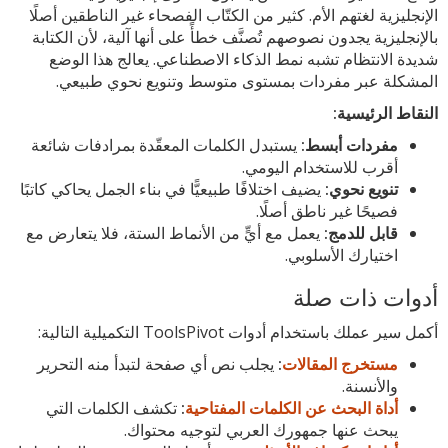
الإنجليزية لغتهم الأم. كثير من الكتّاب الفصحاء غير الناطقين أصلًا
بالإنجليزية يجدون نصوصهم تُصنَّف خطأً على أنها آلية، لأن الكتابة
شديدة الانتظام تشبه نمط الذكاء الاصطناعي. يعالج هذا الوضع
المشكلة عبر مفردات بمستوى متوسط وتنويع نحوي طبيعي.
النقاط الرئيسية:
مفردات أبسط:
يستبدل الكلمات المعقّدة بمرادفات شائعة
أقرب للاستخدام اليومي.
تنويع نحوي:
يضيف اختلافًا طبيعيًّا في بناء الجمل يحاكي كاتبًا
فصيحًا غير ناطق أصلًا.
قابل للدمج:
يعمل مع أيٍّ من الأنماط الستة، فلا يتعارض مع
اختيارك الأسلوبي.
أدوات ذات صلة
أكمل سير عملك باستخدام أدوات ToolsPivot التكميلية التالية:
مستخرج المقالات
:
يجلب نص أي صفحة لتبدأ منه التحرير
والأنسنة.
أداة البحث عن الكلمات المفتاحية
:
تكشف الكلمات التي
يبحث عنها جمهورك العربي لتوجيه محتواك.