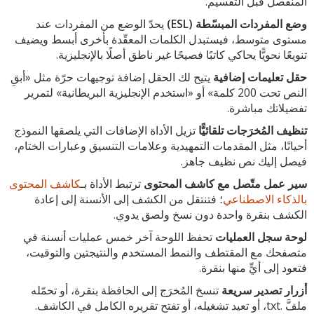
المنفصل قبل التقسيم.
وضع المفردات المبسّطة (ESL)
يحدّ الوضع من المفردات عند
مستوى متوسط، فيستبدل الكلمات المعقّدة بأخرى أبسط ويضيف
تنويعًا نحويًّا يحاكي كاتبًا فصيحًا غير ناطق أصلًا بالإنجليزية.
حقل تعليمات إضافية
يتيح لك الحقل إضافة توجيهات حرّة مثل «أبقِ
النص تحت 200 كلمة» أو «استخدم الإنجليزية البريطانية» لتمرير
تفضيلاتك مباشرة.
تنظيف المُخرَجات تلقائيًّا
تزيل الأداة الإضافات التي يلصقها النموذج
أحيانًا، مثل المقدمات التمهيدية وعلامات التنسيق وعبارات الختام،
فيصل إليك نص نظيف جاهز.
سير عمل متّصل مع كاشف المحتوى
ترتبط الأداة بـ
كاشف المحتوى
بالذكاء الاصطناعي
؛ فتنتقل من الكشف إلى الأنسنة إلى إعادة
الكشف بنقرة واحدة دون نسخ ولصق يدوي.
لوحة سجل العمليات
تحفظ اللوحة آخر خمس عمليات أنسنة في
متصفحك مع المقتطف والنمط المستخدم والنتيجتين والتوقيت،
فتعود إلى أيٍّ منها بنقرة.
أزرار تصدير سريعة
تنسخ المُخرَج إلى الحافظة بنقرة، أو تحمّله
ملفَّ .txt، أو تعيد تشغيله، أو تفتح تقريره الكامل في الكاشف.