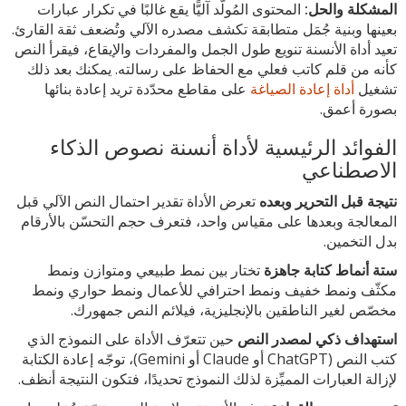
المشكلة والحل:
المحتوى المُولَّد آليًّا يقع غالبًا في تكرار عبارات
بعينها وبنية جُمَل متطابقة تكشف مصدره الآلي وتُضعف ثقة القارئ.
تعيد أداة الأنسنة تنويع طول الجمل والمفردات والإيقاع، فيقرأ النص
كأنه من قلم كاتب فعلي مع الحفاظ على رسالته. يمكنك بعد ذلك
تشغيل
أداة إعادة الصياغة
على مقاطع محدّدة تريد إعادة بنائها
بصورة أعمق.
الفوائد الرئيسية لأداة أنسنة نصوص الذكاء
الاصطناعي
نتيجة قبل التحرير وبعده
تعرض الأداة تقدير احتمال النص الآلي قبل
المعالجة وبعدها على مقياس واحد، فتعرف حجم التحسّن بالأرقام
بدل التخمين.
ستة أنماط كتابة جاهزة
تختار بين نمط طبيعي ومتوازن ونمط
مكثّف ونمط خفيف ونمط احترافي للأعمال ونمط حواري ونمط
مخصّص لغير الناطقين بالإنجليزية، فيلائم النص جمهورك.
استهداف ذكي لمصدر النص
حين تتعرّف الأداة على النموذج الذي
كتب النص (ChatGPT أو Claude أو Gemini)، توجّه إعادة الكتابة
لإزالة العبارات المميِّزة لذلك النموذج تحديدًا، فتكون النتيجة أنظف.