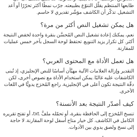
طابعها المنتظم يقلّل التنوّع بطبيعته. جرّب نمطًا أكثر تحرّرًا أو أعد
التشغيل. تذكّر أن الكاشف مؤشّر تقديري لا حاسم.
هل يمكن تشغيل النص أكثر من مرة؟
نعم، يمكنك إعادة تشغيل النص المُحسَّن بنقرة واحدة لخفض النتيجة
أكثر. كل تكرار يزيد التنويع. تحتفظ لوحة السجل بآخر خمس عمليات
للمقارنة.
هل تعمل الأداة مع المحتوى العربي؟
التقدير وإزالة العلامات الآلية مهيَّآن أساسًا للنص الإنجليزي، إذ تُبنى
الكاشفات عليه غالبًا. يمكن استخدام الأداة مع نصوص أخرى، لكن
دقّة النتيجة تكون أعلى في الإنجليزية. راجع المُخرَج يدويًّا في اللغات
الأخرى.
كيف أصدّر النتيجة بعد الأنسنة؟
تنسخ المُخرَج إلى الحافظة بنقرة، أو تحمّله ملفَّ .txt، أو تفتح تقريره
الكامل في الكاشف. كل خيار متاح أسفل لوحة المقارنة. لا حاجة
إلى نسخ ولصق يدوي بين الأدوات.