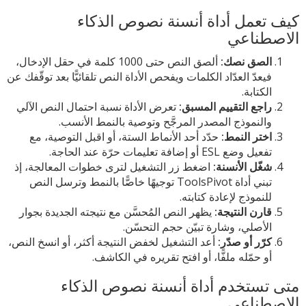
كيف تعمل أداة أنسنة نصوص الذكاء
الاصطناعي
الصق نصك:
ألصق النص حتى 1000 كلمة في حقل الإدخال،
فيعدّ العدّاد الكلمات ويفحص الأداة النص تلقائيًّا بعد توقّفك عن
الكتابة.
راجع التقييم المسبق:
تعرض الأداة نسبة احتمال النص الآلي
والنموذج المصدر المرجَّح وتوصية بالنمط الأنسب.
اختر النمط:
حدّد أحد الأنماط الستة، أو اقبل التوصية، مع
تفعيل وضع ESL أو إضافة تعليمات حرّة عند الحاجة.
شغّل الأنسنة:
اضغط زر التشغيل لترى خطوات المعالجة، إذ
تبني أداة ToolsPivot توجيهًا خاصًّا بالنمط وترسل النص
للنموذج لإعادة كتابته.
قارن النتيجة:
يظهر النص المُحسَّن مع نتيجته الجديدة بجوار
الأصلي، وشارة تبيّن حجم التحسّن.
كرّر أو صدّر:
أعد التشغيل لخفض النتيجة أكثر، أو انسخ النص،
أو حمّله ملفًّا، أو افتح تقريره في الكاشف.
متى تستخدم أداة أنسنة نصوص الذكاء
الاصطناعي