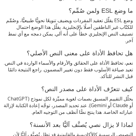
ما وضع ESL ولمن صُمِّم؟
وضع ESL يقلّل تعقيد المفردات ويضيف تنويعًا نحويًّا طبيعيًّا، وصُمِّم
للكتّاب غير الناطقين أصلًا بالإنجليزية. يقلّل هذا الوضع احتمال
تصنيف النص الإنجليزي خطأً على أنه آلي. يمكن دمجه مع أي نمط
آخر.
هل تحافظ الأداة على معنى النص الأصلي؟
نعم، تحافظ الأداة على الحقائق والأرقام والأسماء الواردة في النص.
تعيد صياغة الأسلوب فقط دون تغيير المضمون. راجع النتيجة دائمًا
قبل النشر للتأكد.
كيف تتعرّف الأداة على مصدر النص؟
يحلّل التقييم المسبق بصمات لغوية مميِّزة لكل نموذج (ChatGPT
أو Claude أو Gemini). عند تحديد المصدر، توجَّه إعادة الكتابة لإزالة
عباراته الخاصة. هذا ينتج نصًّا أنظف من التوجيه العام.
لماذا لا يزال نصي يُصنَّف آليًّا بعد الأنسنة؟
النصوص الرسمية كالأكاديمية والقانونية قد تظل تُصنَّف آليًّا لأن