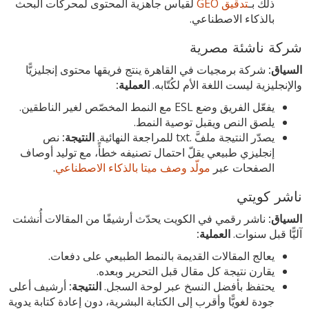
ذلك بـ
تدقيق GEO
لقياس جاهزية المحتوى لمحركات البحث
بالذكاء الاصطناعي.
شركة ناشئة مصرية
السياق:
شركة برمجيات في القاهرة ينتج فريقها محتوى إنجليزيًّا
والإنجليزية ليست اللغة الأم لكُتّابه.
العملية:
يفعّل الفريق وضع ESL مع النمط المخصّص لغير الناطقين.
يلصق النص ويقبل توصية النمط.
يصدّر النتيجة ملفَّ .txt للمراجعة النهائية.
النتيجة:
نص
إنجليزي طبيعي يقلّ احتمال تصنيفه خطأً، مع توليد أوصاف
الصفحات عبر
مولّد وصف ميتا بالذكاء الاصطناعي
.
ناشر كويتي
السياق:
ناشر رقمي في الكويت يحدّث أرشيفًا من المقالات أُنشئت
آليًّا قبل سنوات.
العملية:
يعالج المقالات القديمة بالنمط الطبيعي على دفعات.
يقارن نتيجة كل مقال قبل التحرير وبعده.
يحتفظ بأفضل النسخ عبر لوحة السجل.
النتيجة:
أرشيف أعلى
جودة لغويًّا وأقرب إلى الكتابة البشرية، دون إعادة كتابة يدوية