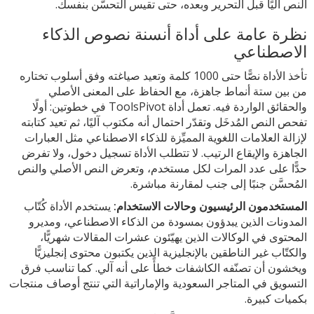
النص آليًا قبل التحرير وبعده، حتى تقيس التحسّن بنفسك.
نظرة عامة على أداة أنسنة نصوص الذكاء
الاصطناعي
تأخذ الأداة نصًّا حتى 1000 كلمة وتعيد صياغته وفق أسلوب تختاره
من بين ستة أنماط جاهزة، مع الحفاظ على المعنى الأصلي
والحقائق الواردة فيه. تعمل أداة ToolsPivot في خطوتين: أولًا
تفحص النص المُدخَل وتقدّر احتمال أنه مكتوب آليًا، ثم تعيد كتابته
لإزالة العلامات اللغوية المميِّزة للذكاء الاصطناعي مثل العبارات
الجاهزة والإيقاع الرتيب. لا تتطلب الأداة تسجيل دخول، ولا تفرض
حدًّا على عدد المرات لكل مستخدم، وتعرض النص الأصلي والنص
المُحسَّن جنبًا إلى جنب لمقارنة مباشرة.
المستخدمون الرئيسيون وحالات الاستخدام:
يستخدم الأداة كُتّاب
المدونات الذين يبدؤون بمسودة من الذكاء الاصطناعي، ومديرو
المحتوى في الوكالات الذين يهيّئون عشرات المقالات شهريًّا،
والكتّاب غير الناطقين بالإنجليزية الذين يكتبون محتوى إنجليزيًّا
ويخشون أن تصنّفه الكاشفات خطأً على أنه آلي. كما تناسب فرق
التسويق في المتاجر السعودية والإماراتية التي تنتج أوصاف منتجات
بكميات كبيرة.