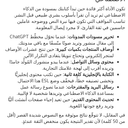
تكون الأداة أكثر فائدة حين تبدأ كتابتك بمسودة من الذكاء
الاصطناعي ثم تريد أن تقرأ بأسلوب بشري طبيعي قبل النشر.
تناسب المواقف التي تكون فيها نبرة النص ووضوحه عاملين
حاسمين في ثقة القارئ، لا مجرد إيصال المعلومة.
تحرير مسودات المدونات:
عندما تحوّل مخطّط ChatGPT
إلى مقال منشور وتريد صوتًا متّسقًا مع باقي مدونتك.
أوصاف المنتجات بكميات كبيرة:
حين تنتج عشرات الأوصاف
لمتجر إلكتروني وتحتاج تنويعًا يتفادى التكرار الآلي.
محتوى وسائل التواصل:
عندما يبدو منشورك المُولَّد جامدًا
وتريده أقرب إلى لهجة علامتك التجارية.
الكتابة بالإنجليزية كلغة ثانية:
حين تكتب محتوى إنجليزيًّا
وتخشى تصنيفه خطأً، فيخفّف وضع ESL هذا الاحتمال.
رسائل البريد والمقترحات:
عندما تصوغ رسالة عمل
بمساعدة الذكاء الاصطناعي وتريدها شخصية لا قالبية.
تحديث المحتوى القديم:
حين تعيد إحياء صفحات أُنشئت آليًّا
وتريد رفع جودتها اللغوية.
في المقابل، لا تتوقّع نتائج موثوقة مع النصوص شديدة القصر (أقل
من 50 كلمة) لأن تقدير النتيجة يكون منخفض الثقة عندئذٍ.