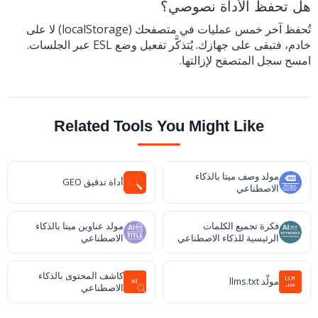
هل تحفظ الأداة نصوصي؟
تُحفظ آخر خمس عمليات في متصفحك (localStorage) لا على
خادم، فتبقى على جهازك. يُتذكَّر تفعيل وضع ESL عبر الجلسات.
امسح سجل المتصفح لإزالتها.
Related Tools You Might Like
مولد وصف ميتا بالذكاء
أداة تدقيق GEO
الاصطناعي
فكرة تجميع الكلمات
مولد عناوين ميتا بالذكاء
الرئيسية للذكاء الاصطناعي
الاصطناعي
كاشف المحتوى بالذكاء
مولّد llms.txt
الاصطناعي