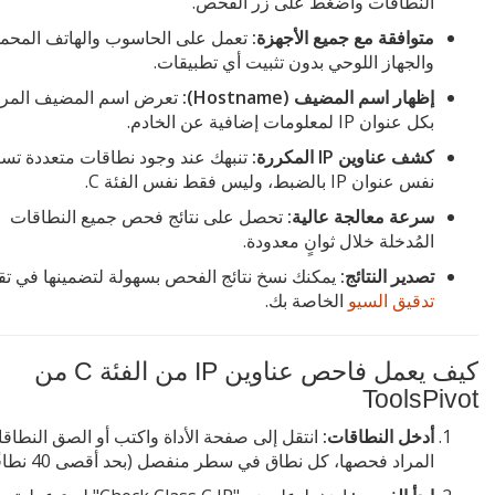
النطاقات واضغط على زر الفحص.
متوافقة مع جميع الأجهزة:
تعمل على الحاسوب والهاتف المحم
والجهاز اللوحي بدون تثبيت أي تطبيقات.
إظهار اسم المضيف (Hostname):
تعرض اسم المضيف المرت
بكل عنوان IP لمعلومات إضافية عن الخادم.
كشف عناوين IP المكررة:
تنبهك عند وجود نطاقات متعددة تس
نفس عنوان IP بالضبط، وليس فقط نفس الفئة C.
سرعة معالجة عالية:
تحصل على نتائج فحص جميع النطاقات
المُدخلة خلال ثوانٍ معدودة.
تصدير النتائج:
يمكنك نسخ نتائج الفحص بسهولة لتضمينها في تقا
تدقيق السيو
الخاصة بك.
كيف يعمل فاحص عناوين IP من الفئة C من
ToolsPivot
أدخل النطاقات:
انتقل إلى صفحة الأداة واكتب أو الصق النطاق
المراد فحصها، كل نطاق في سطر منفصل (بحد أقصى 40 نطاقًا).