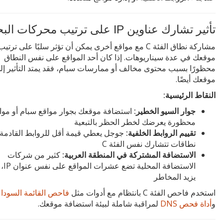
تأثير تشارك عناوين IP على ترتيب محركات البحث
مشاركة نطاق الفئة C مع مواقع أخرى يمكن أن تؤثر سلبًا على ترتيب
موقعك في عدة سيناريوهات. إذا كان أحد المواقع على نفس النطاق
محظورًا بسبب محتوى مخالف أو ممارسات سبام، فقد يمتد التأثير إل
موقعك أيضًا.
النقاط الرئيسية:
جوار السيو الخطير:
استضافة موقعك بجوار مواقع سبام أو موا
محظورة يعرضك لخطر الحظر بالتبعية
تقييم الروابط الخلفية:
جوجل يعطي قيمة أقل للروابط القادمة
نطاقات تتشارك نفس الفئة C
الاستضافة المشتركة في المنطقة العربية:
كثير من شركات
الاستضافة الم
يزيد المخاطر
استخدم فاحص الفئة C بانتظام مع أدوات مثل
فاحص القائمة السوداء
و
أداة فحص DNS
لمراقبة شاملة لبيئة استضافة موقعك.