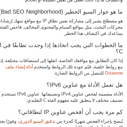
ما هو جوار السيو الخطير (Bad SEO Neighborhood)؟
هو مصطلح يشير إلى مشاركة نفس نطاق IP مع مواقع تنتهك إرش
يساعدك في اكتشاف هذا الخطر.
ما الخطوات التي يجب اتخاذها إذا وجدت تطابقًا في ال
C؟
إذا كان التطابق مع مواقعك الخاصة، انقلها إلى استضافات مختلفة. إذا
مع روابط خلفية، قيّم جودة تلك الروابط واستخدم
أداة إنشاء ملف
Disavow
للتنصل من الروابط الضارة.
هل تعمل الأداة مع عناوين IPv6؟
الأداة مصممة لفحص عناوين IPv4 وتصنيفاتها. ع
تصنيف مختلف لا ينطبق عليه مفهوم الفئة C التقليدي.
كم مرة يجب أن أفحص عناوين IP لنطاقاتي؟
يُنصح بإجراء الفحص شهريًا كجزء من
تدقيق السيو الدوري
، وفورًا بعد