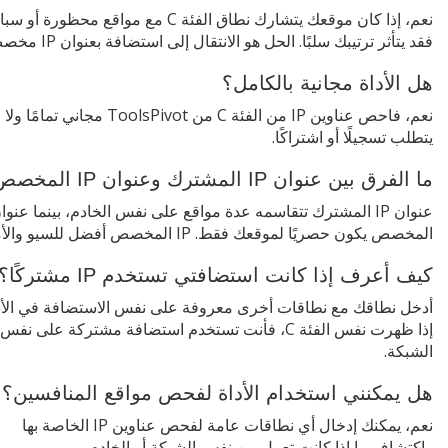
نعم، إذا كان موقعك يتشارك نطاق الفئة C مع مواقع محظورة أو 
فقد يتأثر ترتيبك سلبًا. الحل هو الانتقال إلى استضافة بعنوان IP مخصص.
هل الأداة مجانية بالكامل؟
نعم، فاحص عناوين IP من الفئة C من ToolsPivot مجاني تمامًا ولا
يتطلب تسجيلًا أو اشتراكًا.
ما الفرق بين عنوان IP المشترك وعنوان IP المخصص؟
المخصص يكون حصريًا لموقعك فقط. IP المخصص أفضل للسيو والأمان.
كيف أعرف إذا كانت استضافتي تستخدم IP مشتركًا؟
أدخل نطاقك مع نطاقات أخرى معروفة على نفس الاستضافة في الأدا
إذا ظهرت نفس الفئة C، فأنت تستخدم استضافة مشتركة على نفس
الشبكة.
هل يمكنني استخدام الأداة لفحص مواقع المنافسين؟
نعم، يمكنك إدخال أي نطاقات عامة لفحص عناوين IP الخاصة بها
واكتشاف ما إذا كانت تعمل من نفس الشبكة أو الخادم.