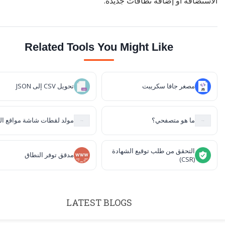
الاستضافة أو إضافة نطاقات جديدة.
Related Tools You Might Like
مصغر جافا سكريبت
تحويل CSV إلى JSON
ما هو متصفحي؟
مولد لقطات شاشة مواقع ال
التحقق من طلب توقيع الشهادة
مدقق توفر النطاق
(CSR)
LATEST BLOGS