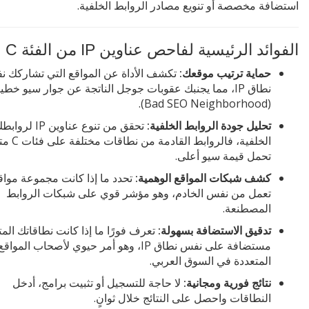
استضافة مخصصة أو تنويع مصادر الروابط الخلفية.
الفوائد الرئيسية لفاحص عناوين IP من الفئة C
حماية ترتيب موقعك:
تكشف الأداة عن المواقع التي تشاركك 
نطاق IP، مما يجنبك عقوبات جوجل الناتجة عن جوار سيو خطي
(Bad SEO Neighborhood).
تحليل جودة الروابط الخلفية:
تحقق من تنوع عناوين IP لرو
الخلفية، فالروابط الق
تحمل قيمة سيو أعلى.
كشف شبكات المواقع الوهمية:
تحدد ما إذا كانت مجموعة مواق
تعمل من نفس الخادم، وهو مؤشر قوي على شبكات الروابط
المصطنعة.
تدقيق الاستضافة بسهولة:
تعرف فورًا ما إذا كانت نطاقاتك المت
مستضافة على نفس نطاق IP، وهو أمر حيوي لأصحاب المواقع
المتعددة في السوق العربي.
نتائج فورية ومجانية:
لا حاجة للتسجيل أو تثبيت برامج، أدخل
النطاقات واحصل على النتائج خلال ثوانٍ.