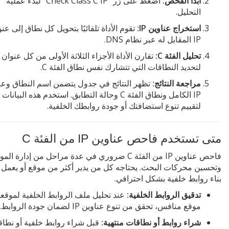
ابدأ الفحص:
اضغط على زر "Check Class C IP" لبدء عملية
التحليل.
استخراج عناوين IP:
تقوم الأداة تلقائيًا بتحويل كل نطاق إلى عن
IP المقابل له عبر نظام DNS.
تحليل الفئة C:
لتحديد النطاقات التي تتشارك نفس نطاق الفئة C.
مراجعة النتائج:
تظهر النتائج في جدول يتضمن اسم النطاق وعن
IP الكامل ونطاق الفئة C وحالة التطابق. استخدم هذه البيانات
لتقييم تنوع استضافتك أو جودة روابطك الخلفية.
متى تستخدم فاحص عناوين IP من الفئة C
فاحص عناوين IP من الفئة C ضروري في عدة مراحل من إدارة الم
وتحسين محركات البحث. يحتاجه كل من يدير أكثر من موقع أو يعمل
بناء روابط خلفية بشكل احترافي.
تدقيق الروابط الخلفية:
عند تحليل ملف الروابط الخلفية لموقعك
موقع منافس، تحقق من تنوع عناوين IP لضمان جودة الروابط.
شراء روابط أو نطاقات منتهية:
قبل شراء روابط خلفية أو نطا