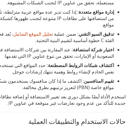
مستعملة، تحقق من عناوين IP لتجنب الشبكات المشبوهة.
إدارة مواقع متعددة:
إذا كنت تدير عدة مواقع عربية مترابطة، تأ
من استضافتها على نطاقات IP متنوعة لتجنب ظهورها كشبكة
مواقع.
تدقيق السيو التقني:
ضمن عملية
تحليل الموقع الشامل
، يُعد 
الفئة C خطوة أساسية لتقييم البنية التحتية.
اختيار شركة استضافة:
عند المقارنة بين شركات الاستضافة ف
السعودية أو الإمارات، تحقق من تنوع عناوين IP التي تقدمها.
اكتشاف شبكات الروابط المصطنعة:
حدد المواقع التي تستخدم
نفس الخادم لإنشاء روابط وهمية تنتهك إرشادات جوجل.
تقييم المنافسين:
اكتشف ما إذا كان منافسوك يستخدمون شب
مواقع خاصة (PBN) لتعزيز ترتيبهم بطرق مخالفة.
استخدم الأداة أيضًا بشكل دوري بعد تغيير الاستضافة أو إضافة نطاقا
جديدة للتأكد من عدم وجود تعارضات غير متوقعة في عناوين IP.
حالات الاستخدام والتطبيقات العملية