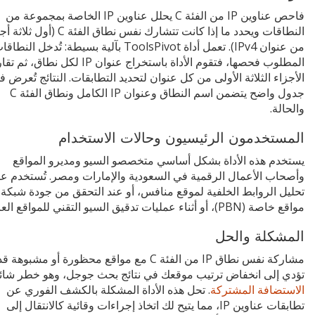
فاحص عناوين IP من الفئة C يحلل عناوين IP الخاصة بمجموعة من
النطاقات ويحدد ما إذا كانت تتشارك نفس نطاق الفئة C (أو
من عنوان IPv4). تعمل أداة ToolsPivot بآلية بسيطة: تُدخل النطا
المطلوب فحصها، فتقوم الأداة باستخراج عنوان IP لكل نطاق، 
الأجزاء الثلاثة الأولى من كل عنوان لتحديد التطابقات. النتائج تُعرض 
جدول واضح يتضمن اسم النطاق وعنوان IP الكامل ونطاق الفئة C
والحالة.
المستخدمون الرئيسيون وحالات الاستخدام
يستخدم هذه الأداة بشكل أساسي متخصصو السيو ومديرو المواقع
وأصحاب الأعمال الرقمية في السعودية والإمارات ومصر. تُستخدم عن
تحليل الروابط الخلفية لموقع منافس، أو عند التحقق من جودة شبكة
مواقع خاصة (PBN)، أو أثناء عمليات تدقيق السيو التقني للمواقع العربية.
المشكلة والحل
مشاركة نفس نطاق IP من الفئة C مع مواقع محظورة أو مشبوهة ق
تؤدي إلى انخفاض ترتيب موقعك في نتائج بحث جوجل، وهو خطر شائ
الاستضافة المشتركة
. تحل هذه الأداة المشكلة بالكشف الفوري عن
تطابقات عناوين IP، مما يتيح لك اتخاذ إجراءات وقائية كالانتقال إلى