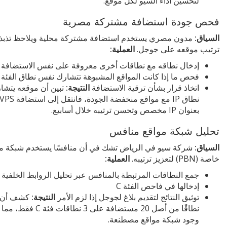
لتحسين أداء السيو لكل موقع.
فحص جودة استضافة مشتركة مصرية
السياق:
مدون مصري يستخدم استضافة مشتركة محلية ويلاحظ تذبذبً
ترتيب موقعه على جوجل.
العملية:
إدخال نطاقه مع نطاقات أخرى معروفة على نفس الاستضافة
فحص ما إذا كانت المواقع المشبوهة تتشارك نفس نطاق الفئة C
اتخاذ قرار بشأن ترقية الاستضافة
النتيجة:
تبين أن موقعه يتشا
نطاق IP مع مواقع منخفضة الجودة، فانتقل إلى استضافة PS
بعنوان IP مخصص وتحسن ترتيبه خلال أسابيع.
تحليل شبكة مواقع منافس
السياق:
شركة سيو في الرياض تشك في أن منافسًا يستخدم شبكة م
خاصة (PBN) لتعزيز ترتيبه.
العملية:
جمع النطاقات المرتبطة بالمنافس عبر تحليل الروابط الخلفية
إدخالها في فاحص الفئة C
توثيق النتائج لتقديم بلاغ لجوجل إذا لزم الأمر
النتيجة:
نطاقًا من أصل 20 مستضافة على 3 نطاقات فئة
وجود شبكة مواقع مصطنعة.