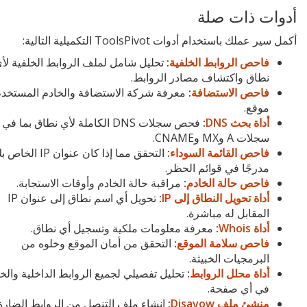
أدوات ذات صلة
أكمل سير عملك باستخدام أدوات ToolsPivot التكميلية التالية:
فاحص الروابط الخلفية
:
تحليل شامل لملف الروابط الخلفية لأ
نطاق واكتشاف مصادر الروابط.
فاحص الاستضافة
:
معرفة شركة الاستضافة والخادم المستخدم
موقع.
أداة بحث DNS
:
فحص سجلات DNS الكاملة لأي نطاق بما ف
سجلات A وMX وCNAME.
فاحص القائمة السوداء
:
التحقق مما إذا كان عنوان IP الخ
مدرجًا في قوائم الحظر.
فاحص حالة الخادم
:
مراقبة حالة الخادم وأوقات الاستجابة.
أداة تحويل النطاق إلى IP
:
تحويل أي اسم نطاق إلى عنوان IP
المقابل له مباشرة.
أداة Whois
:
معرفة معلومات ملكية وتسجيل أي نطاق.
فاحص سلامة الموقع
:
التحقق من أمان الموقع وخلوه من
البرمجيات الخبيثة.
أداة محلل الروابط
:
تحليل تفصيلي لجميع الروابط الداخلية والخ
في أي صفحة.
منشئ ملف Disavow
:
إنشاء ملف التنصل من الروابط الضارة