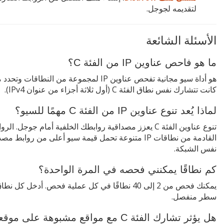
لتقديمه لجوجل.
الأسئلة الشائعة
ما هو فاحص عناوين IP من الفئة C؟
هو أداة سيو مجانية تفحص عناوين IP لمجموعة من النطاقات وتحد
كانت تتشارك نفس نطاق الفئة C (أول ثلاثة أجزاء من عنوان IPv4).
لماذا يُعد تنوع عناوين IP من الفئة C مهمًا للسيو؟
تنوع عناوين الفئة C يعزز مصداقية روابطك الخلفية أمام جوجل. الر
القادمة من نطاقات IP متنوعة تحمل قيمة سيو أعلى من روابط م
نفس الشبكة.
كم نطاقًا يمكنني فحصه في المرة الواحدة؟
يمكنك فحص من 2 إلى 40 نطاقًا في كل عملية فحص. أدخل كل ن
سطر منفصل.
هل يؤثر تشارك الفئة C مع مواقع مشبوهة على موقعي؟