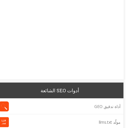
أدوات SEO الشائعة
أداة تدقيق GEO
مولّد llms.txt