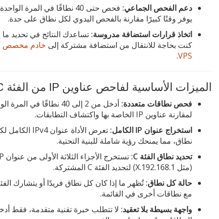
دعم الفحص الجماعي:
فحص حتى 40 نطاقًا في المرة الواحد
يوفر وقتًا كبيرًا مقارنة بالفحص اليدوي لكل نطاق على حدة.
اتخاذ قرارات استضافة مدروسة:
تساعدك النتائج في تحديد ما إ
كنت بحاجة للانتقال من استضافة مشتركة إلى
خادم مخصص أ
.
VPS
الميزات الأساسية لفاحص عناوين IP من الفئة C
فحص نطاقات متعددة:
أدخل من 2 إلى 40 نطاقًا في المرة 
لمقارنة عناوين IP الخاصة بها واكتشاف التطابقات.
استخراج عنوان IP الكامل:
تعرض الأداة عنوان IPv4 الكام
نطاق، مما يمنحك رؤية شاملة للبنية التحتية.
تحديد نطاق الفئة C:
تستخرج الأجزاء الثلاثة
(مثل 192.168.1.X) لتحديد الفئة C المشتركة.
حالة كل نطاق:
مع نطاقات أخرى في القائمة.
واجهة بسيطة بلا تعقيد:
لا تتطلب خبرة تقنية متقدمة، فقط أدخ