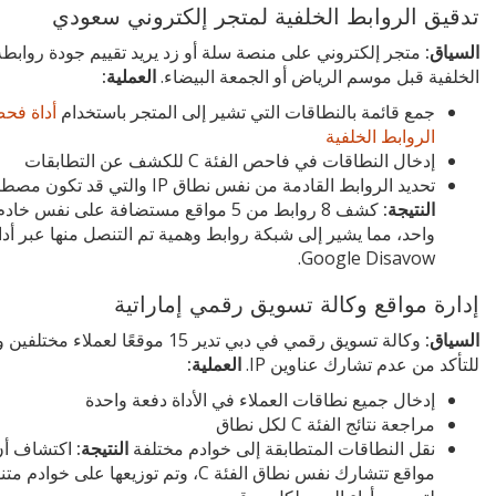
تدقيق الروابط الخلفية لمتجر إلكتروني سعودي
السياق:
متجر إلكتروني على منصة سلة أو زد يريد تقييم جودة روابطه
الخلفية قبل موسم الرياض أو الجمعة البيضاء.
العملية:
جمع قائمة بالنطاقات التي تشير إلى المتجر باستخدام
أداة فح
الروابط الخلفية
إدخال النطاقات في فاحص الفئة C للكشف عن التطابقات
تحديد الروابط القادمة من نفس نطاق IP والتي قد تكون مصطنعة
النتيجة:
كشف 8 روابط من 5 مواقع مستضافة على نفس خاد
واحد، مما يشير إلى شبكة روابط وهمية تم التنصل منها عبر أدا
Google Disavow.
إدارة مواقع وكالة تسويق رقمي إماراتية
السياق:
وكالة تسويق رقمي في دبي تدير 15 موقعًا لعملاء مخ
للتأكد من عدم تشارك عناوين IP.
العملية:
إدخال جميع نطاقات العملاء في الأداة دفعة واحدة
مراجعة نتائج الفئة C لكل نطاق
نقل النطاقات المتطابقة إلى خوادم مختلفة
النتيجة:
مواقع تتشارك نفس نطاق الفئة C، وتم توزيعها على خوادم