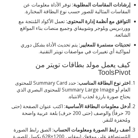
إرشادات المقاسات المطلوبة:
توفر الأداة معلومات عن
المقاسات المثالية للصور حسب نوع البطاقة المختارة.
التوافق مع أنظمة إدارة المحتوى:
تعمل الأكواد المُنتجة مع
ووردبريس وبلوجر وشوبيفاي وجميع منصات بناء المواقع
الشائعة.
تحديثات مستمرة للمعايير:
يتم تحديث الأداة بشكل دوري
لمواكبة أي تغييرات في مواصفات تويتر التقنية.
كيف يعمل مولد بطاقات تويتر من
ToolsPivot
اختر نوع البطاقة المناسب:
حدد Summary Card للمحتوى
العام أو Summary Large Image للمحتوى البصري الذي
يحتاج صورة بارزة لجذب الانتباه.
أدخل معلومات البطاقة الأساسية:
اكتب عنوان الصفحة (حتى
70 حرفاً) والوصف (حتى 200 حرف) بلغة عربية واضحة
ومُحفزة للنقر.
أضف رابط الصورة ومعلومات الحساب:
الصق رابط الصورة
المُستضافة على موقعك (بمقاس 1200×628 بكسل للصورة