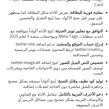
Card.
معاينة فورية للبطاقة:
تعرض الأداة شكل البطاقة كما ستظهر
على تويتر قبل نسخ الأكواد، مما يُتيح التعديل والتحسين
المسبق.
التوافق مع معايير تويتر الحديثة:
تُنتج الأداة أكواداً متوافقة مع
أحدث متطلبات Meta Tags ومواصفات منصة X لعام 2025.
إدراج حساب الموقع والمنشئ:
تدعم إضافة twitter:site
وtwitter:creator لربط المحتوى بحسابات تويتر الرسمية
وتحسين المصداقية.
تخصيص النص البديل للصور:
تُتيح إضافة twitter:image:alt
لوصف الصور للمستخدمين ذوي الاحتياجات الخاصة ومحركات
البحث.
توليد كود نظيف وقابل للنسخ:
تُنتج أكواداً منسقة بشكل صحيح
وجاهزة للصق مباشرة دون الحاجة لتعديلات إضافية.
دعم الأحرف العربية بالكامل:
تتعامل الأداة مع العناوين
والأوصاف العربية بشكل صحيح دون مشاكل الترميز أو
الأحرف المشوهة.