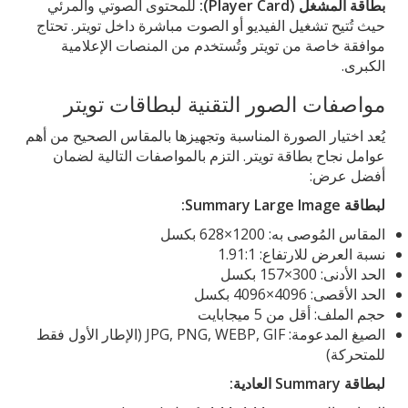
بطاقة المشغل (Player Card):
للمحتوى الصوتي والمرئي
حيث تُتيح تشغيل الفيديو أو الصوت مباشرة داخل تويتر. تحتاج
موافقة خاصة من تويتر وتُستخدم من المنصات الإعلامية
الكبرى.
مواصفات الصور التقنية لبطاقات تويتر
يُعد اختيار الصورة المناسبة وتجهيزها بالمقاس الصحيح من أهم
عوامل نجاح بطاقة تويتر. التزم بالمواصفات التالية لضمان
أفضل عرض:
لبطاقة Summary Large Image:
المقاس المُوصى به: 1200×628 بكسل
نسبة العرض للارتفاع: 1.91:1
الحد الأدنى: 300×157 بكسل
الحد الأقصى: 4096×4096 بكسل
حجم الملف: أقل من 5 ميجابايت
الصيغ المدعومة: JPG, PNG, WEBP, GIF (الإطار الأول فقط
للمتحركة)
لبطاقة Summary العادية: