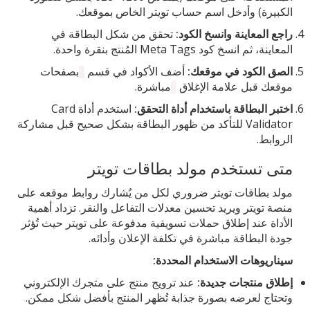
الكبيرة) وأدخل اسم حساب تويتر الخاص بموقعك.
راجع المعاينة وانسخ الكود:
تحقق من شكل البطاقة في
المعاينة، ثم انسخ كود Meta Tags المُنتج بنقرة واحدة.
الصق الكود في موقعك:
أضف الأكواد في قسم
بصفحات
موقعك قبل علامة الإغلاق
مباشرة.
اختبر البطاقة باستخدام أداة التحقق:
استخدم أداة Card
Validator للتأكد من ظهور البطاقة بشكل صحيح قبل مشاركة
الروابط.
متى تستخدم مولد بطاقات تويتر
مولد بطاقات تويتر ضروري لكل من يُشارك روابط موقعه على
منصة تويتر ويريد تحسين معدلات التفاعل والنقر. تزداد أهمية
الأداة عند إطلاق حملات تسويقية مدفوعة على تويتر حيث تُؤثر
جودة البطاقة مباشرة في تكلفة الإعلان وأدائه.
سيناريوهات الاستخدام المحددة:
إطلاق منتجات جديدة:
عند ترويج منتج على متجرك الإلكتروني
وتحتاج لعرضه بصورة جذابة تُظهر المنتج بأفضل شكل ممكن.