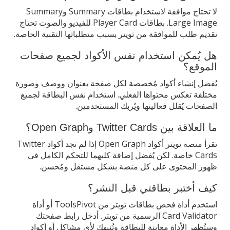
لا تحتاج موافقة لاستخدام بطاقات Summary وSummary
Large Image. بطاقات Player Card للفيديو والصوت تحتاج
تقديم طلب للموافقة من تويتر بسبب متطلباتها التقنية الخاصة.
هل يُمكن استخدام نفس الأكواد لجميع صفحات
الموقع؟
يُفضل إنشاء أكواد مُخصصة لكل صفحة بعنوان ووصف وصورة
مختلفة تعكس محتواها الفعلي. استخدام نفس البطاقة لجميع
الصفحات يُقلل فعاليتها ويُربك المستخدمين.
ما العلاقة بين Twitter Cards وOpen Graph؟
تقرأ منصة تويتر أكواد Open Graph إذا لم تجد أكواد Twitter
Cards خاصة. لكن يُفضل إضافة كليهما للتحكم الكامل في
ظهور المحتوى على كل منصة بشكل مستقل ومُحسن.
كيف أختبر بطاقتي قبل النشر؟
استخدم أداة فحص بطاقات تويتر من ToolsPivot أو أداة
Card Validator الرسمية من تويتر. أدخل رابط صفحتك
وستُظهر الأداة معاينة للبطاقة وتُنبهك لأي مشاكل أو أكواد