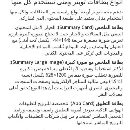
أنواع بطاقات تويتر ومتى تستخدم كل منها
تدعم منصة تويتر أربعة أنواع رئيسية من البطاقات، ولكل منها
استخدام مثالي يعتمد على طبيعة المحتوى الذي تُشاركه.
بطاقة الملخص (Summary Card):
الخيار الأمثل للمحتوى
النصي مثل المقالات والأخبار حيث لا تحتاج لصورة كبيرة بارزة.
تعرض صورة مصغرة مربعة (144×144 بكسل كحد أدنى) مع
العنوان والوصف ورابط الموقع. تُناسب المواقع الإخبارية
والمدونات التي تُركز على المحتوى الكتابي.
بطاقة الملخص مع صورة كبيرة (Summary Large Image):
الأكثر استخداماً وشعبية لأنها تُعطي مساحة بصرية كبيرة
للصورة. تتطلب صورة بمقاس 1200×628 بكسل (نسبة
1.91:1) وهي مثالية للمتاجر الإلكترونية وصفحات المنتجات
والمحتوى البصري. أظهرت الدراسات أن هذا النوع يُحقق أعلى
معدلات النقر.
بطاقة التطبيق (App Card):
مُخصصة للترويج لتطبيقات
الهواتف الذكية. تعرض أيقونة التطبيق واسمه وتقييمه ورابط
التحميل المباشر. تُستخدم من قِبل شركات التطبيقات والألعاب
للترويج المباشر لمنتجاتها.