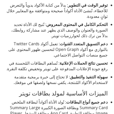
توفير الوقت في التطوير:
بدلاً من كتابة الأكواد يدوياً والتعرض
للأخطاء، تُنشئ الأداة أكواداً صحيحة ومتوافقة مع المعايير خلال
ثوانٍ معدودة.
التحكم الكامل في المحتوى المعروض:
تُتيح لك الأداة تحديد
الصورة والعنوان والوصف الذي يظهر عند مشاركة روابطك،
بدلاً من ترك ذلك لخوارزميات تويتر.
دعم التسويق المتعدد القنوات:
تعمل أكواد Twitter Cards
بالتوازي مع أكواد Open Graph لتحسين ظهور المحتوى على
جميع منصات التواصل الاجتماعي.
تحسين نتائج الحملات الإعلانية:
تُساهم البطاقات المُحسنة في
رفع جودة الإعلانات المدفوعة على تويتر وتخفيض تكلفة النقرة.
سهولة التنفيذ والتطبيق:
لا تحتاج إلى خبرة برمجية متقدمة
لاستخدام الأكواد المُنتجة، يكفي نسخها ولصقها في موقعك.
الميزات الأساسية لمولد بطاقات تويتر
دعم جميع أنواع البطاقات:
تُولد الأداة أكواداً لبطاقة الملخص
Summary Card وبطاقة الصورة الكبيرة Summary Large
Image وبطاقة التطبيق App Card وبطاقة المشغل Player