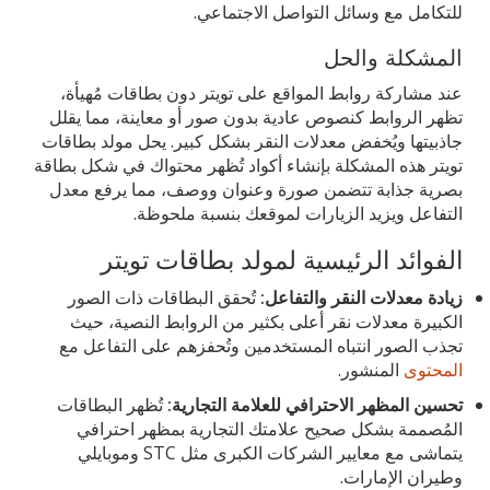
للتكامل مع وسائل التواصل الاجتماعي.
المشكلة والحل
عند مشاركة روابط المواقع على تويتر دون بطاقات مُهيأة،
تظهر الروابط كنصوص عادية بدون صور أو معاينة، مما يقلل
جاذبيتها ويُخفض معدلات النقر بشكل كبير. يحل مولد بطاقات
تويتر هذه المشكلة بإنشاء أكواد تُظهر محتواك في شكل بطاقة
بصرية جذابة تتضمن صورة وعنوان ووصف، مما يرفع معدل
التفاعل ويزيد الزيارات لموقعك بنسبة ملحوظة.
الفوائد الرئيسية لمولد بطاقات تويتر
زيادة معدلات النقر والتفاعل:
تُحقق البطاقات ذات الصور
الكبيرة معدلات نقر أعلى بكثير من الروابط النصية، حيث
تجذب الصور انتباه المستخدمين وتُحفزهم على التفاعل مع
المحتوى
المنشور.
تحسين المظهر الاحترافي للعلامة التجارية:
تُظهر البطاقات
المُصممة بشكل صحيح علامتك التجارية بمظهر احترافي
يتماشى مع معايير الشركات الكبرى مثل STC وموبايلي
وطيران الإمارات.