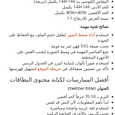
المقاس المُوصى به: 144×144 بكسل (مربعة)
الحد الأدنى: 144×144 بكسل
الحد الأقصى: 4096×4096 بكسل
نسبة العرض للارتفاع: 1:1
نصائح تقنية مهمة:
استخدم
أداة ضغط الصور
لتقليل حجم الملف مع الحفاظ على
الجودة
تجنب صيغة SVG فهي غير مدعومة
ضع العناصر المهمة في وسط الصورة لتجنب القص على
الأجهزة المختلفة
استخدم صوراً بألوان مُتباينة لتبرز في الجدول الزمني
تأكد من تضمين صفحاتك في
خريطة الموقع
لتسهيل فهرستها
أفضل الممارسات لكتابة محتوى البطاقات
العنوان (twitter:title):
التزم بـ 50-70 حرفاً كحد أقصى
ابدأ بأهم المعلومات لأن النص قد يُقص
استخدم لغة عربية واضحة ومباشرة
تجنب الرموز والأحرف الخاصة الزائدة