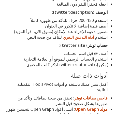
اجعله مُحفزاً للنقر دون المبالغة
الوصف (twitter:description):
استخدم 150-200 حرف للتأكد من ظهوره كاملاً
أضف قيمة إضافية لا تتكرر في العنوان
تضمين دعوة للإجراء عند الإمكان (تسوق الآن، اقرأ المزيد)
استخدم
أداة التدقيق اللغوي
للتأكد من صحة النص
حساب تويتر (twitter:site):
أضف @ قبل اسم الحساب
استخدم الحساب الرسمي للموقع أو العلامة التجارية
يُمكن إضافة twitter:creator لذكر كاتب المحتوى
أدوات ذات صلة
أكمل سير عملك باستخدام أدوات ToolsPivot التكميلية
التالية:
فاحص بطاقات تويتر
:
تحقق من صحة بطاقاتك وتأكد من
ظهورها بشكل صحيح قبل النشر.
مولد Open Graph
:
أنشئ أكواد Open Graph لتحسين ظهور