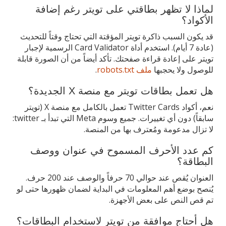
لماذا لا تظهر بطاقتي على تويتر رغم إضافة
الأكواد؟
قد يكون السبب ذاكرة تويتر المؤقتة التي تحتاج وقتاً للتحديث
(عادة 7 أيام). استخدم أداة Card Validator الرسمية لإجبار
تويتر على إعادة قراءة صفحتك. تأكد أيضاً من أن الصورة قابلة
للوصول ولا يحجبها
ملف robots.txt
.
هل تعمل بطاقات تويتر مع منصة X الجديدة؟
نعم، أكواد Twitter Cards تعمل بالكامل مع منصة X (تويتر
سابقاً) دون أي تغييرات. جميع وسوم Meta التي تبدأ بـ twitter:
لا تزال مدعومة ومُعترف بها من المنصة.
كم عدد الأحرف المسموح في عنوان ووصف
البطاقة؟
العنوان يُقص عند حوالي 70 حرفاً والوصف عند 200 حرف.
يُنصح بوضع أهم المعلومات في البداية لضمان ظهورها حتى لو
تم قص النص على بعض الأجهزة.
هل أحتاج موافقة من تويتر لاستخدام البطاقات؟