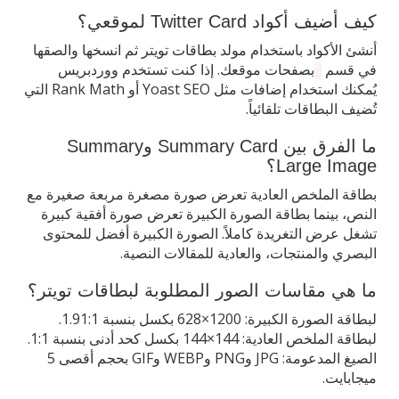
كيف أضيف أكواد Twitter Card لموقعي؟
أنشئ الأكواد باستخدام مولد بطاقات تويتر ثم انسخها والصقها
في قسم
بصفحات موقعك. إذا كنت تستخدم ووردبريس
يُمكنك استخدام إضافات مثل Yoast SEO أو Rank Math التي
تُضيف البطاقات تلقائياً.
ما الفرق بين Summary Card وSummary
Large Image؟
بطاقة الملخص العادية تعرض صورة مصغرة مربعة صغيرة مع
النص، بينما بطاقة الصورة الكبيرة تعرض صورة أفقية كبيرة
تشغل عرض التغريدة كاملاً. الصورة الكبيرة أفضل للمحتوى
البصري والمنتجات، والعادية للمقالات النصية.
ما هي مقاسات الصور المطلوبة لبطاقات تويتر؟
لبطاقة الصورة الكبيرة: 1200×628 بكسل بنسبة 1.91:1.
لبطاقة الملخص العادية: 144×144 بكسل كحد أدنى بنسبة 1:1.
الصيغ المدعومة: JPG وPNG وWEBP وGIF بحجم أقصى 5
ميجابايت.