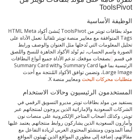
ToolsPivot
الوظيفة الأساسية
مولد بطاقات تويتر من ToolsPivot يُنشئ أكواد HTML Meta
Tags المتوافقة مع معايير منصة تويتر تلقائياً. تعمل الأداة على
تحليل المعلومات التي تُدخلها مثل العنوان والوصف ورابط
الصورة واسم الحساب، ثم تُولد الأكواد الجاهزة للنسخ واللصق
في قسم
بصفحات موقعك. تدعم الأداة جميع أنواع البطاقات
الرئيسية بما فيها Summary Card وSummary Card with
Large Image، وتضمن توافق الأكواد المُنتجة مع أحدث
متطلبات محركات البحث
ومعايير منصة X.
المستخدمون الرئيسيون وحالات الاستخدام
يستفيد من مولد بطاقات تويتر مديرو التسويق الرقمي في
الشركات السعودية والإماراتية الذين يروجون لمنتجاتهم عبر
تويتر، وكذلك أصحاب المتاجر الإلكترونية على منصات نون
وأمازون السعودية الذين يشاركون روابط منتجاتهم. يعتمد عليها
أيضاً المدونون ومنشئو المحتوى العربي لزيادة التفاعل مع
مقالاتهم، إضافة إلى مطوري المواقع الذين يُهيئون المواقع