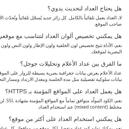
هل يحتاج العداد لتحديث يدوي؟
لا، العداد يعمل تلقائياً بالكامل. كل زائر جديد يُسجّل تلقائياً وتُحدّث
صاحب الموقع.
هل يمكنني تخصيص ألوان العداد لتتناسب مع موقعي
نعم، الأداة تتيح تخصيص لون الخلفية ولون الإطار ولون النص ولون ا
البصرية لموقعك.
ما الفرق بين عداد الأعلام وتحليلات جوجل؟
عداد الأعلام يعرض بيانات جغرافية بصرية بسيطة للزوار على الموق
بيانات سلوكية تفصيلية مثل مدة الجلسة ومعدل الارتداد ومسار التحويل
هل يعمل العداد على المواقع المؤمنة بـ HTTPS؟
نعم، الك
مختلط (mixed content) عند استخدام العداد.
هل يمكنني استخدام العداد على أكثر من موقع؟
نعم، يمكنك توليد كود عداد منفصل لكل موقع من مواقعك. كل عداد ي