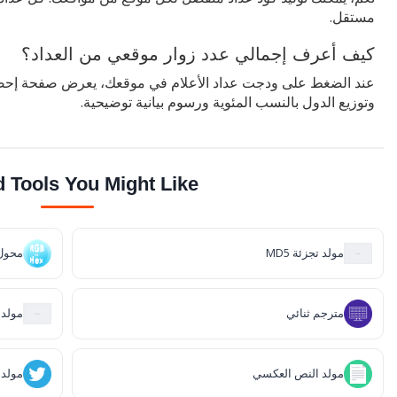
مستقل.
كيف أعرف إجمالي عدد زوار موقعي من العداد؟
عند الضغط على ودجت عداد الأعلام في موقعك، يعرض صفحة إحصا
وتوزيع الدول بالنسب المئوية ورسوم بيانية توضيحية.
d Tools You Might Like
مولد تجزئة MD5
محول RGB إلى
مترجم ثنائي
مولد 
مولد النص العكسي
مولد 