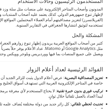
المستخدمون الرئيسيون وحالات الاستخدام
المدونون وأصحاب المتاجر الإلكترونية على منصات مثل سلة وزد ف
لإظهار تنوع جمهورهم الدولي. كذلك يعتمد عليه أصحاب المنتديات وال
(الفريلانسرز) لتعزيز مصداقيتهم أمام العملاء المحتملين. المواقع ال
تستخدمه لتوثيق انتشارها الجغرافي في التقارير السنوية.
المشكلة والحل
كثير من أصحاب المواقع العربية يريدون إظهار تنوع زوارهم الجغر
مثل Google Analytics أو Matomo. عداد الأع
ويعمل على جميع المنصات بما فيها ووردبريس وبلوجر وويكس وحتى المواقع الم
الفوائد الرئيسية لعداد أعلام الزوار
تعزيز المصداقية البصرية:
عرض أعلام الدول يثبت للزائر الجديد أن ال
خاصة في المتاجر الإلكترونية العربية التي تستهدف أسواق الخليج 
تركيب فوري بدون خبرة تقنية:
لا يحتاج المستخدم لأي معرفة برمج
ليبدأ العداد بالعمل تلقائياً خلال ثوانٍ.
تحديث لحظي تلقائي:
كل زائر جديد من دولة مختلفة يُضاف علمه تل