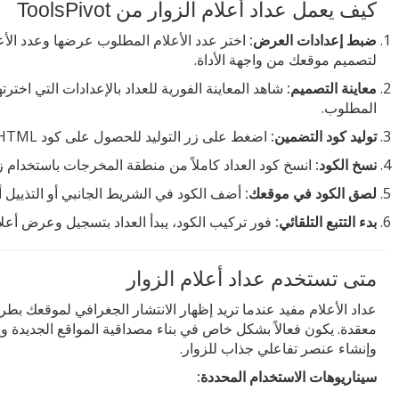
كيف يعمل عداد أعلام الزوار من ToolsPivot
ضبط إعدادات العرض:
اختر عدد الأعلام المطلوب عرضها وعدد الأعم
لتصميم موقعك من واجهة الأداة.
معاينة التصميم:
شاهد المعاينة الفورية للعداد بالإعدادات التي اخت
المطلوب.
توليد كود التضمين:
اضغط على زر التوليد للحصول على كود HTML الجاهز للاستخدام تلقائياً.
نسخ الكود:
انسخ كود العداد كاملاً من منطقة المخرجات باستخدام ز
لصق الكود في موقعك:
أضف الكود في الشريط الجانبي أو التذييل أو أي قسم L
بدء التتبع التلقائي:
فور تركيب الكود، يبدأ العداد بتسجيل وعرض أعلام د
متى تستخدم عداد أعلام الزوار
عداد الأعلام مفيد عندما تريد إظهار الانتشار الجغرافي لموقعك بط
معقدة. يكون فعالاً بشكل خاص في بناء مصداقية المواقع الجديدة وإث
وإنشاء عنصر تفاعلي جذاب للزوار.
سيناريوهات الاستخدام المحددة: