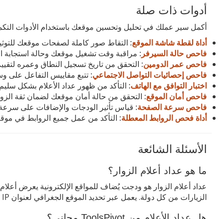
أدوات ذات صلة
أكمل سير عملك في تحليل وتحسين موقعك باستخدام الأدوات التكميلي
أداة لقطة شاشة الموقع
:
التقاط صور كاملة لصفحات موقعك للتوثيق 
فاحص حالة السيرفر
:
مراقبة وقت تشغيل موقعك وحالة استجابة ال
فاحص عمر الدومين
:
التحقق من تاريخ تسجيل النطاق وعمره لتقييم
فاحص إحصائيات التواصل الاجتماعي
:
تتبع مقاييس التفاعل على وس
اختبار التوافق مع الهاتف
:
التأكد من ظهور عداد الأعلام بشكل سليم 
فاحص أمان الموقع
:
التحقق من حالة أمان موقعك لضمان ثقة الزوا
فاحص سرعة الصفحة
:
قياس تأثير الودجات والإضافات على سرعة
أداة فحص الروابط المعطلة
:
التأكد من عمل جميع الروابط في موقعك 
الأسئلة الشائعة
ما هو عداد أعلام الزوار؟
عداد أعلام الزوار هو ودجت يُضاف للمواقع الإلكترونية يعرض أعلام ا
الزيارات من كل دولة. يعمل عبر تحديد الموقع الجغرافي لعنوان IP الزائر ويُحدّث تلقائياً عند كل زيارة جديدة.
هل عداد الأعلام من ToolsPivot مجاني؟