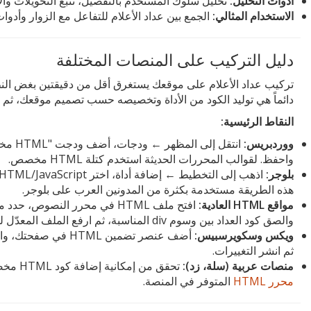
أدوات التحليل:
تحليل سلوك المستخدم بالتفصيل، تتبع التحويلات وا
الاستخدام المثالي:
الجمع بين عداد الأعلام للتفاعل مع الزوار وأدوات 
دليل التركيب على المنصات المختلفة
تركيب عداد الأعلام على موقعك يستغرق أقل من دقيقتين بغض الن
دائماً هي توليد الكود من الأداة وتخصيصه حسب تصميم موقعك، ثم 
النقاط الرئيسية:
ووردبريس:
انتقل 
واحفظ. لقوالب المحررات الحديثة استخدم كتلة HTML مخصص.
بلوجر:
هذه الطريقة مستخدمة بكثرة من المدونين العرب على بلوجر.
مواقع HTML العادية:
افتح ملف HTML في محرر النصوص،
والصق كود العداد بين وسوم div المناسبة، ثم ارفع الملف المعدّل للسيرفر.
ويكس وسكويرسبيس:
أضف عنصر تضمين HTML
ثم انشر التغييرات.
منصات عربية (سلة، زد):
تحقق من إمكانية إضافة كود HTML مخصص في إعدادات القالب أو من خلال
محرر HTML
المتوفر في المنصة.