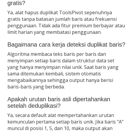
gratis?
Ya, alat hapus duplikat ToolsPivot sepenuhnya
gratis tanpa batasan jumlah baris atau frekuensi
penggunaan. Tidak ada fitur premium berbayar atau
limit harian yang membatasi penggunaan.
Bagaimana cara kerja deteksi duplikat baris?
Algoritma membaca teks baris per baris dan
menyimpan setiap baris dalam struktur data set
yang hanya menyimpan nilai unik. Saat baris yang
sama ditemukan kembali, sistem otomatis
mengabaikannya sehingga output hanya berisi
baris-baris yang berbeda.
Apakah urutan baris asli dipertahankan
setelah deduplikasi?
Ya, secara default alat mempertahankan urutan
kemunculan pertama setiap baris unik. Jika baris "A"
muncul di posisi 1, 5, dan 10, maka output akan