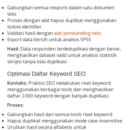
Gabungkan semua respons dalam satu dokumen
teks
Proses dengan alat hapus duplikat menggunakan
kolom identifier
Validasi hasil dengan
alat pembanding teks
Export data bersih untuk analisis SPSS
Hasil:
Data responden terdeduplikasi dengan benar,
menghasilkan dataset valid untuk analisis statistik
skripsi tanpa bias duplikasi.
Optimasi Daftar Keyword SEO
Konteks:
Praktisi SEO melakukan riset keyword
menggunakan berbagai tools dan menghasilkan
daftar 2.000 keyword dengan banyak duplikasi.
Proses:
Gabungkan hasil dari semua tools riset keyword
Hapus duplikat menggunakan mode case-insensitive
Urutkan hasil secara alfabetis untuk