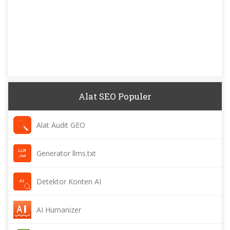
Alat SEO Populer
Alat Audit GEO
Generator llms.txt
Detektor Konten AI
AI Humanizer