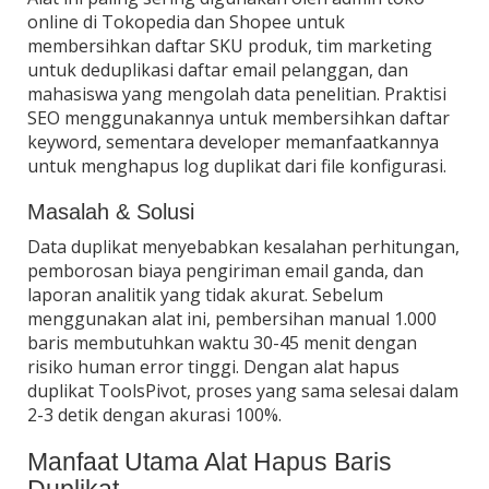
online di Tokopedia dan Shopee untuk
membersihkan daftar SKU produk, tim marketing
untuk deduplikasi daftar email pelanggan, dan
mahasiswa yang mengolah data penelitian. Praktisi
SEO menggunakannya untuk membersihkan daftar
keyword, sementara developer memanfaatkannya
untuk menghapus log duplikat dari file konfigurasi.
Masalah & Solusi
Data duplikat menyebabkan kesalahan perhitungan,
pemborosan biaya pengiriman email ganda, dan
laporan analitik yang tidak akurat. Sebelum
menggunakan alat ini, pembersihan manual 1.000
baris membutuhkan waktu 30-45 menit dengan
risiko human error tinggi. Dengan alat hapus
duplikat ToolsPivot, proses yang sama selesai dalam
2-3 detik dengan akurasi 100%.
Manfaat Utama Alat Hapus Baris
Duplikat