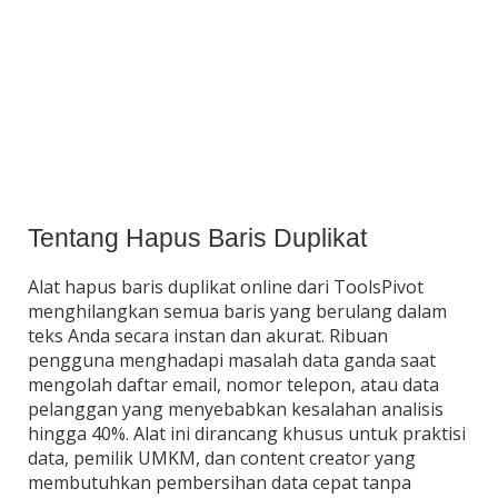
Tentang Hapus Baris Duplikat
Alat hapus baris duplikat online dari ToolsPivot
menghilangkan semua baris yang berulang dalam
teks Anda secara instan dan akurat. Ribuan
pengguna menghadapi masalah data ganda saat
mengolah daftar email, nomor telepon, atau data
pelanggan yang menyebabkan kesalahan analisis
hingga 40%. Alat ini dirancang khusus untuk praktisi
data, pemilik UMKM, dan content creator yang
membutuhkan pembersihan data cepat tanpa