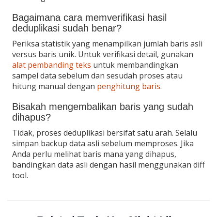
Bagaimana cara memverifikasi hasil
deduplikasi sudah benar?
Periksa statistik yang menampilkan jumlah baris asli
versus baris unik. Untuk verifikasi detail, gunakan
alat pembanding teks
untuk membandingkan
sampel data sebelum dan sesudah proses atau
hitung manual dengan
penghitung baris
.
Bisakah mengembalikan baris yang sudah
dihapus?
Tidak, proses deduplikasi bersifat satu arah. Selalu
simpan backup data asli sebelum memproses. Jika
Anda perlu melihat baris mana yang dihapus,
bandingkan data asli dengan hasil menggunakan diff
tool.