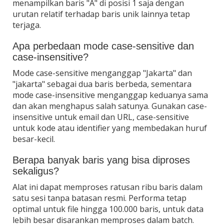
menampilkan baris "A" di posisi 1 saja dengan
urutan relatif terhadap baris unik lainnya tetap
terjaga.
Apa perbedaan mode case-sensitive dan
case-insensitive?
Mode case-sensitive menganggap "Jakarta" dan
"jakarta" sebagai dua baris berbeda, sementara
mode case-insensitive menganggap keduanya sama
dan akan menghapus salah satunya. Gunakan case-
insensitive untuk email dan URL, case-sensitive
untuk kode atau identifier yang membedakan huruf
besar-kecil.
Berapa banyak baris yang bisa diproses
sekaligus?
Alat ini dapat memproses ratusan ribu baris dalam
satu sesi tanpa batasan resmi. Performa tetap
optimal untuk file hingga 100.000 baris, untuk data
lebih besar disarankan memproses dalam batch.