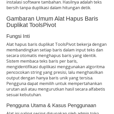
instalasi software tambahan. Hasilnya adalah teks
bersih tanpa duplikasi dalam hitungan detik.
Gambaran Umum Alat Hapus Baris
Duplikat ToolsPivot
Fungsi Inti
Alat hapus baris duplikat ToolsPivot bekerja dengan
membandingkan setiap baris dalam input teks dan
secara otomatis menghapus baris yang identik.
Sistem membaca teks baris per baris,
mengidentifikasi duplikasi menggunakan algoritma
pencocokan string yang presisi, lalu menghasilkan
output dengan hanya baris unik yang tersisa.
Pengguna dapat memilih untuk mempertahankan
urutan asli atau mengurutkan hasil secara alfabetis
sesuai kebutuhan.
Pengguna Utama & Kasus Penggunaan
Alat ini paling sering digunakan oleh admin toko