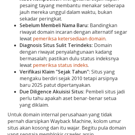
pesaing tayang membantu menakar seberapa
jauh mereka unggul dalam waktu, bukan
sekadar peringkat.
Sebelum Membeli Nama Baru:
Bandingkan
riwayat domain incaran dengan alternatif segar
lewat
pemeriksa ketersediaan domain
.
Diagnosis Situs Sulit Terindeks:
Domain
dengan riwayat penyalahgunaan kadang
bermasalah; pastikan dulu status indeksnya
lewat
pemeriksa status indeks
.
Verifikasi Klaim "Sejak Tahun":
Situs yang
mengaku berdiri sejak 2010 tetapi arsipnya
baru 2025 patut dipertanyakan.
Due Diligence Akuisisi Situs:
Pembeli situs jadi
perlu tahu apakah aset benar-benar setua
yang diklaim.
Untuk domain internal perusahaan yang tidak
pernah diarsipkan Wayback Machine, kolom umur
situs akan kosong dan itu wajar. Begitu pula domain
yang sengaja memblokir crawler arsip.