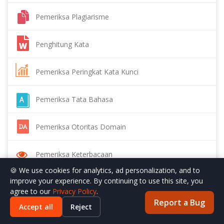
Pemeriksa Plagiarisme
Penghitung Kata
Pemeriksa Peringkat Kata Kunci
Pemeriksa Tata Bahasa
Pemeriksa Otoritas Domain
Pemeriksa Keterbacaan
🍪 We use cookies for analytics, ad personalization, and to
improve your experience. By continuing to use this site, you
Kompresor Gambar
agree to our
Privacy Policy
.
Report a Bug
Accept all
Reject
Pencarian Gambar Terbalik