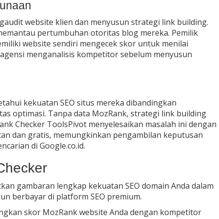
gunaan
audit website klien dan menyusun strategi link building.
emantau pertumbuhan otoritas blog mereka. Pemilik
iliki website sendiri mengecek skor untuk menilai
r di agensi menganalisis kompetitor sebelum menyusun
etahui kekuatan SEO situs mereka dibandingkan
as optimasi. Tanpa data MozRank, strategi link building
 Rank Checker ToolsPivot menyelesaikan masalah ini dengan
nstan dan gratis, memungkinkan pengambilan keputusan
carian di Google.co.id.
Checker
kan gambaran lengkap kekuatan SEO domain Anda dalam
kun berbayar di platform SEO premium.
ngkan skor MozRank website Anda dengan kompetitor