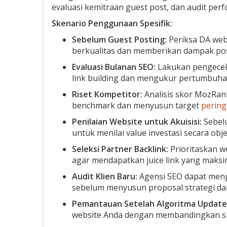
evaluasi kemitraan guest post, dan audit per
Skenario Penggunaan Spesifik:
Sebelum Guest Posting:
Periksa DA web
berkualitas dan memberikan dampak posi
Evaluasi Bulanan SEO:
Lakukan pengeceka
link building dan mengukur pertumbuhan
Riset Kompetitor:
Analisis skor MozRan
benchmark dan menyusun target
pering
Penilaian Website untuk Akuisisi:
Sebelu
untuk menilai value investasi secara objek
Seleksi Partner Backlink:
Prioritaskan w
agar mendapatkan juice link yang maksi
Audit Klien Baru:
Agensi SEO dapat mengg
sebelum menyusun proposal strategi dan
Pemantauan Setelah Algoritma Update
website Anda dengan membandingkan s