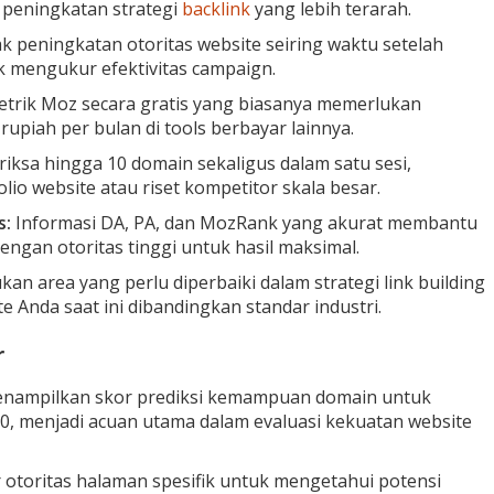
 peningkatan strategi
backlink
yang lebih terarah.
k peningkatan otoritas website seiring waktu setelah
k mengukur efektivitas campaign.
trik Moz secara gratis yang biasanya memerlukan
upiah per bulan di tools berbayar lainnya.
iksa hingga 10 domain sekaligus dalam satu sesi,
io website atau riset kompetitor skala besar.
s:
Informasi DA, PA, dan MozRank yang akurat membantu
 dengan otoritas tinggi untuk hasil maksimal.
an area yang perlu diperbaiki dalam strategi link building
 Anda saat ini dibandingkan standar industri.
r
nampilkan skor prediksi kemampuan domain untuk
00, menjadi acuan utama dalam evaluasi kekuatan website
toritas halaman spesifik untuk mengetahui potensi