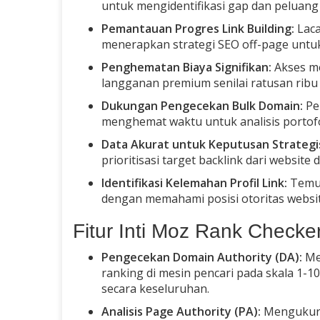
untuk mengidentifikasi gap dan peluang
Pemantauan Progres Link Building:
Laca
menerapkan strategi SEO off-page untu
Penghematan Biaya Signifikan:
Akses me
langganan premium senilai ratusan ribu r
Dukungan Pengecekan Bulk Domain:
Per
menghemat waktu untuk analisis portofol
Data Akurat untuk Keputusan Strategi
prioritisasi target backlink dari website
Identifikasi Kelemahan Profil Link:
Temuk
dengan memahami posisi otoritas website
Fitur Inti Moz Rank Checke
Pengecekan Domain Authority (DA):
Me
ranking di mesin pencari pada skala 1-1
secara keseluruhan.
Analisis Page Authority (PA):
Mengukur o