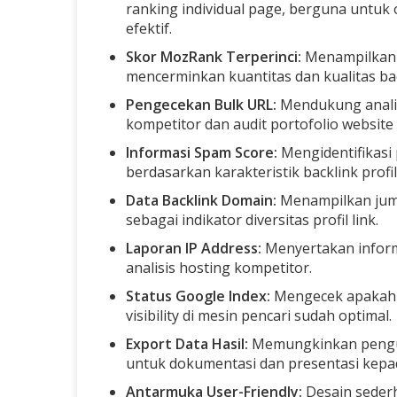
ranking individual page, berguna untuk 
efektif.
Skor MozRank Terperinci:
Menampilkan p
mencerminkan kuantitas dan kualitas ba
Pengecekan Bulk URL:
Mendukung analisi
kompetitor dan audit portofolio website 
Informasi Spam Score:
Mengidentifikasi 
berdasarkan karakteristik backlink profil
Data Backlink Domain:
Menampilkan juml
sebagai indikator diversitas profil link.
Laporan IP Address:
Menyertakan informa
analisis hosting kompetitor.
Status Google Index:
Mengecek apakah w
visibility di mesin pencari sudah optimal.
Export Data Hasil:
Memungkinkan pengun
untuk dokumentasi dan presentasi kepada
Antarmuka User-Friendly:
Desain seder