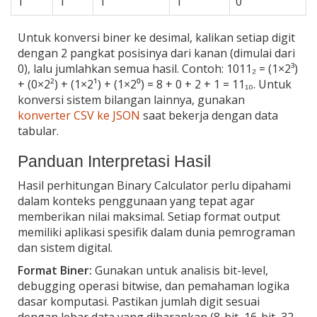
1
1
1
1
0
Untuk konversi biner ke desimal, kalikan setiap digit
dengan 2 pangkat posisinya dari kanan (dimulai dari
0), lalu jumlahkan semua hasil. Contoh: 1011₂ = (1×2³)
+ (0×2²) + (1×2¹) + (1×2⁰) = 8 + 0 + 2 + 1 = 11₁₀. Untuk
konversi sistem bilangan lainnya, gunakan
konverter CSV ke JSON
saat bekerja dengan data
tabular.
Panduan Interpretasi Hasil
Hasil perhitungan Binary Calculator perlu dipahami
dalam konteks penggunaan yang tepat agar
memberikan nilai maksimal. Setiap format output
memiliki aplikasi spesifik dalam dunia pemrograman
dan sistem digital.
Format Biner:
Gunakan untuk analisis bit-level,
debugging operasi bitwise, dan pemahaman logika
dasar komputasi. Pastikan jumlah digit sesuai
dengan lebar data yang diharapkan (8-bit, 16-bit, 32-