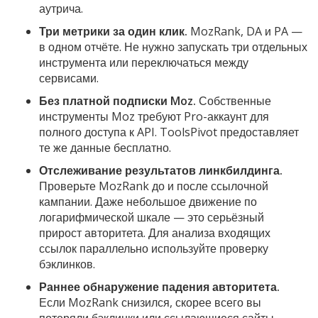
аутрича.
Три метрики за один клик.
MozRank, DA и PA —
в одном отчёте. Не нужно запускать три отдельных
инструмента или переключаться между
сервисами.
Без платной подписки Moz.
Собственные
инструменты Moz требуют Pro-аккаунт для
полного доступа к API. ToolsPivot предоставляет
те же данные бесплатно.
Отслеживание результатов линкбилдинга.
Проверьте MozRank до и после ссылочной
кампании. Даже небольшое движение по
логарифмической шкале — это серьёзный
прирост авторитета. Для анализа входящих
ссылок параллельно используйте проверку
бэклинков.
Раннее обнаружение падения авторитета.
Если MozRank снизился, скорее всего вы
потеряли бэклинки или ссылающиеся сайты