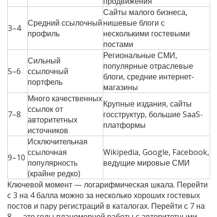
продвижения
Сайты малого бизнеса,
Средний ссылочный
нишевые блоги с
3–4
профиль
несколькими гостевыми
постами
Региональные СМИ,
Сильный
популярные отраслевые
5–6
ссылочный
блоги, средние интернет-
портфель
магазины
Много качественных
Крупные издания, сайты
ссылок от
7–8
госструктур, большие SaaS-
авторитетных
платформы
источников
Исключительная
ссылочная
Wikipedia, Google, Facebook,
9–10
популярность
ведущие мировые СМИ
(крайне редко)
Ключевой момент — логарифмическая шкала. Перейти
с 3 на 4 балла можно за несколько хороших гостевых
постов и пару регистраций в каталогах. Перейти с 7 на
8 — это годы планомерной работы с авторитетными