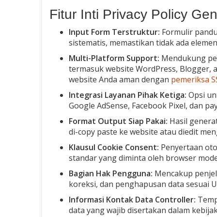
Fitur Inti Privacy Policy Ge
Input Form Terstruktur:
Formulir pandu
sistematis, memastikan tidak ada elemen
Multi-Platform Support:
Mendukung pemb
termasuk website WordPress, Blogger, ap
website Anda aman dengan
pemeriksa S
Integrasi Layanan Pihak Ketiga:
Opsi unt
Google AdSense, Facebook Pixel, dan pa
Format Output Siap Pakai:
Hasil genera
di-copy paste ke website atau diedit m
Klausul Cookie Consent:
Penyertaan oto
standar yang diminta oleh browser moder
Bagian Hak Pengguna:
Mencakup penjela
koreksi, dan penghapusan data sesuai U
Informasi Kontak Data Controller:
Templ
data yang wajib disertakan dalam kebijak