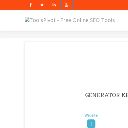
GENERATOR K
Website
1