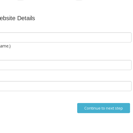
bsite Details
name.)
Continue to next step