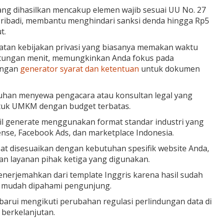
g dihasilkan mencakup elemen wajib sesuai UU No. 27
ribadi, membantu menghindari sanksi denda hingga Rp5
t.
tan kebijakan privasi yang biasanya memakan waktu
hitungan menit, memungkinkan Anda fokus pada
engan
generator syarat dan ketentuan
untuk dokumen
uhan menyewa pengacara atau konsultan legal yang
ntuk UMKM dengan budget terbatas.
l generate menggunakan format standar industri yang
ense, Facebook Ads, dan marketplace Indonesia.
at disesuaikan dengan kebutuhan spesifik website Anda,
an layanan pihak ketiga yang digunakan.
nerjemahkan dari template Inggris karena hasil sudah
n mudah dipahami pengunjung.
arui mengikuti perubahan regulasi perlindungan data di
berkelanjutan.