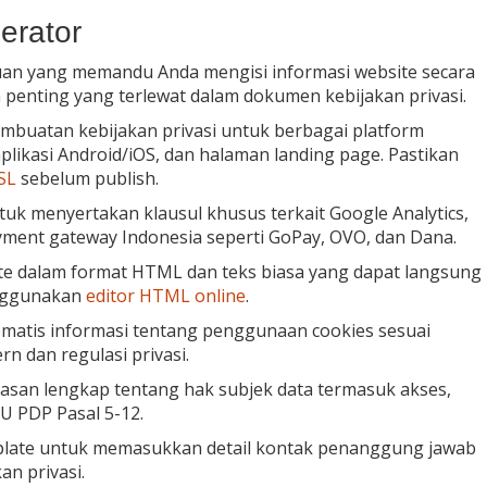
nerator
an yang memandu Anda mengisi informasi website secara
 penting yang terlewat dalam dokumen kebijakan privasi.
uatan kebijakan privasi untuk berbagai platform
likasi Android/iOS, dan halaman landing page. Pastikan
SL
sebelum publish.
uk menyertakan klausul khusus terkait Google Analytics,
yment gateway Indonesia seperti GoPay, OVO, dan Dana.
te dalam format HTML dan teks biasa yang dapat langsung
enggunakan
editor HTML online
.
matis informasi tentang penggunaan cookies sesuai
n dan regulasi privasi.
san lengkap tentang hak subjek data termasuk akses,
U PDP Pasal 5-12.
ate untuk memasukkan detail kontak penanggung jawab
an privasi.