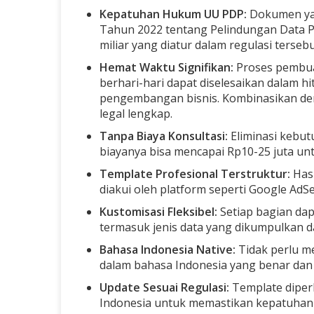
Kepatuhan Hukum UU PDP:
Dokumen yan
Tahun 2022 tentang Pelindungan Data P
miliar yang diatur dalam regulasi tersebu
Hemat Waktu Signifikan:
Proses pembua
berhari-hari dapat diselesaikan dalam 
pengembangan bisnis. Kombinasikan d
legal lengkap.
Tanpa Biaya Konsultasi:
Eliminasi kebut
biayanya bisa mencapai Rp10-25 juta u
Template Profesional Terstruktur:
Hasi
diakui oleh platform seperti Google AdS
Kustomisasi Fleksibel:
Setiap bagian dap
termasuk jenis data yang dikumpulkan d
Bahasa Indonesia Native:
Tidak perlu me
dalam bahasa Indonesia yang benar da
Update Sesuai Regulasi:
Template diperb
Indonesia untuk memastikan kepatuhan 