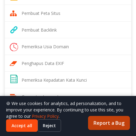
Pembuat Peta Situs
Pembuat Backlink
Pemeriksa Usia Domain
Penghapus Data EXIF
Pemeriksa Kepadatan Kata Kunci
Generator Lorem Ipsum
🍪 We use cookies for analytics, ad personalization, and to
improve your experience. By continuing to use this site, you
Penampil Data EXIF
agree to our
Privacy Policy
.
Report a Bug
Accept all
Reject
Pemeriksa Peringkat Moz