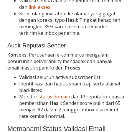
Validasi semua alamat sebelum kirim reminder
dan
link akses
Kirim ulang invitation ke alamat yang gagal
dengan koreksi typo
Hasil:
Tingkat kehadiran
meningkat 35% karena semua reminder
terkirim ke inbox penerima.
Audit Reputasi Sender
Konteks:
Perusahaan e-commerce mengalami
penurunan deliverability mendadak dan banyak
email masuk spam folder.
Proses:
Validasi seluruh active subscriber list
Identifikasi dan hapus spam trap serta alamat
blacklisted
Monitor
status domain
dan IP reputation pasca
pembersihan
Hasil:
Sender score pulih dari 65
menjadi 92 dalam 2 minggu, inbox placement
rate kembali normal.
Memahami Status Validasi Email