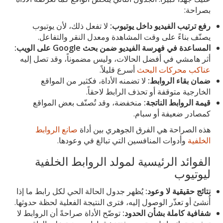
بصراحة:
رفع ترتيب الفيديو داخل يوتيوب:
لا تفعل ذلك، لأن يوتيوب
يصنّف بناءً على وقت المشاهدة ومعدل النقر والتفاعل.
المساعدة في فهرسة الفيديو ضمن بحث Google على الويب:
أثر هامشي في أفضل الحالات، وليس مضموناً، وقد تصل إليه
عناكب محركات البحث
أسرع قليلاً.
ضمان بقاء الروابط:
لا تضمنه الأداة، فكثير من المواقع
الخارجية متوقفة أو تحذف الرابط لاحقاً.
قيمة الروابط الناتجة:
منخفضة، وقد تُصنّف بعض المواقع
كمصادر ضعيفة أو سبام.
هذه الصراحة هي الفرق الجوهري بين أداة
صانع الروابط
الخلفية
وأدوات المنافسين التي تبالغ في وعودها.
الفوائد الرئيسية لمولد الروابط الخلفية
ليوتيوب
نتائج حقيقية لا وعود:
يُظهر جدول الحالة الحي لكل رابط ما إذا
أُنشئ أو تعذّر الوصول إليه، فترى النتيجة الفعلية لحظة حدوثها.
شفافية كاملة بشأن الحدود:
توضّح الأداة صراحةً أن الروابط لا