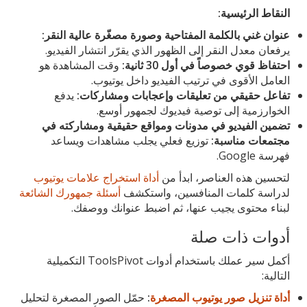
النقاط الرئيسية:
عنوان غني بالكلمة المفتاحية وصورة مصغّرة عالية النقر:
يرفعان معدل النقر إلى الظهور الذي يقرّر انتشار الفيديو.
احتفاظ قوي خصوصاً في أول 30 ثانية:
وقت المشاهدة هو
العامل الأقوى في ترتيب الفيديو داخل يوتيوب.
تفاعل حقيقي من تعليقات وإعجابات ومشاركات:
يدفع
الخوارزمية إلى توصية فيديوك لجمهور أوسع.
تضمين الفيديو في مدونات ومواقع حقيقية ومشاركته في
مجتمعات مناسبة:
توزيع فعلي يجلب مشاهدات ويساعد
فهرسة Google.
لتحسين هذه العناصر، ابدأ من
أداة استخراج علامات يوتيوب
لدراسة كلمات المنافسين، واستكشف
أسئلة جمهورك الشائعة
لبناء محتوى يجيب عنها، ثم اضبط عنوانك ووصفك.
أدوات ذات صلة
أكمل سير عملك باستخدام أدوات ToolsPivot التكميلية
التالية:
أداة تنزيل صور يوتيوب المصغرة
:
حمّل الصور المصغرة لتحليل