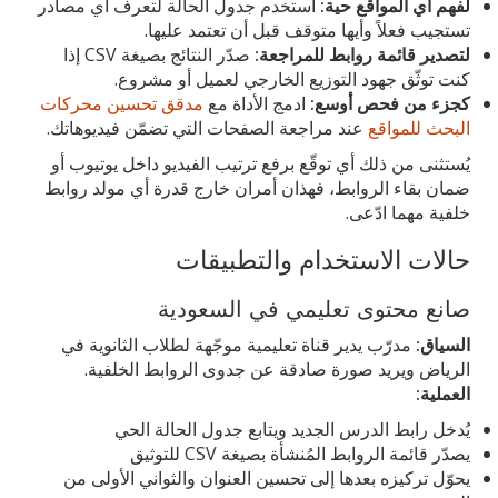
لفهم أي المواقع حية:
استخدم جدول الحالة لتعرف أي مصادر
تستجيب فعلاً وأيها متوقف قبل أن تعتمد عليها.
لتصدير قائمة روابط للمراجعة:
صدّر النتائج بصيغة CSV إذا
كنت توثّق جهود التوزيع الخارجي لعميل أو مشروع.
كجزء من فحص أوسع:
ادمج الأداة مع
مدقق تحسين محركات
البحث للمواقع
عند مراجعة الصفحات التي تضمّن فيديوهاتك.
يُستثنى من ذلك أي توقّع برفع ترتيب الفيديو داخل يوتيوب أو
ضمان بقاء الروابط، فهذان أمران خارج قدرة أي مولد روابط
خلفية مهما ادّعى.
حالات الاستخدام والتطبيقات
صانع محتوى تعليمي في السعودية
السياق:
مدرّب يدير قناة تعليمية موجّهة لطلاب الثانوية في
الرياض ويريد صورة صادقة عن جدوى الروابط الخلفية.
العملية:
يُدخل رابط الدرس الجديد ويتابع جدول الحالة الحي
يصدّر قائمة الروابط المُنشأة بصيغة CSV للتوثيق
يحوّل تركيزه بعدها إلى تحسين العنوان والثواني الأولى من