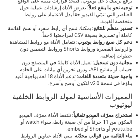
ترفع ترتيبك داخل يوتيوب، فتتخذ قرارات مبنية على الواقع.
توجيه نحو ما ينفع فعلاً:
تعرض الأداة إرشادات عملية حول
العناصر التي تنمّي الفيديو حقاً بدل الاعتماد على روابط
منخفضة القيمة.
تصدير منظّم للنتائج:
يمكنك نسخ أي رابط منفرد أو نسخ القائمة
كاملة أو تصديرها بصيغة CSV لمراجعتها لاحقاً.
دعم كل صيغ روابط يوتيوب:
تتعامل الأداة مع روابط المشاهدة
والروابط القصيرة وروابط Shorts وروابط التضمين دون
خطوات إضافية.
مجانية دون تسجيل:
تعمل الأداة كاملةً في المتصفح دون
حساب أو مفاتيح API، ودون تخزين أي بيانات على الخادم.
واجهة حديثة متعددة اللغات:
تدعم الأداة 18 لغة بواجهة أعيد
بناؤها في نسخة v2.0 لتكون أوضح وأسرع.
المميزات الأساسية لمولد الروابط الخلفية
ليوتيوب
استخراج معرّف الفيديو تلقائياً:
تلتقط الأداة معرّف الفيديو
المكوّن من 11 حرفاً من أي صيغة رابط، سواء watch أو
youtu.be أو Shorts أو embed.
بناء القائمة من قوالب محدّثة:
تبني الأداة عناوين الروابط