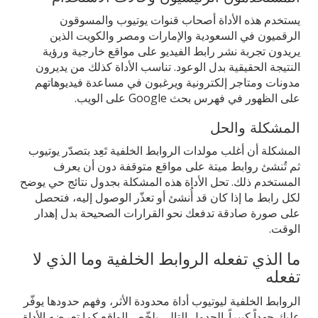
يستخدم هذه الأداة أصحاب قنوات يوتيوب والمسوقون
الرقميون في السعودية والإمارات ومصر والكويت الذين
يريدون تجربة نشر رابط الفيديو على مواقع خارجية ورؤية
النتيجة الحقيقية بدل الوعود. تناسب الأداة كذلك من يديرون
مدونات ومتاجر إلكترونية ويرغبون في مساعدة فيديوهاتهم
على الظهور في فهرس بحث Google على الويب.
المشكلة والحل
المشكلة أن أغلب مولدات الروابط الخلفية تَعِد بتصدّر يوتيوب
ثم تُنشئ روابط ميتة على مواقع متوقفة دون أن يعرف
المستخدم ذلك. تحل الأداة هذه المشكلة بجدول نتائج حي يوضح
لكل رابط ما إذا كان قد أُنشئ أو تعذّر الوصول إليه، فتحصل
على صورة صادقة تدفعك نحو القرارات الصحيحة بدل إهدار
الوقت.
ما الذي تفعله الروابط الخلفية وما الذي لا
تفعله
الروابط الخلفية ليوتيوب أداة محدودة الأثر، وفهم حدودها يوفّر
عليك جهداً كبيراً. الجدول التالي يلخّص الواقع كما تعرضه الأداة