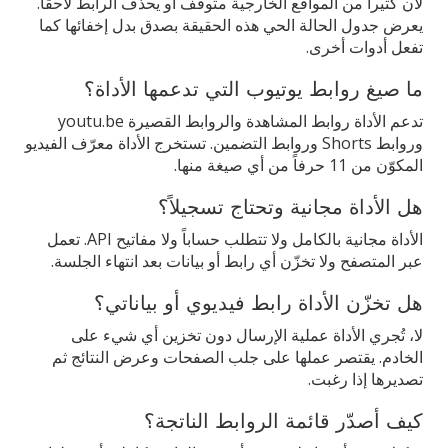
لأن كثيراً من المواقع الخارجية متوقف أو يحذف الرابط لاحقاً.
يعرض جدول الحالة الحي هذه الحقيقة بصدق بدل إخفائها كما
تفعل أدوات أخرى.
ما صيغ روابط يوتيوب التي تدعمها الأداة؟
تدعم الأداة روابط المشاهدة والروابط القصيرة youtu.be
وروابط Shorts وروابط التضمين. تستخرج الأداة معرّف الفيديو
المكوّن من 11 حرفاً من أي صيغة منها.
هل الأداة مجانية وتحتاج تسجيلاً؟
الأداة مجانية بالكامل ولا تتطلب حساباً ولا مفاتيح API. تعمل
عبر المتصفح ولا تخزّن أي رابط أو بيانات بعد انتهاء الجلسة.
هل تخزّن الأداة رابط فيديوي أو بياناتي؟
لا، تُجري الأداة عملية الإرسال دون تخزين أي شيء على
الخادم. يقتصر عملها على جلب الصفحات وعرض النتائج ثم
تصديرها إذا رغبت.
كيف أصدّر قائمة الروابط الناتجة؟