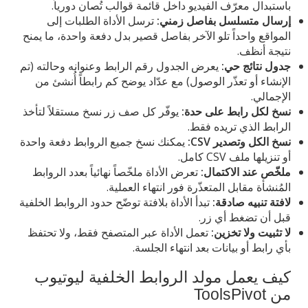
باستبدال معرّف الفيديو داخل قائمة قوالب تُصان دورياً.
إرسال متسلسل بفاصل زمني:
ترسل الأداة الطلبات إلى
المواقع واحداً تلو الآخر بفاصل قصير بدل دفعة واحدة، ما يمنح
نتيجة أنظف.
جدول نتائج حي:
يعرض الجدول رقم الرابط وعنوانه وحالته (تم
الإنشاء أو تعذّر الوصول) مع عدّاد يوضح كم رابطاً أُنشئ من
الإجمالي.
نسخ لكل رابط على حدة:
يوفّر كل صف زر نسخ مستقلاً لتأخذ
الرابط الذي تريده فقط.
نسخ الكل وتصدير CSV:
يمكنك نسخ جميع الروابط دفعة واحدة
أو تنزيلها ملف CSV كامل.
ملخّص عند الاكتمال:
تعرض الأداة ملخّصاً نهائياً بعدد الروابط
المُنشأة مقابل المتعذّرة فور انتهاء العملية.
لافتة تنبيه صادقة:
تبدأ الأداة بلافتة توضّح حدود الروابط الخلفية
قبل أن تضغط أي زر.
لا تثبيت ولا تخزين:
تعمل الأداة عبر المتصفح فقط، ولا تحتفظ
بأي رابط أو بيانات بعد انتهاء الجلسة.
كيف يعمل مولد الروابط الخلفية ليوتيوب
من ToolsPivot