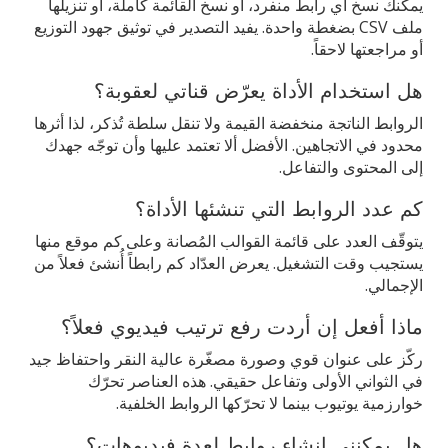
يمكنك نسخ أي رابط منفرد، أو نسخ القائمة كاملة، أو تنزيلها
ملف CSV بضغطة واحدة. يفيد التصدير في توثيق جهود التوزيع
أو مراجعتها لاحقاً.
هل استخدام الأداة يعرّض قناتي لعقوبة؟
الروابط الناتجة منخفضة القيمة ولا تنقل سلطة تُذكر، لذا أثرها
محدود في الاتجاهين. الأفضل ألا تعتمد عليها وأن توجّه جهدك
إلى المحتوى والتفاعل.
كم عدد الروابط التي تنشئها الأداة؟
يتوقّف العدد على قائمة القوالب المُصانة وعلى كم موقع منها
يستجيب وقت التشغيل. يعرض العدّاد كم رابطاً أُنشئ فعلاً من
الإجمالي.
ماذا أفعل إن أردت رفع ترتيب فيديوي فعلاً؟
ركّز على عنوان قوي وصورة مصغّرة عالية النقر واحتفاظ جيد
في الثواني الأولى وتفاعل حقيقي. هذه العناصر تحرّك
خوارزمية يوتيوب بينما لا تحرّكها الروابط الخلفية.
هل يمكنني إنشاء روابط لعدة فيديوهات؟