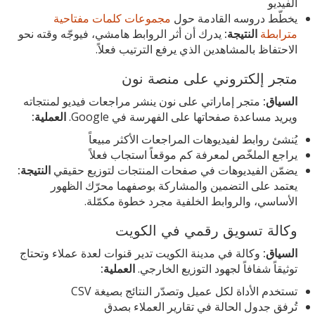
الفيديو
يخطّط دروسه القادمة حول
مجموعات كلمات مفتاحية
مترابطة
النتيجة:
يدرك أن أثر الروابط هامشي، فيوجّه وقته نحو
الاحتفاظ بالمشاهدين الذي يرفع الترتيب فعلاً.
متجر إلكتروني على منصة نون
السياق:
متجر إماراتي على نون ينشر مراجعات فيديو لمنتجاته
ويريد مساعدة صفحاتها على الفهرسة في Google.
العملية:
يُنشئ روابط لفيديوهات المراجعات الأكثر مبيعاً
يراجع الملخّص لمعرفة كم موقعاً استجاب فعلاً
يضمّن الفيديوهات في صفحات المنتجات لتوزيع حقيقي
النتيجة:
يعتمد على التضمين والمشاركة بوصفهما محرّك الظهور
الأساسي، والروابط الخلفية مجرد خطوة مكمّلة.
وكالة تسويق رقمي في الكويت
السياق:
وكالة في مدينة الكويت تدير قنوات لعدة عملاء وتحتاج
توثيقاً شفافاً لجهود التوزيع الخارجي.
العملية:
تستخدم الأداة لكل عميل وتصدّر النتائج بصيغة CSV
تُرفق جدول الحالة في تقارير العملاء بصدق