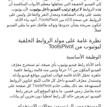
إلى الفيديو. الحقيقة التي تتجاهلها معظم الأدوات المنافسة أن
هذه الروابط
لا ترفع ترتيب الفيديو داخل يوتيوب
، لأن يوتيوب
يعتمد على وقت المشاهدة ومعدل النقر والتفاعل وليس على
الروابط. في نسخة v2.0 من ToolsPivot، أعيد بناء الأداة
لتكون صريحة بشأن حدودها وتوجّه طاقتك نحو ما ينمّي الفيديو
فعلاً.
نظرة عامة على مولد الروابط الخلفية
ليوتيوب من ToolsPivot
الوظيفة الأساسية
تأخذ الأداة رابط فيديو يوتيوب بأي صيغة، ثم تستخرج معرّف
الفيديو المكوّن من 11 حرفاً وتبني منه قائمة روابط خلفية
جاهزة. تحمّل الأداة قائمة قوالب لعناوين مواقع فيديو وأدلة،
وتستبدل معرّف الفيديو داخل كل قالب لتُنتج عناوين الروابط
المستهدفة. بعد ذلك يطلب خادم ToolsPivot كل صفحة على
حدة بفاصل زمني قصير، ما يدفع الموقع إلى عرض رابط
الفيديو، ثم يعرض حالة كل رابط لحظياً دون تخزين أي بيانات.
المستخدمون الرئيسيون وحالات الاستخدام