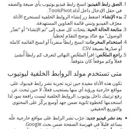
الصق رابط الفيديو:
انسخ رابط فيديو يوتيوب بأي صيغة والصقه
في حقل الإدخال داخل أداة ToolsPivot.
بدء الإنشاء:
اضغط زر إنشاء الروابط الخلفية لتستخرج الأداة
معرّف الفيديو وتبني قائمة العناوين المستهدفة.
متابعة الحالة الحية:
يتحدّث كل صف إلى "تم الإنشاء" أو "تعذّر
الوصول" مع عدّاد يوضح التقدّم لحظياً.
استخدام المخرجات:
انسخ رابطاً منفرداً أو انسخ القائمة كاملة
أو صدّرها بصيغة CSV.
راجع الملخّص:
اقرأ الملخّص النهائي لتعرف كم رابطاً أُنشئ
فعلاً وكم موقعاً كان متوقفاً.
متى تستخدم مولد الروابط الخلفية ليوتيوب
تكون هذه الأداة مفيدة حين تريد تجربة نشر رابط فيديوك على
مواقع خارجية ورؤية أي منها يستجيب فعلاً، لا حين تبحث عن
رفع ترتيبك داخل يوتيوب. الروابط الخلفية ليست رافعة نمو، لذا
استخدمها كخطوة ثانوية ضمن جهد أوسع يركّز على المحتوى
والتوزيع الحقيقي.
بعد نشر فيديو جديد:
جرّب نشر الرابط على مواقع خارجية علّه
يساعد قليلاً في فهرسة الصفحة ضمن بحث Google.