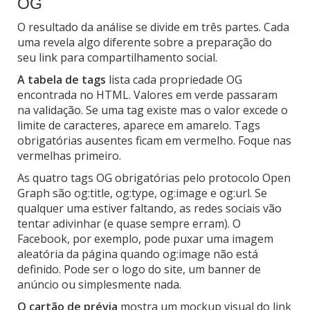
OG
O resultado da análise se divide em três partes. Cada
uma revela algo diferente sobre a preparação do
seu link para compartilhamento social.
A tabela de tags
lista cada propriedade OG
encontrada no HTML. Valores em verde passaram
na validação. Se uma tag existe mas o valor excede o
limite de caracteres, aparece em amarelo. Tags
obrigatórias ausentes ficam em vermelho. Foque nas
vermelhas primeiro.
As quatro tags OG obrigatórias pelo protocolo Open
Graph são og:title, og:type, og:image e og:url. Se
qualquer uma estiver faltando, as redes sociais vão
tentar adivinhar (e quase sempre erram). O
Facebook, por exemplo, pode puxar uma imagem
aleatória da página quando og:image não está
definido. Pode ser o logo do site, um banner de
anúncio ou simplesmente nada.
O cartão de prévia
mostra um mockup visual do link