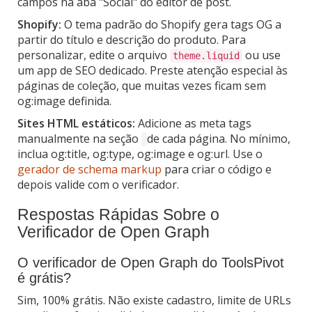
campos na aba "Social" do editor de post.
Shopify:
O tema padrão do Shopify gera tags OG a
partir do título e descrição do produto. Para
personalizar, edite o arquivo
ou use
theme.liquid
um app de SEO dedicado. Preste atenção especial às
páginas de coleção, que muitas vezes ficam sem
og:image definida.
Sites HTML estáticos:
Adicione as meta tags
manualmente na seção
de cada página. No mínimo,
inclua og:title, og:type, og:image e og:url. Use o
gerador de schema markup
para criar o código e
depois valide com o verificador.
Respostas Rápidas Sobre o
Verificador de Open Graph
O verificador de Open Graph do ToolsPivot
é grátis?
Sim, 100% grátis. Não existe cadastro, limite de URLs