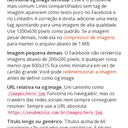
mais comum. Links compartilhados sem tag de
imagem aparecem como texto puro no Facebook e
no LinkedIn. A correção é direta: adicione uma meta
tag apontando para uma imagem de alta qualidade.
Use 1200x630 pixels como padrão. Se a imagem
pesar demais, rode ela no
compressor de imagens
para manter o arquivo abaixo de 1 MB.
Imagem pequena demais.
O Facebook não renderiza
imagens abaixo de 200x200 pixels, e qualquer coisa
menor que 600x315 fica como miniatura em vez de
cartão grande. Você pode
redimensionar a imagem
antes de definir como og:image.
URL relativa na og:image.
Um caminho como
funciona no navegador, mas os
/images/hero.jpg
crawlers das redes sociais nem sempre conseguem
resolver. Sempre use a URL absoluta:
.
https://seudominio.com.br/images/hero.jpg
Título longo ou genérico.
Títulos acima de 60
caracteres são cortados com reticências. E títulos