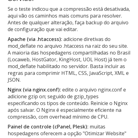
Se o teste indicou que a compressão está desativada,
aqui vão os caminhos mais comuns para resolver.
Antes de qualquer alteração, faça backup do arquivo
de configuração que vai editar.
Apache (via .htaccess):
adicione diretivas do
mod_deflate no arquivo .htaccess na raiz do seu site.
A maioria das hospedagens compartilhadas no Brasil
(Locaweb, HostGator, KingHost, UOL Host) já tem o
mod_deflate habilitado no servidor. Basta incluir as
regras para comprimir HTML, CSS, JavaScript, XML e
JSON.
Nginx (via nginx.conf):
edite o arquivo nginx.conf e
adicione gzip on; seguido de gzip_types
especificando os tipos de conteúdo. Reinicie o Nginx
após salvar. O Nginx é especialmente eficiente na
compressão, com overhead mínimo de CPU.
Painel de controle (cPanel, Plesk):
muitas
hospedagens oferecem a opção "Otimizar Website"