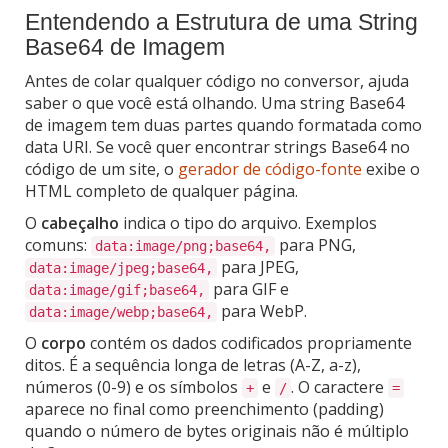
Entendendo a Estrutura de uma String
Base64 de Imagem
Antes de colar qualquer código no conversor, ajuda
saber o que você está olhando. Uma string Base64
de imagem tem duas partes quando formatada como
data URI. Se você quer encontrar strings Base64 no
código de um site, o
gerador de código-fonte
exibe o
HTML completo de qualquer página.
O
cabeçalho
indica o tipo do arquivo. Exemplos
comuns:
para PNG,
data:image/png;base64,
para JPEG,
data:image/jpeg;base64,
para GIF e
data:image/gif;base64,
para WebP.
data:image/webp;base64,
O
corpo
contém os dados codificados propriamente
ditos. É a sequência longa de letras (A-Z, a-z),
números (0-9) e os símbolos
e
. O caractere
+
/
=
aparece no final como preenchimento (padding)
quando o número de bytes originais não é múltiplo