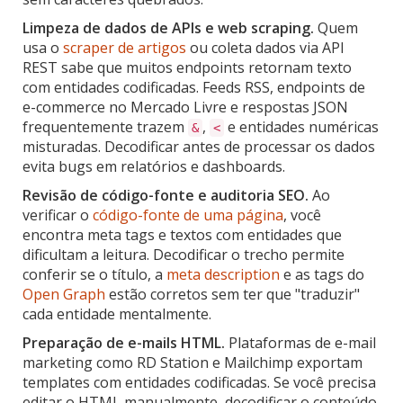
Limpeza de dados de APIs e web scraping.
Quem
usa o
scraper de artigos
ou coleta dados via API
REST sabe que muitos endpoints retornam texto
com entidades codificadas. Feeds RSS, endpoints de
e-commerce no Mercado Livre e respostas JSON
frequentemente trazem
,
e entidades numéricas
&
<
misturadas. Decodificar antes de processar os dados
evita bugs em relatórios e dashboards.
Revisão de código-fonte e auditoria SEO.
Ao
verificar o
código-fonte de uma página
, você
encontra meta tags e textos com entidades que
dificultam a leitura. Decodificar o trecho permite
conferir se o título, a
meta description
e as tags do
Open Graph
estão corretos sem ter que "traduzir"
cada entidade mentalmente.
Preparação de e-mails HTML.
Plataformas de e-mail
marketing como RD Station e Mailchimp exportam
templates com entidades codificadas. Se você precisa
editar o HTML manualmente, decodificar o conteúdo