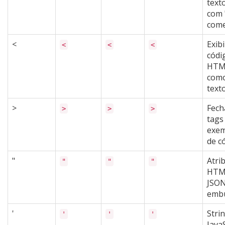
text
com 
come
<
Exibi
<
<
<
códi
HTM
com
text
>
Fech
>
>
>
tags
exem
de c
"
Atri
"
"
"
HTM
JSO
embu
'
Stri
'
'
'
JavaS