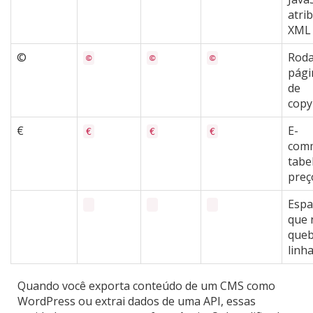
atri
XML
©
Roda
©
©
©
pági
de
copy
€
E-
€
€
€
comm
tabe
preç
Espa
que 
que
linh
Quando você exporta conteúdo de um CMS como
WordPress ou extrai dados de uma API, essas