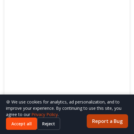
🍪 We use cookies for analytics, ad personalization, and to
improve your experience. By continuing to use this site, you
agree to our
Privacy Policy
.
Report a Bug
Accept all
Reject