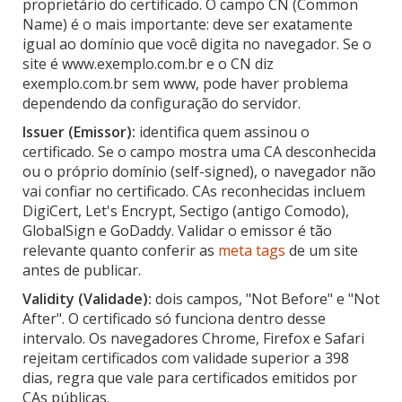
proprietário do certificado. O campo CN (Common
Name) é o mais importante: deve ser exatamente
igual ao domínio que você digita no navegador. Se o
site é www.exemplo.com.br e o CN diz
exemplo.com.br sem www, pode haver problema
dependendo da configuração do servidor.
Issuer (Emissor):
identifica quem assinou o
certificado. Se o campo mostra uma CA desconhecida
ou o próprio domínio (self-signed), o navegador não
vai confiar no certificado. CAs reconhecidas incluem
DigiCert, Let's Encrypt, Sectigo (antigo Comodo),
GlobalSign e GoDaddy. Validar o emissor é tão
relevante quanto conferir as
meta tags
de um site
antes de publicar.
Validity (Validade):
dois campos, "Not Before" e "Not
After". O certificado só funciona dentro desse
intervalo. Os navegadores Chrome, Firefox e Safari
rejeitam certificados com validade superior a 398
dias, regra que vale para certificados emitidos por
CAs públicas.