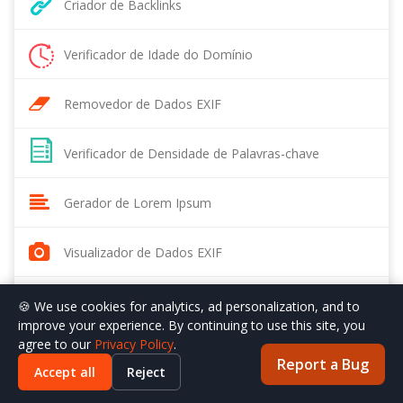
Criador de Backlinks
Verificador de Idade do Domínio
Removedor de Dados EXIF
Verificador de Densidade de Palavras-chave
Gerador de Lorem Ipsum
Visualizador de Dados EXIF
Verificador de Ranking Moz
🍪 We use cookies for analytics, ad personalization, and to
improve your experience. By continuing to use this site, you
agree to our
Privacy Policy
.
Report a Bug
Accept all
Reject