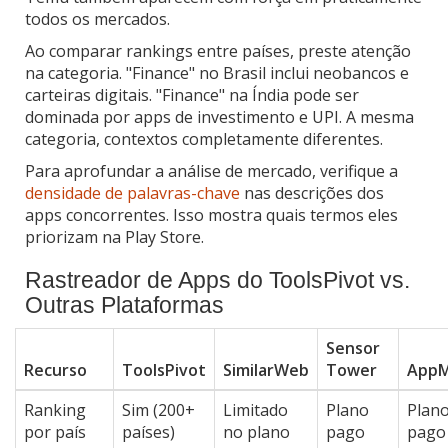
todos os mercados.
Ao comparar rankings entre países, preste atenção
na categoria. "Finance" no Brasil inclui neobancos e
carteiras digitais. "Finance" na Índia pode ser
dominada por apps de investimento e UPI. A mesma
categoria, contextos completamente diferentes.
Para aprofundar a análise de mercado, verifique a
densidade de palavras-chave
nas descrições dos
apps concorrentes. Isso mostra quais termos eles
priorizam na Play Store.
Rastreador de Apps do ToolsPivot vs.
Outras Plataformas
Sensor
Recurso
ToolsPivot
SimilarWeb
Tower
AppM
Ranking
Sim (200+
Limitado
Plano
Plan
por país
países)
no plano
pago
pago