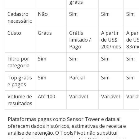
grátis
Cadastro
Não
Sim
Sim
Sim
necessário
Custo
Grátis
Grátis
A partir
A par
limitado /
de US$
de U
Pago
200/mês
83/m
Filtro por
Sim
Sim
Sim
Sim
categoria
Top grátis
Sim
Parcial
Sim
Sim
e pagos
Volume de
Até 100
Variável
Variável
Variá
resultados
Plataformas pagas como Sensor Tower e data.ai
oferecem dados históricos, estimativas de receita e
análise de retenção. O ToolsPivot não substitui