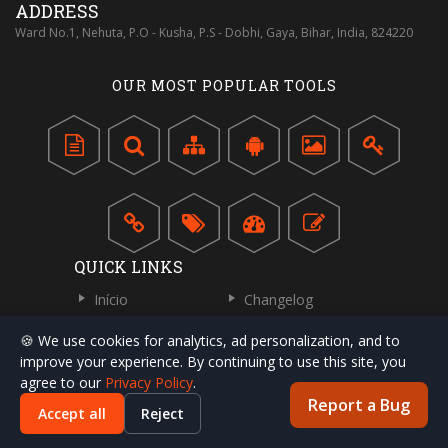
ADDRESS
Ward No.1, Nehuta, P.O - Kusha, P.S - Dobhi, Gaya, Bihar, India, 824220
OUR MOST POPULAR TOOLS
QUICK LINKS
Início
Changelog
Privacy Policy
Terms of Service
🍪 We use cookies for analytics, ad personalization, and to
Escreva para Nós
Fale Conosco
improve your experience. By continuing to use this site, you
agree to our
Privacy Policy
.
Sobre Nós
Report a Bug
Accept all
Reject