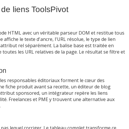
 de liens ToolsPivot
n code HTML avec un véritable parseur DOM et restitue tous
 affiche le texte d'ancre, l'URL résolue, le type de lien
ttribut rel séparément. La balise base est traitée en
e toutes les URL relatives de la page. Le résultat se filtre et
ion
 les responsables éditoriaux forment le cœur des
une fiche produit avant sa recette, un éditeur de blog
attribut sponsored, un intégrateur repère les liens
ilité. Freelances et PME y trouvent une alternative aux
.
 pas lequel corriger. Le tableau complet transforme ce