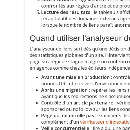
confrontés aux règles d'ancre et de prot
Lecture des résultats :
le tableau s'affic
récapitulatif des domaines externes figu
lorsque le nombre de liens paraît anorm
Quand utiliser l'analyseur d
L'analyseur de liens sert dès qu'une décision 
des statistiques globales d'un site. Il intervi
page stratégique stagne malgré un contenu cor
en agence comme chez les éditeurs indépenda
Avant une mise en production :
contrôle
bonnes URL et non vers l'environnement
Après une migration :
repérer les liens 
avant que les redirections ne s'accumule
Contrôle d'un article partenaire :
vérifi
sponsored ou nofollow sur les liens con
Page qui ne décolle pas :
examiner si les
complément d'un
vérificateur d'indexati
Veille concurrentielle :
lire à qui une pa