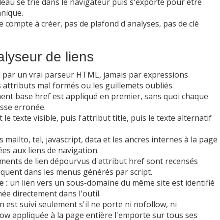
leau se trie dans le navigateur puis s'exporte pour être
hnique.
 compte à créer, pas de plafond d'analyses, pas de clé
alyseur de liens
u par un vrai parseur HTML, jamais par expressions
es attributs mal formés ou les guillemets oubliés.
ment base href est appliqué en premier, sans quoi chaque
esse erronée.
t le texte visible, puis l'attribut title, puis le texte alternatif
 mailto, tel, javascript, data et les ancres internes à la page
es aux liens de navigation.
éments de lien dépourvus d'attribut href sont recensés
quent dans les menus générés par script.
e :
un lien vers un sous-domaine du même site est identifié
hée directement dans l'outil.
n est suivi seulement s'il ne porte ni nofollow, ni
low appliquée à la page entière l'emporte sur tous ses