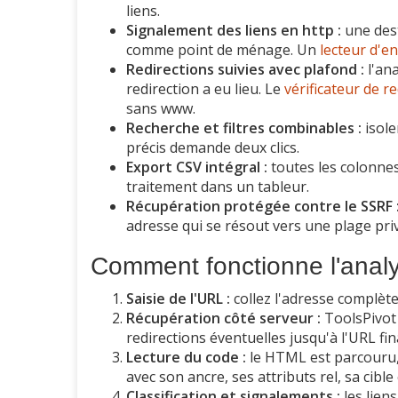
liens.
Signalement des liens en http :
une dest
comme point de ménage. Un
lecteur d'e
Redirections suivies avec plafond :
l'ana
redirection a eu lieu. Le
vérificateur de r
sans www.
Recherche et filtres combinables :
isole
précis demande deux clics.
Export CSV intégral :
toutes les colonnes
traitement dans un tableur.
Récupération protégée contre le SSRF 
adresse qui se résout vers une plage pri
Comment fonctionne l'analy
Saisie de l'URL :
collez l'adresse complète
Récupération côté serveur :
ToolsPivot 
redirections éventuelles jusqu'à l'URL fin
Lecture du code :
le HTML est parcouru, 
avec son ancre, ses attributs rel, sa cibl
Classification et signalements :
les lien