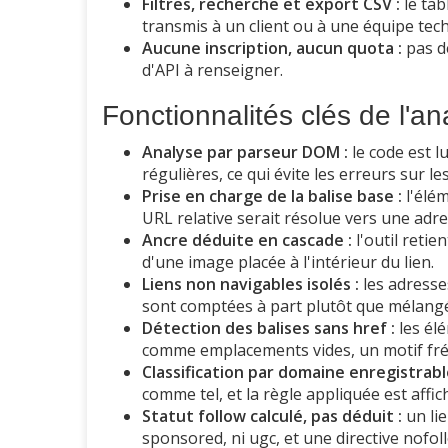
Filtres, recherche et export CSV :
le tab
transmis à un client ou à une équipe tec
Aucune inscription, aucun quota :
pas de
d'API à renseigner.
Fonctionnalités clés de l'an
Analyse par parseur DOM :
le code est l
régulières, ce qui évite les erreurs sur l
Prise en charge de la balise base :
l'élé
URL relative serait résolue vers une adr
Ancre déduite en cascade :
l'outil retien
d'une image placée à l'intérieur du lien.
Liens non navigables isolés :
les adresses
sont comptées à part plutôt que mélangé
Détection des balises sans href :
les él
comme emplacements vides, un motif fré
Classification par domaine enregistrabl
comme tel, et la règle appliquée est affic
Statut follow calculé, pas déduit :
un lie
sponsored, ni ugc, et une directive nofol