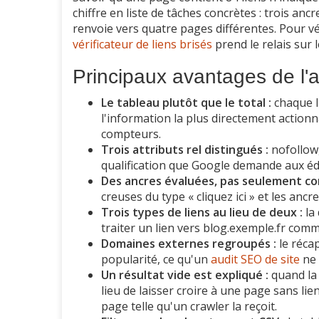
chiffre en liste de tâches concrètes : trois anc
renvoie vers quatre pages différentes. Pour vé
vérificateur de liens brisés
prend le relais sur
Principaux avantages de l'a
Le tableau plutôt que le total :
chaque l
l'information la plus directement action
compteurs.
Trois attributs rel distingués :
nofollow,
qualification que Google demande aux é
Des ancres évaluées, pas seulement co
creuses du type « cliquez ici » et les ancr
Trois types de liens au lieu de deux :
la 
traiter un lien vers blog.exemple.fr comm
Domaines externes regroupés :
le récap
popularité, ce qu'un
audit SEO de site
ne 
Un résultat vide est expliqué :
quand la 
lieu de laisser croire à une page sans lie
page telle qu'un crawler la reçoit.