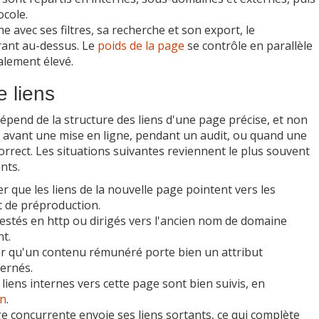
ocole.
he avec ses filtres, sa recherche et son export, le
rant au-dessus. Le
poids de la page
se contrôle en parallèle
alement élevé.
e liens
dépend de la structure des liens d'une page précise, et non
ent avant une mise en ligne, pendant un audit, ou quand une
rect. Les situations suivantes reviennent le plus souvent
nts.
r que les liens de la nouvelle page pointent vers les
 de préproduction.
restés en http ou dirigés vers l'ancien nom de domaine
nt.
er qu'un contenu rémunéré porte bien un attribut
cernés.
 liens internes vers cette page sont bien suivis, en
on
.
ge concurrente envoie ses liens sortants, ce qui complète