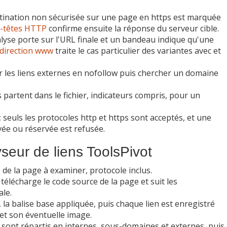
ination non sécurisée sur une page en https est marquée
n-têtes HTTP
confirme ensuite la réponse du serveur cible.
lyse porte sur l'URL finale et un bandeau indique qu'une
edirection www
traite le cas particulier des variantes avec et
r les liens externes en nofollow puis chercher un domaine
 partent dans le fichier, indicateurs compris, pour un
:
seuls les protocoles http et https sont acceptés, et une
vée ou réservée est refusée.
seur de liens ToolsPivot
 de la page à examiner, protocole inclus.
télécharge le code source de la page et suit les
ale.
la balise base appliquée, puis chaque lien est enregistré
e et son éventuelle image.
s sont répartis en internes, sous-domaines et externes, puis