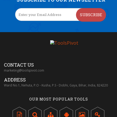
SUBSCRIBE
CONTACT US
marketing@toolspivot.com
ADDRESS
Ward No.1, Nehuta, P.O - Kusha, P.S - Dobhi, Gaya, Bihar, India, 824220
OUR MOST POPULAR TOOLS