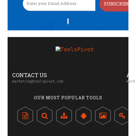
SUBSCRIBE
CONTACT US
AD
marketing@toolspivot.com
Ward
OUR MOST POPULAR TOOLS