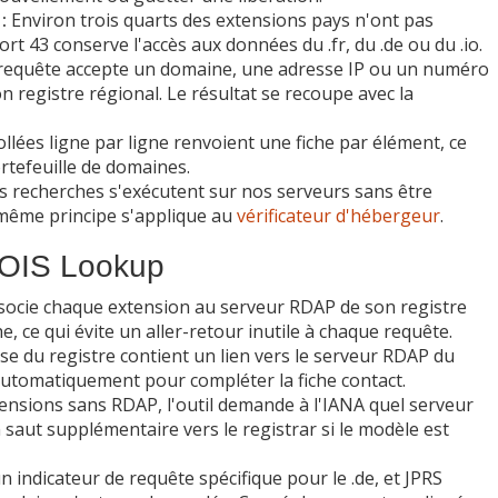
:
Environ trois quarts des extensions pays n'ont pas
rt 43 conserve l'accès aux données du .fr, du .de ou du .io.
quête accepte un domaine, une adresse IP ou un numéro
 registre régional. Le résultat se recoupe avec la
llées ligne par ligne renvoient une fiche par élément, ce
rtefeuille de domaines.
s recherches s'exécutent sur nos serveurs sans être
 même principe s'applique au
vérificateur d'hébergeur
.
HOIS Lookup
 associe chaque extension au serveur RDAP de son registre
, ce qui évite un aller-retour inutile à chaque requête.
e du registre contient un lien vers le serveur RDAP du
 automatiquement pour compléter la fiche contact.
ensions sans RDAP, l'outil demande à l'IANA quel serveur
un saut supplémentaire vers le registrar si le modèle est
indicateur de requête spécifique pour le .de, et JPRS