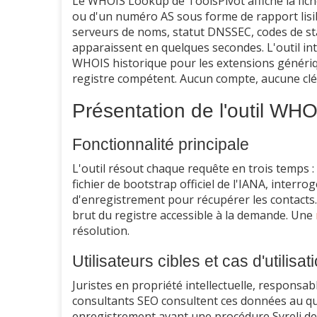
Le WHOIS Lookup de ToolsPivot affiche la fic
ou d'un numéro AS sous forme de rapport lisib
serveurs de noms, statut DNSSEC, codes de sta
apparaissent en quelques secondes. L'outil in
WHOIS historique pour les extensions génériqu
registre compétent. Aucun compte, aucune cl
Présentation de l'outil WH
Fonctionnalité principale
L'outil résout chaque requête en trois temps :
fichier de bootstrap officiel de l'IANA, interrog
d'enregistrement pour récupérer les contacts. L
brut du registre accessible à la demande. Une
résolution.
Utilisateurs cibles et cas d'utilisat
Juristes en propriété intellectuelle, responsa
consultants SEO consultent ces données au quot
enregistrement avant une procédure Syreli deva