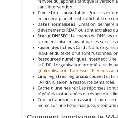
renvoie du japonais tant que la version 
sans intervention.
Texte brut consultable :
Pour les extens
en arrière-plan et reste affichable en 
Dates normalisées :
Création, dernière m
d'événements RDAP ou sont extraites du 
Statut DNSSEC :
Le champ de DNS sécuris
rarement mise en avant par les services 
Fusion des fiches vCard :
Nom, organisati
RDAP et du texte brut sont fusionnés, pr
Ressources numériques Internet :
Une a
le CIDR, l'organisation propriétaire, le pa
géolocalisation d'adresses IP en masse
p
Cinq registres régionaux couverts :
Le r
l'AFRINIC selon la ressource demandée.
Cache d'une heure :
Les réponses sont c
répétées instantanées et respecte les li
Contact abus mis en avant :
L'adresse d
même sur une fiche masquée, y compris 
Comment fonctionne le WH