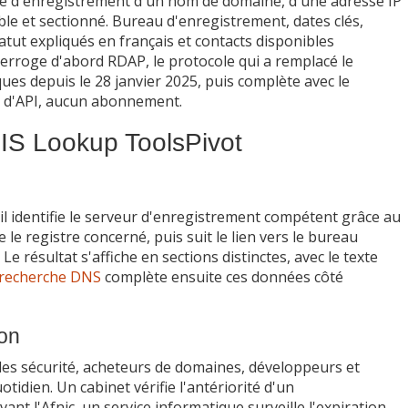
he d'enregistrement d'un nom de domaine, d'une adresse IP
le et sectionné. Bureau d'enregistrement, dates clés,
tut expliqués en français et contacts disponibles
terroge d'abord RDAP, le protocole qui a remplacé le
es depuis le 28 janvier 2025, puis complète avec le
é d'API, aucun abonnement.
OIS Lookup ToolsPivot
 il identifie le serveur d'enregistrement compétent grâce au
e le registre concerné, puis suit le lien vers le bureau
e résultat s'affiche en sections distinctes, avec le texte
recherche DNS
complète ensuite ces données côté
ion
bles sécurité, acheteurs de domaines, développeurs et
idien. Un cabinet vérifie l'antériorité d'un
nt l'Afnic, un service informatique surveille l'expiration