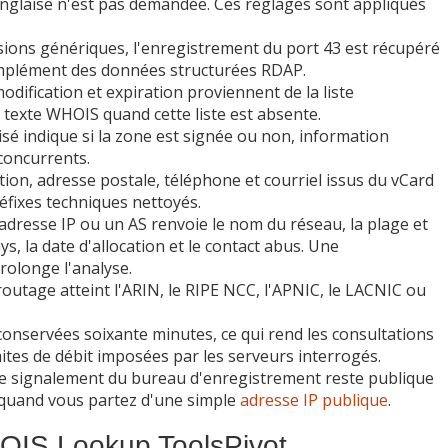
anglaise n'est pas demandée. Ces réglages sont appliqués
ions génériques, l'enregistrement du port 43 est récupéré
complément des données structurées RDAP.
odification et expiration proviennent de la liste
texte WHOIS quand cette liste est absente.
é indique si la zone est signée ou non, information
concurrents.
on, adresse postale, téléphone et courriel issus du vCard
éfixes techniques nettoyés.
dresse IP ou un AS renvoie le nom du réseau, la plage et
ys, la date d'allocation et le contact abus. Une
rolonge l'analyse.
outage atteint l'ARIN, le RIPE NCC, l'APNIC, le LACNIC ou
onservées soixante minutes, ce qui rend les consultations
mites de débit imposées par les serveurs interrogés.
e signalement du bureau d'enregistrement reste publique
quand vous partez d'une simple
adresse IP publique
.
OIS Lookup ToolsPivot