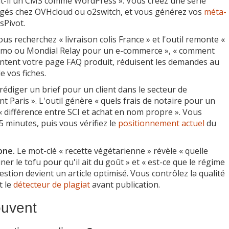
aut-il un CMS comme WordPress ». Vous créez une série
rgés chez OVHcloud ou o2switch, et vous générez vos
méta-
sPivot.
us recherchez « livraison colis France » et l'outil remonte «
issimo ou Mondial Relay pour un e-commerce », « comment
imentent votre page FAQ produit, réduisent les demandes au
e vos fiches.
rédiger un brief pour un client dans le secteur de
t Paris ». L'outil génère « quels frais de notaire pour un
« différence entre SCI et achat en nom propre ». Vous
 5 minutes, puis vous vérifiez le
positionnement actuel
du
one.
Le mot-clé « recette végétarienne » révèle « quelle
er le tofu pour qu'il ait du goût » et « est-ce que le régime
stion devient un article optimisé. Vous contrôlez la qualité
t le
détecteur de plagiat
avant publication.
uvent