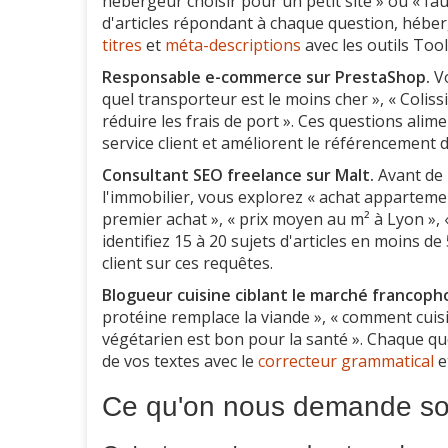
hébergeur choisir pour un petit site » ou « f
d'articles répondant à chaque question, hébe
titres
et
méta-descriptions
avec les outils Tool
Responsable e-commerce sur PrestaShop.
Vo
quel transporteur est le moins cher », « Col
réduire les frais de port ». Ces questions al
service client et améliorent le référencement d
Consultant SEO freelance sur Malt.
Avant de 
l'immobilier, vous explorez « achat appartemen
premier achat », « prix moyen au m² à Lyon », 
identifiez 15 à 20 sujets d'articles en moins de
client sur ces requêtes.
Blogueur cuisine ciblant le marché francoph
protéine remplace la viande », « comment cuisin
végétarien est bon pour la santé ». Chaque que
de vos textes avec le
correcteur grammatical
e
Ce qu'on nous demande so