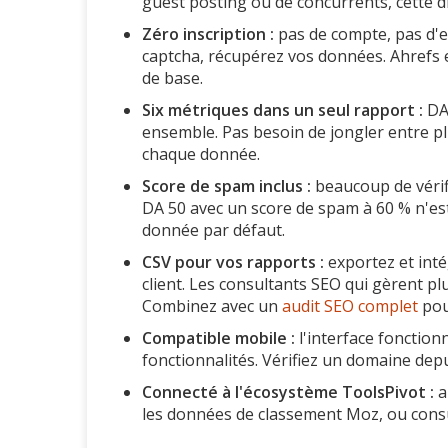
guest posting ou de concurrents, cette d
Zéro inscription :
pas de compte, pas d'e-
captcha, récupérez vos données. Ahrefs 
de base.
Six métriques dans un seul rapport :
DA,
ensemble. Pas besoin de jongler entre pl
chaque donnée.
Score de spam inclus :
beaucoup de vérifi
DA 50 avec un score de spam à 60 % n'est 
donnée par défaut.
CSV pour vos rapports :
exportez et inté
client. Les consultants SEO qui gèrent 
Combinez avec un
audit SEO complet
pou
Compatible mobile :
l'interface fonction
fonctionnalités. Vérifiez un domaine de
Connecté à l'écosystème ToolsPivot :
a
les données de classement Moz, ou consu