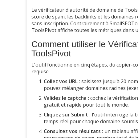
Le vérificateur d'autorité de domaine de ToolsP
score de spam, les backlinks et les domaines r
sans inscription. Contrairement à SmallSEOTo
ToolsPivot affiche toutes les métriques dans 
Comment utiliser le Vérific
ToolsPivot
L'outil fonctionne en cinq étapes, du copier-
requise.
Collez vos URL :
saisissez jusqu'à 20 nom
pouvez mélanger domaines racines (exem
Validez le captcha :
cochez la vérificatio
gratuit et rapide pour tout le monde.
Cliquez sur Submit :
l'outil interroge la
temps réel pour chaque domaine soumis
Consultez vos résultats :
un tableau affi
pourcentage de spam, nombre total de ba