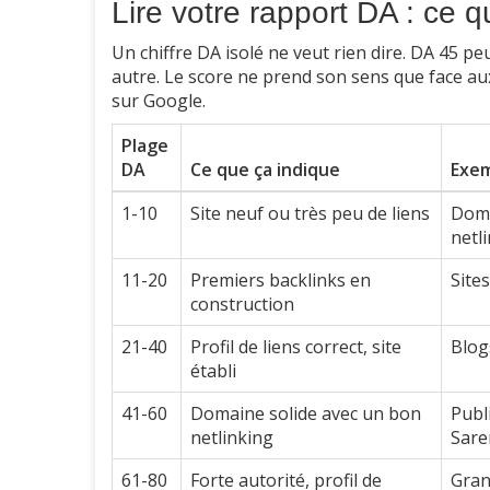
Lire votre rapport DA : ce q
Un chiffre DA isolé ne veut rien dire. DA 45 p
autre. Le score ne prend son sens que face au
sur Google.
Plage
DA
Ce que ça indique
Exem
1-10
Site neuf ou très peu de liens
Doma
netl
11-20
Premiers backlinks en
Site
construction
21-40
Profil de liens correct, site
Blog
établi
41-60
Domaine solide avec un bon
Publ
netlinking
Sar
61-80
Forte autorité, profil de
Gran