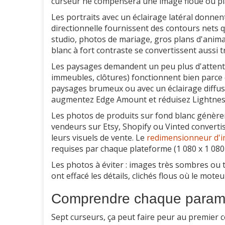
curseur ne compensera une image floue ou pl
Les portraits avec un éclairage latéral donnen
directionnelle fournissent des contours nets q
studio, photos de mariage, gros plans d'animau
blanc à fort contraste se convertissent aussi t
Les paysages demandent un peu plus d'attention
immeubles, clôtures) fonctionnent bien parce q
paysages brumeux ou avec un éclairage diffus 
augmentez Edge Amount et réduisez Lightness
Les photos de produits sur fond blanc génèrent
vendeurs sur Etsy, Shopify ou Vinted converti
leurs visuels de vente. Le
redimensionneur d'
requises par chaque plateforme (1 080 x 1 08
Les photos à éviter : images très sombres ou t
ont effacé les détails, clichés flous où le mote
Comprendre chaque paramè
Sept curseurs, ça peut faire peur au premier co