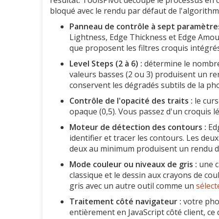
résultat. ToolsPivot découpe le processus en
bloqué avec le rendu par défaut de l'algorithm
Panneau de contrôle à sept paramètres
Lightness, Edge Thickness et Edge Amoun
que proposent les filtres croquis intégré
Level Steps (2 à 6) :
détermine le nombre 
valeurs basses (2 ou 3) produisent un re
conservent les dégradés subtils de la pho
Contrôle de l'opacité des traits :
le curs
opaque (0,5). Vous passez d'un croquis 
Moteur de détection des contours :
Edg
identifier et tracer les contours. Les d
deux au minimum produisent un rendu dif
Mode couleur ou niveaux de gris :
une c
classique et le dessin aux crayons de co
gris avec un autre outil comme un
sélect
Traitement côté navigateur :
votre phot
entièrement en JavaScript côté client, ce