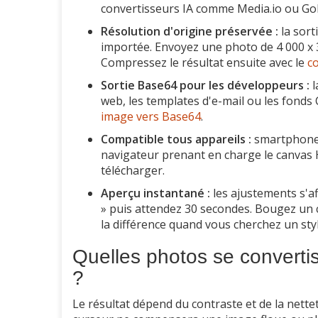
convertisseurs IA comme Media.io ou Go
Résolution d'origine préservée :
la sort
importée. Envoyez une photo de 4 000 x 3
Compressez le résultat ensuite avec le
c
Sortie Base64 pour les développeurs :
l
web, les templates d'e-mail ou les fonds 
image vers Base64
.
Compatible tous appareils :
smartphones
navigateur prenant en charge le canvas H
télécharger.
Aperçu instantané :
les ajustements s'a
» puis attendez 30 secondes. Bougez un cu
la différence quand vous cherchez un styl
Quelles photos se converti
?
Le résultat dépend du contraste et de la nett