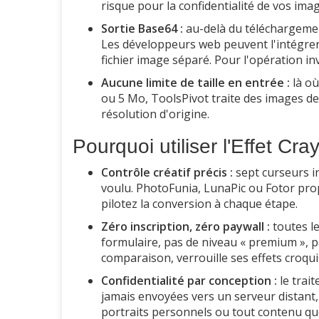
risque pour la confidentialité de vos ima
Sortie Base64 :
au-delà du téléchargemen
Les développeurs web peuvent l'intégr
fichier image séparé. Pour l'opération inv
Aucune limite de taille en entrée :
là où
ou 5 Mo, ToolsPivot traite des images de 
résolution d'origine.
Pourquoi utiliser l'Effet Cr
Contrôle créatif précis :
sept curseurs i
voulu. PhotoFunia, LunaPic ou Fotor propo
pilotez la conversion à chaque étape.
Zéro inscription, zéro paywall :
toutes l
formulaire, pas de niveau « premium », pas
comparaison, verrouille ses effets croq
Confidentialité par conception :
le trai
jamais envoyées vers un serveur distant,
portraits personnels ou tout contenu que