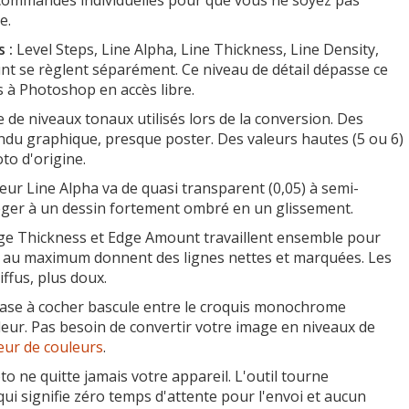
 commandes individuelles pour que vous ne soyez pas
e.
 :
Level Steps, Line Alpha, Line Thickness, Line Density,
t se règlent séparément. Ce niveau de détail dépasse ce
s à Photoshop en accès libre.
de niveaux tonaux utilisés lors de la conversion. Des
ndu graphique, presque poster. Des valeurs hautes (5 ou 6)
to d'origine.
eur Line Alpha va de quasi transparent (0,05) à semi-
léger à un dessin fortement ombré en un glissement.
e Thickness et Edge Amount travaillent ensemble pour
eux au maximum donnent des lignes nettes et marquées. Les
fus, plus doux.
ase à cocher bascule entre le croquis monochrome
uleur. Pas besoin de convertir votre image en niveaux de
eur de couleurs
.
o ne quitte jamais votre appareil. L'outil tourne
 qui signifie zéro temps d'attente pour l'envoi et aucun