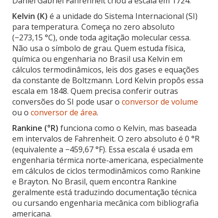
Daniel Gabriel Fahrenheit criou a escala em 1724.
Kelvin (K)
é a unidade do Sistema Internacional (SI)
para temperatura. Começa no zero absoluto
(−273,15 °C), onde toda agitação molecular cessa.
Não usa o símbolo de grau. Quem estuda física,
química ou engenharia no Brasil usa Kelvin em
cálculos termodinâmicos, leis dos gases e equações
da constante de Boltzmann. Lord Kelvin propôs essa
escala em 1848. Quem precisa conferir outras
conversões do SI pode usar o
conversor de volume
ou o
conversor de área
.
Rankine (°R)
funciona como o Kelvin, mas baseada
em intervalos de Fahrenheit. O zero absoluto é 0 °R
(equivalente a −459,67 °F). Essa escala é usada em
engenharia térmica norte-americana, especialmente
em cálculos de ciclos termodinâmicos como Rankine
e Brayton. No Brasil, quem encontra Rankine
geralmente está traduzindo documentação técnica
ou cursando engenharia mecânica com bibliografia
americana.