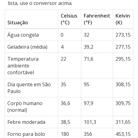
lista, use o conversor acima.
Celsius
Fahrenheit
Kelvin
Situação
(°C)
(°F)
(K)
Água congela
0
32
273,15
Geladeira (média)
4
39,2
277,15
Temperatura
22
71,6
295,15
ambiente
confortável
Dia quente em São
35
95
308,15
Paulo
Corpo humano
36,6
97,9
309,75
(normal)
Febre moderada
38,5
101,3
311,65
Forno para bolo
180
356
453,15