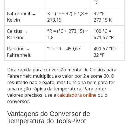
°C
Fahrenheit →
K = (°F − 32) ÷ 1,8 +
32 °F =
Kelvin
273,15
273,15 K
Celsius →
°R = (°C + 273,15) ×
100 °C =
Rankine
1,8
671,67 °R
Rankine →
°F = °R − 459,67
491,67 °R =
Fahrenheit
32 °F
Dica rápida para conversão mental de Celsius para
Fahrenheit: multiplique o valor por 2 e some 30. O
resultado não é exato, mas funciona bem para ter
uma noção rápida da temperatura. Para obter
valores precisos, use a
calculadora online
ou o
conversor.
Vantagens do Conversor de
Temperatura do ToolsPivot