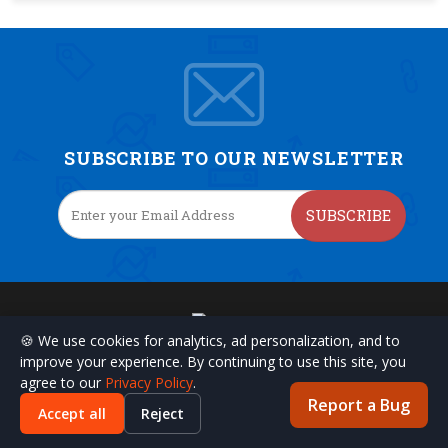
SUBSCRIBE TO OUR NEWSLETTER
SUBSCRIBE
🍪 We use cookies for analytics, ad personalization, and to
improve your experience. By continuing to use this site, you
agree to our
Privacy Policy
.
Report a Bug
CONTACT US
Accept all
Reject
marketing@toolspivot.com