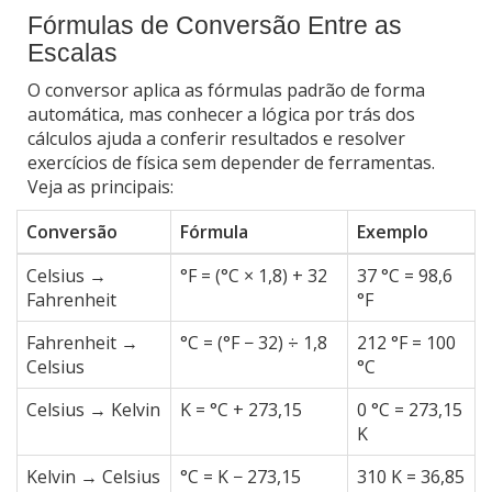
Fórmulas de Conversão Entre as
Escalas
O conversor aplica as fórmulas padrão de forma
automática, mas conhecer a lógica por trás dos
cálculos ajuda a conferir resultados e resolver
exercícios de física sem depender de ferramentas.
Veja as principais:
Conversão
Fórmula
Exemplo
Celsius →
°F = (°C × 1,8) + 32
37 °C = 98,6
Fahrenheit
°F
Fahrenheit →
°C = (°F − 32) ÷ 1,8
212 °F = 100
Celsius
°C
Celsius → Kelvin
K = °C + 273,15
0 °C = 273,15
K
Kelvin → Celsius
°C = K − 273,15
310 K = 36,85