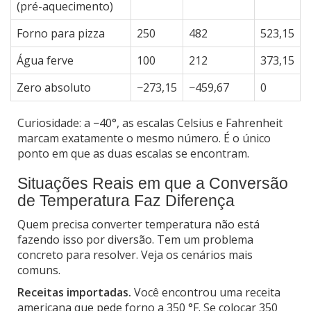
(pré-aquecimento)
Forno para pizza
250
482
523,15
Água ferve
100
212
373,15
Zero absoluto
−273,15
−459,67
0
Curiosidade: a −40°, as escalas Celsius e Fahrenheit
marcam exatamente o mesmo número. É o único
ponto em que as duas escalas se encontram.
Situações Reais em que a Conversão
de Temperatura Faz Diferença
Quem precisa converter temperatura não está
fazendo isso por diversão. Tem um problema
concreto para resolver. Veja os cenários mais
comuns.
Receitas importadas.
Você encontrou uma receita
americana que pede forno a 350 °F. Se colocar 350