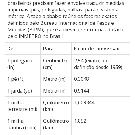
brasileiros precisam fazer envolve traduzir medidas
imperiais (pés, polegadas, milhas) para o sistema
métrico. A tabela abaixo reúne os fatores exatos
definidos pelo Bureau Internacional de Pesos e
Medidas (BIPM), que é a mesma referência adotada
pelo INMETRO no Brasil.
De
Para
Fator de conversão
1 polegada
Centímetro
2,54 (exato, por
(in)
(cm)
definição desde 1959)
1 pé (ft)
Metro (m)
0,3048
1 jarda (yd)
Metro (m)
0,9144
1 milha
Quilômetro
1,609344
terrestre (mi)
(km)
1 milha
Quilômetro
1,852
náutica (nmi)
(km)