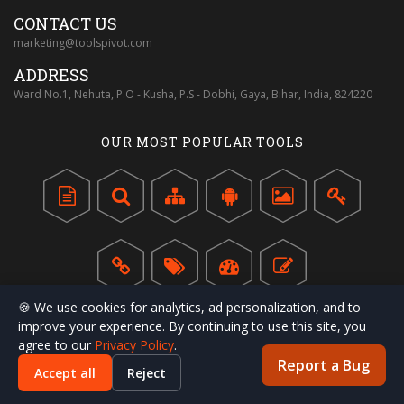
CONTACT US
marketing@toolspivot.com
ADDRESS
Ward No.1, Nehuta, P.O - Kusha, P.S - Dobhi, Gaya, Bihar, India, 824220
OUR MOST POPULAR TOOLS
QUICK LINKS
🍪 We use cookies for analytics, ad personalization, and to
improve your experience. By continuing to use this site, you
Início
Changelog
agree to our
Privacy Policy
.
Privacy Policy
Terms of Service
Report a Bug
Accept all
Reject
Escreva para Nós
Fale Conosco