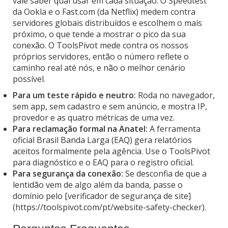
vale saber qual usar em cada situação. O Speedtest
da Ookla e o Fast.com (da Netflix) medem contra
servidores globais distribuídos e escolhem o mais
próximo, o que tende a mostrar o pico da sua
conexão. O ToolsPivot mede contra os nossos
próprios servidores, então o número reflete o
caminho real até nós, e não o melhor cenário
possível.
Para um teste rápido e neutro:
Roda no navegador,
sem app, sem cadastro e sem anúncio, e mostra IP,
provedor e as quatro métricas de uma vez.
Para reclamação formal na Anatel:
A ferramenta
oficial Brasil Banda Larga (EAQ) gera relatórios
aceitos formalmente pela agência. Use o ToolsPivot
para diagnóstico e o EAQ para o registro oficial.
Para segurança da conexão:
Se desconfia de que a
lentidão vem de algo além da banda, passe o
domínio pelo [verificador de segurança de site]
(https://toolspivot.com/pt/website-safety-checker).