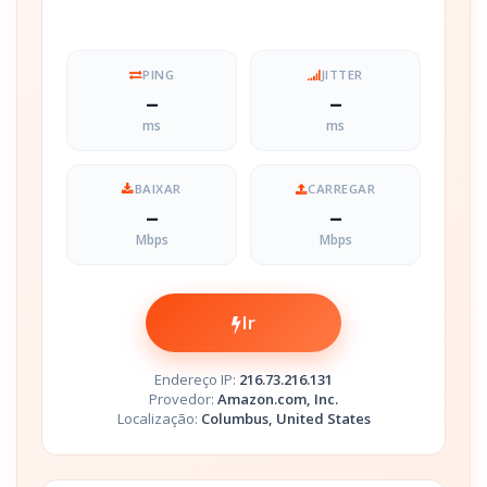
PING
JITTER
–
–
ms
ms
BAIXAR
CARREGAR
–
–
Mbps
Mbps
Ir
Endereço IP:
216.73.216.131
Provedor:
Amazon.com, Inc.
Localização:
Columbus, United States