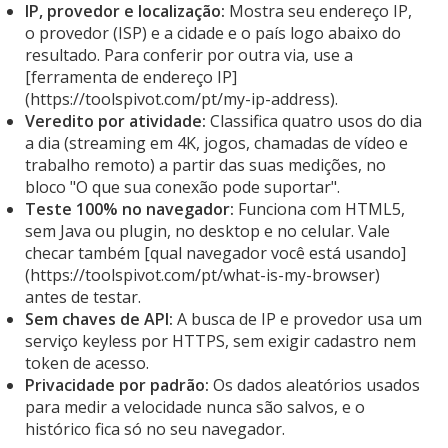
IP, provedor e localização:
Mostra seu endereço IP,
o provedor (ISP) e a cidade e o país logo abaixo do
resultado. Para conferir por outra via, use a
[ferramenta de endereço IP]
(https://toolspivot.com/pt/my-ip-address).
Veredito por atividade:
Classifica quatro usos do dia
a dia (streaming em 4K, jogos, chamadas de vídeo e
trabalho remoto) a partir das suas medições, no
bloco "O que sua conexão pode suportar".
Teste 100% no navegador:
Funciona com HTML5,
sem Java ou plugin, no desktop e no celular. Vale
checar também [qual navegador você está usando]
(https://toolspivot.com/pt/what-is-my-browser)
antes de testar.
Sem chaves de API:
A busca de IP e provedor usa um
serviço keyless por HTTPS, sem exigir cadastro nem
token de acesso.
Privacidade por padrão:
Os dados aleatórios usados
para medir a velocidade nunca são salvos, e o
histórico fica só no seu navegador.