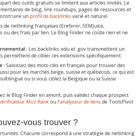
part des outils gratuits se limitent aux articles invités. Le
mmentaires de blog, link roundups, pages de ressources et
 construire un
profil de backlinks
varié et naturel.
 de netlinking françaises (Ereferer, SEMJuice,
ou des frais par lien. Le Blog Finder ne coûte rien et ne
ernemental :
Les backlinks .edu et .gov transmettent un
uits permettent de cibler ces extensions spécifiquement.
 :
Saisissez des mots-clés en français pour trouver des
ussi pour les marchés belge, suisse et québécois, ce qui est
ultilingue ou si vous ciblez la Belgique ou la Suisse
sez le Blog Finder en amont, puis validez chaque prospect
vérificateur Moz Rank
ou l'
analyseur de liens
de ToolsPivot
ouvez-vous trouver ?
ortunités. Chacune correspond à une stratégie de netlinking