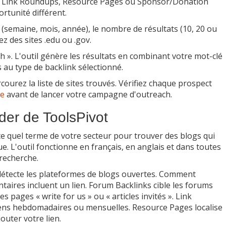
s, Link Roundups, Resource Pages ou Sponsor/Donation
rtunité différent.
 (semaine, mois, année), le nombre de résultats (10, 20 ou
ez des sites .edu ou .gov.
h ». L'outil génère les résultats en combinant votre mot-clé
 au type de backlink sélectionné.
courez la liste de sites trouvés. Vérifiez chaque prospect
ne
avant de lancer votre campagne d'outreach.
der de ToolsPivot
e quel terme de votre secteur pour trouver des blogs qui
e. L'outil fonctionne en français, en anglais et dans toutes
recherche.
étecte les plateformes de blogs ouvertes. Comment
taires incluent un lien. Forum Backlinks cible les forums
es pages « write for us » ou « articles invités ». Link
liens hebdomadaires ou mensuelles. Resource Pages localise
outer votre lien.