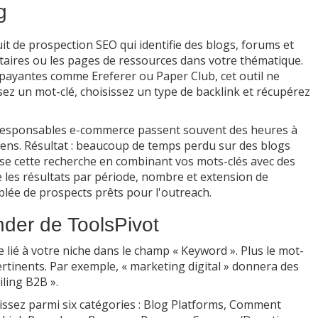
g
uit de prospection SEO qui identifie des blogs, forums et
entaires ou les pages de ressources dans votre thématique.
payantes comme Ereferer ou Paper Club, cet outil ne
sez un mot-clé, choisissez un type de backlink et récupérez
t responsables e-commerce passent souvent des heures à
ens. Résultat : beaucoup de temps perdu sur des blogs
tise cette recherche en combinant vos mots-clés avec des
re les résultats par période, nombre et extension de
iblée de prospects prêts pour l'outreach.
nder de ToolsPivot
lié à votre niche dans le champ « Keyword ». Plus le mot-
pertinents. Par exemple, « marketing digital » donnera des
iling B2B ».
ssez parmi six catégories : Blog Platforms, Comment