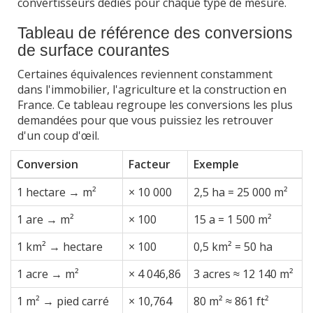
convertisseurs dédiés pour chaque type de mesure.
Tableau de référence des conversions
de surface courantes
Certaines équivalences reviennent constamment
dans l'immobilier, l'agriculture et la construction en
France. Ce tableau regroupe les conversions les plus
demandées pour que vous puissiez les retrouver
d'un coup d'œil.
Conversion
Facteur
Exemple
1 hectare → m²
× 10 000
2,5 ha = 25 000 m²
1 are → m²
× 100
15 a = 1 500 m²
1 km² → hectare
× 100
0,5 km² = 50 ha
1 acre → m²
× 4 046,86
3 acres ≈ 12 140 m²
1 m² → pied carré
× 10,764
80 m² ≈ 861 ft²