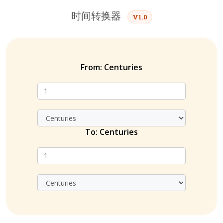
时间转换器
V1.0
From:
Centuries
To:
Centuries