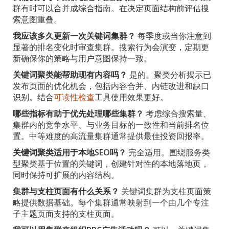
群有时可以合并成综合指南。在决定页面结构前评估搜
索意图重叠。
我应该多久更新一次关键词集群？
每季度或当你注意到
显著的排名变化时审查集群。搜索行为会演变，定期更
新确保你的策略与用户意图保持一致。
关键词聚类能帮助现有内容吗？
是的。聚类分析揭示已
发布页面的优化机会，包括内容合并、内链改进和缺口
识别。结合
可读性检查
工具使用效果更好。
哪些指标有助于优先处理哪些集群？
考虑综合搜索量、
集群内的竞争水平、与业务目标的一致性和当前排名位
置。中等难度的高流量集群通常提供最佳投资回报率。
关键词聚类适用于本地SEO吗？
完全适用。围绕服务类
型聚类基于位置的关键词，创建针对性的本地落地页，
同时保持可扩展的内容结构。
集群与支柱页面有什么关系？
关键词集群为支柱页面策
略提供数据基础。每个集群通常映射到一个由几个专注
子主题页面支持的支柱页面。