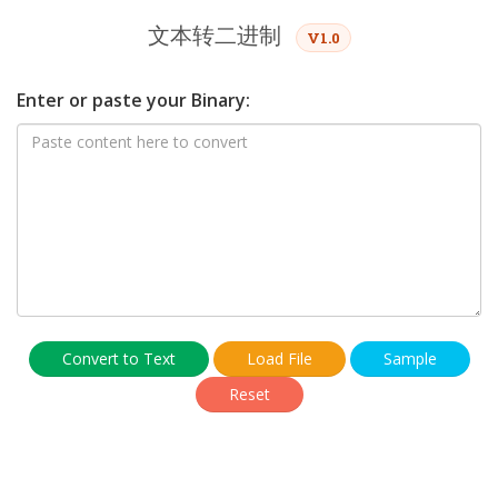
文本转二进制
V1.0
Enter or paste your Binary:
Convert to Text
Load File
Sample
Reset