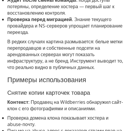
Аудит после смены команды.
Когда доступы
потеряны, определение хостера — первый шаг к
восстановлению контроля.
Проверка перед миграцией.
Знание текущего
провайдера и NS-серверов упрощает планирование
переезда.
В редких случаях картина размывается: белые метки
перепродавцов и собственные подсети на
арендованных серверах могут показать
инфраструктуру, а не бренд. Инструмент выводит то,
что реально видно в публичных данных.
Примеры использования
Снятие копии карточек товара
Контекст:
Продавец на Wildberries обнаружил сайт-
клон с его фотографиями и описаниями.
Проверка домена клона показывает хостера и
abuse-почту.
Письмо на abuse-адрес с доказательствами прав на