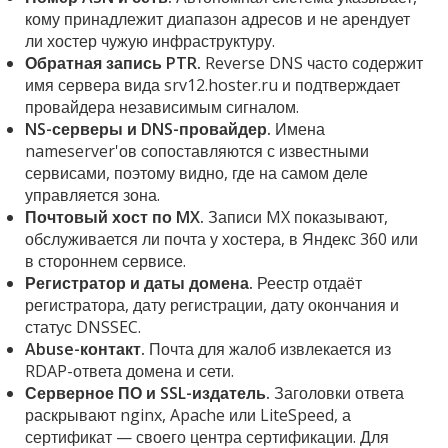
кому принадлежит диапазон адресов и не арендует
ли хостер чужую инфраструктуру.
Обратная запись PTR.
Reverse DNS часто содержит
имя сервера вида srv12.hoster.ru и подтверждает
провайдера независимым сигналом.
NS-серверы и DNS-провайдер.
Имена
nameserver'ов сопоставляются с известными
сервисами, поэтому видно, где на самом деле
управляется зона.
Почтовый хост по MX.
Записи MX показывают,
обслуживается ли почта у хостера, в Яндекс 360 или
в стороннем сервисе.
Регистратор и даты домена.
Реестр отдаёт
регистратора, дату регистрации, дату окончания и
статус DNSSEC.
Abuse-контакт.
Почта для жалоб извлекается из
RDAP-ответа домена и сети.
Серверное ПО и SSL-издатель.
Заголовки ответа
раскрывают nginx, Apache или LiteSpeed, а
сертификат — своего центра сертификации. Для