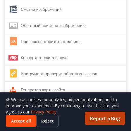
Сжатие изображений
Обратный поиск по изображению
Проверка авторитета страницы
Конвертер текста в речь
Инструмент проверки обратных ссылок
Генератор карты сайта
🍪 We use cookies for analytics, ad personalization, and to
improve your experience. By continuing to use this site, you
Генератор обратных ссылок
agree to our
Privacy Policy
.
Report a Bug
Accept all
Reject
Проверка возраста домена