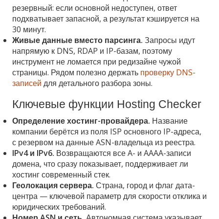
резервный: если основной недоступен, ответ
подхватывает запасной, а результат кэшируется на
30 минут.
Живые данные вместо парсинга.
Запросы идут
напрямую к DNS, RDAP и IP-базам, поэтому
инструмент не ломается при редизайне чужой
страницы. Рядом полезно держать
проверку DNS-
записей
для детального разбора зоны.
Ключевые функции Hosting Checker
Определение хостинг-провайдера.
Название
компании берётся из поля ISP основного IP-адреса,
с резервом на данные ASN-владельца из реестра.
IPv4 и IPv6.
Возвращаются все A- и AAAA-записи
домена, что сразу показывает, поддерживает ли
хостинг современный стек.
Геолокация сервера.
Страна, город и флаг дата-
центра — ключевой параметр для скорости отклика и
юридических требований.
Номер ASN и сеть.
Автономная система указывает,