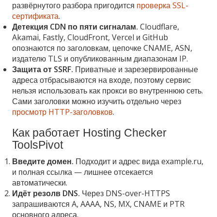
развёрнутого разбора пригодится
проверка SSL-
сертификата
.
Детекция CDN по пяти сигналам.
Cloudflare,
Akamai, Fastly, CloudFront, Vercel и GitHub
опознаются по заголовкам, цепочке CNAME, ASN,
издателю TLS и опубликованным диапазонам IP.
Защита от SSRF.
Приватные и зарезервированные
адреса отбрасываются на входе, поэтому сервис
нельзя использовать как прокси во внутреннюю сеть.
Сами заголовки можно изучить отдельно через
просмотр HTTP-заголовков
.
Как работает Hosting Checker
ToolsPivot
Введите домен.
Подходит и адрес вида example.ru,
и полная ссылка — лишнее отсекается
автоматически.
Идёт резолв DNS.
Через DNS-over-HTTPS
запрашиваются A, AAAA, NS, MX, CNAME и PTR
основного адреса.