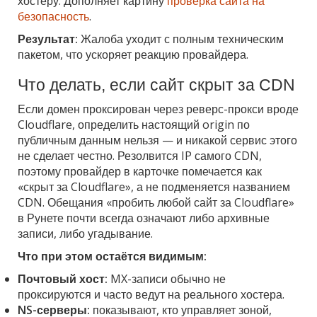
хостеру. Дополняет картину
проверка сайта на
безопасность
.
Результат:
Жалоба уходит с полным техническим
пакетом, что ускоряет реакцию провайдера.
Что делать, если сайт скрыт за CDN
Если домен проксирован через реверс-прокси вроде
Cloudflare, определить настоящий origin по
публичным данным нельзя — и никакой сервис этого
не сделает честно. Резолвится IP самого CDN,
поэтому провайдер в карточке помечается как
«скрыт за Cloudflare», а не подменяется названием
CDN. Обещания «пробить любой сайт за Cloudflare»
в Рунете почти всегда означают либо архивные
записи, либо угадывание.
Что при этом остаётся видимым:
Почтовый хост:
MX-записи обычно не
проксируются и часто ведут на реального хостера.
NS-серверы:
показывают, кто управляет зоной,