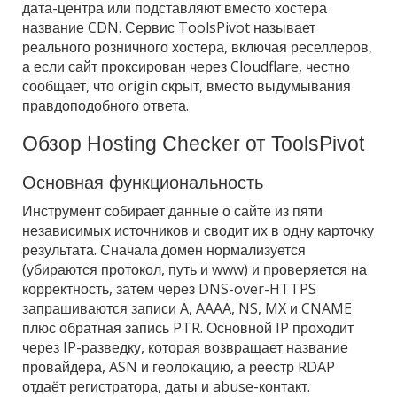
дата-центра или подставляют вместо хостера
название CDN. Сервис ToolsPivot называет
реального розничного хостера, включая реселлеров,
а если сайт проксирован через Cloudflare, честно
сообщает, что origin скрыт, вместо выдумывания
правдоподобного ответа.
Обзор Hosting Checker от ToolsPivot
Основная функциональность
Инструмент собирает данные о сайте из пяти
независимых источников и сводит их в одну карточку
результата. Сначала домен нормализуется
(убираются протокол, путь и www) и проверяется на
корректность, затем через DNS-over-HTTPS
запрашиваются записи A, AAAA, NS, MX и CNAME
плюс обратная запись PTR. Основной IP проходит
через IP-разведку, которая возвращает название
провайдера, ASN и геолокацию, а реестр RDAP
отдаёт регистратора, даты и abuse-контакт.